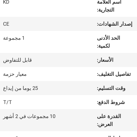
اسم العلامة
KD
في
التجارية:
المعمل
إصدار الشهادات:
CE
الحد الأدنى
1 مجموعة
مراقبة
لكمية:
الجودة
الأسعار:
قابل للتفاوض
تفاصيل التغليف:
معيار حزمة
اتصل
وقت التسليم:
25 يوما من إيداع
بنا
شروط الدفع:
T/T
أخبار
القدرة على
10 مجموعات في 2 أشهر
العرض: