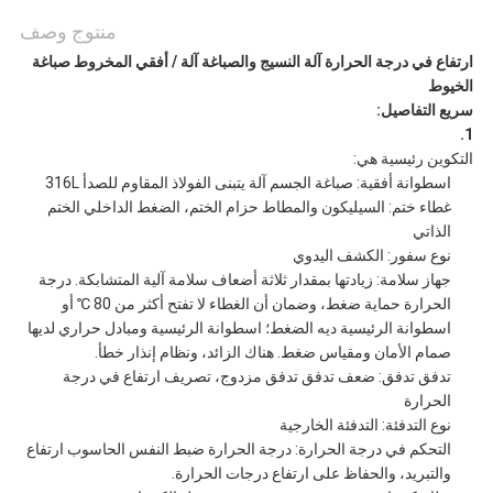
منتوج وصف
ارتفاع في درجة الحرارة آلة النسيج والصباغة آلة / أفقي المخروط صباغة
الخيوط
سريع التفاصيل:
1.
التكوين رئيسية هي:
اسطوانة أفقية: صباغة الجسم آلة يتبنى الفولاذ المقاوم للصدأ 316L
غطاء ختم: السيليكون والمطاط حزام الختم، الضغط الداخلي الختم
الذاتي
نوع سفور: الكشف اليدوي
جهاز سلامة: زيادتها بمقدار ثلاثة أضعاف سلامة آلية المتشابكة. درجة
الحرارة حماية ضغط، وضمان أن الغطاء لا تفتح أكثر من 80 ℃ أو
اسطوانة الرئيسية ديه الضغط؛ اسطوانة الرئيسية ومبادل حراري لديها
صمام الأمان ومقياس ضغط. هناك الزائد، ونظام إنذار خطأ.
تدفق تدفق: ضعف تدفق تدفق مزدوج، تصريف ارتفاع في درجة
الحرارة
نوع التدفئة: التدفئة الخارجية
التحكم في درجة الحرارة: درجة الحرارة ضبط النفس الحاسوب ارتفاع
والتبريد، والحفاظ على ارتفاع درجات الحرارة.