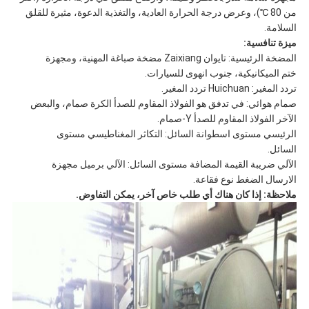
من 80 ℃)، وعرض درجة الحرارة العادية، والتغذية الدعوة، مثيرة للقلق
السلامة.
ميزة تنافسية:
المضخة الرئيسية: تايوان Zaixiang مضخة صباغة المهنية، ومجهزة
ختم الميكانيكية، جنوب انهوى للسيارات.
تردد المغير: Huichuan تردد المغير.
صمام هوائي: في تدفق هو الفولاذ المقاوم للصدأ الكرة صمام، والبعض
الآخر الفولاذ المقاوم للصدأ Y-صمام.
الرئيسي مستوى اسطوانة السائل: التكاثر المغناطيسي مستوى
السائل.
الآلي ضريبة القيمة المضافة مستوى السائل: الآلي برميل مجهزة
الارسال الضغط نوع فقاعة.
ملاحظة: إذا كان هناك أي طلب خاص آخر، يمكن التفاوض.