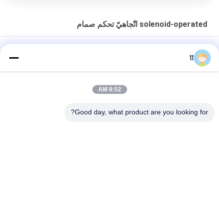
solenoid-operated اتّجاهيّ تحكم صمام
PSV تحميل هيدروليّ حسّاس اتّجاهيّ تحكم صمام PSV multi
tt
تحقق من السيطرة على الكرة المكوك الجوي تدفق التحكم صمامات
ST-01، ش-02
8:52 AM
3/2 الطريق المباشر القائم بأعمال النحاس صمام الملف اللولبي G1 / 8
Good day, what product are you looking for?
"G1 / 4" لنظام فراغ
فئات شعبية
جميع
الخشب مرجل محكم 
اﻷوتوكﻻف ملموسة
السد
معدات لحام
يفلكن محمّ موصد