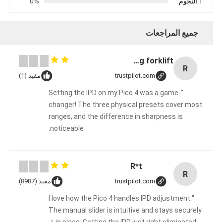
1 النجوم
0%
جميع المراجعات
Rubber solid forklift tires For material handling forklift
R
trustpilot.com
مفيد (1)
"Setting the IPD on my Pico 4 was a game-
changer! The three physical presets cover most
ranges, and the difference in sharpness is
noticeable.
R*t
R
trustpilot.com
مفيد (8987)
"I love how the Pico 4 handles IPD adjustment.
The manual slider is intuitive and stays securely