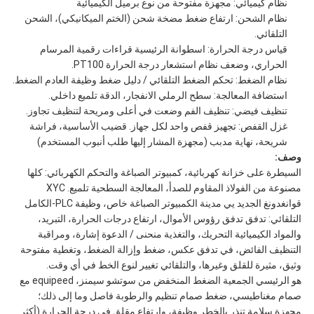
نظام كيميائي: مجهزة مفتوحة من نوع برميل الكيميائية
نظام الشحن: ارتفاع ضغط مضخة شحن (الختم الميكانيكي)، الشحن
التلقائي.
قياس درجة الحرارة: اسطوانة الرئيسية قراءات رقمية المرسام
الحراري، وضعف نظام استشعار درجة الحرارة PT100.
نظام الضغط: تحكم الضغط التلقائي / دليل ضغط وظيفة العادم الضغط.
استضافة المعالجة: سطح الرملي الانفجار، الدقة تلميع داخلي.
تنظيف فيضي: تنظيف الفم وضعت في أعلى ومريحة لتنظيف تجاوز.
غزل القفص: تجهيز قفص واحد لكل جهاز. قضيب الأساسية، فراشة
شريحة، نهاية مدبب (مجهزة المشار إليها طلب أنبوب المستخدم)
وصف:
السيطرة على خزانة كهربائية، كمبيوتر الصباغة والتحكم الكهربائي: كلها
مصنوعة من الفولاذ المقاوم للصدأ، المعالجة السطحية تلميع. XYC
قوانغدونغ الجديد يي مدينة الكمبيوتر الصباغة خاص، وظيفة PLC-الكامل
التلقائي: تدفق تدفق رؤوس الأموال، ارتفاع درجات الحرارة، التبريد،
والمواد الكيميائية التحريك، والتغذية منحنى / الدعوة إشارة، ومراقبة
التنظيف الفائض، في تدفق عكس، ضغط وإزالة الضغط، وتغطية مفتوحة
وثيق، مثيرة للقلق وغيرها، والتلقائي تغيير لنوع الخط في أي وقت.
هو الرئيسي الجمعية الضغط المنخفض من سوتشو سيمنز، equipeed مع
صمام مغناطيسي، ضغط صمام تنظيم والرطوبة فاصل وما إلى ذلك؛
مجهزة سلامة تنذر بالخطر وظيفة، وارتفاع مقلق في درجة الحرارة (أكثر