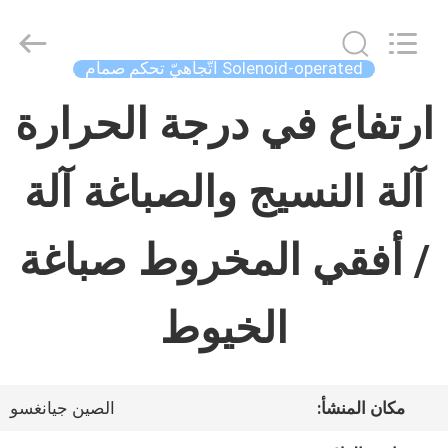
Concrete
Autoclave
Online
Market.
Solenoid-operated اتّجاهيّ تحكم صمام
All
Rights
منزل،
Reserved.
ارتفاع في درجة الحرارة
Developed
by
بيت
ECER
آلة النسيج والصباغة آلة
منتجات
/ أفقي المخروط صباغة
معلومات
الخيوط
عنا
مكان المنشأ:
الصين جيانغسو
جولة