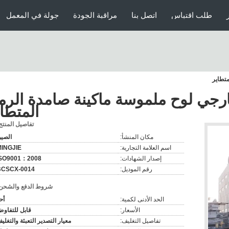
طلب اقتباس
اتصل بنا
مراقبة الجودة
جولة في المعمل
متطاير
ارجي لوح ملموسة ماكينة صامدة الرما
المتطا
تفاصيل المنتج
مكان المنشأ:
الصي
اسم العلامة التجارية:
INGJIE
إصدار الشهادات:
ISO9001：2008
رقم الموديل:
BCSCX-0014
شروط الدفع والشحن
الحد الأدنى لكمية:
أح
الأسعار:
قابل للتفاو
تفاصيل التغليف:
معيار التصدير التعبئة والتغلي