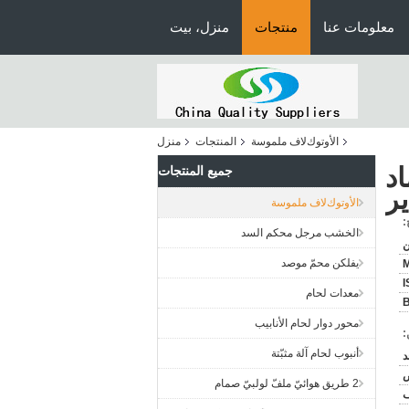
معلومات عنا
منتجات
منزل، بيت
اﻷوتوكﻻف ملموسة
المنتجات
منزل
د
جميع المنتجات
ير
اﻷوتوكﻻف ملموسة
:
الخشب مرجل محكم السد
ن
يفلكن محمّ موصد
M
معدات لحام
محور دوار لحام الأنابيب
:
أنبوب لحام آلة مثبّتة
د
ض
2 طريق هوائيّ ملفّ لولبيّ صمام
ف