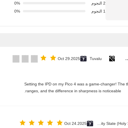
2 النجوم
0%
1 النجوم
0%
Rubber solid forklift tires For mate
Oct 29.2025
Tuvalu
"Setting the IPD on my Pico 4 was a game-changer! The t
ranges, and the difference in sharpness is noticeable.
Oct 24.2025
Vatican City State (Holy See)