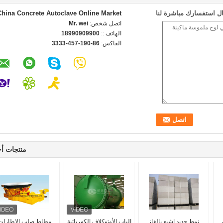
ل استفسارك مباشرة لنا
China Concrete Autoclave Online Market
اتصل شخص:
Mr. wei
الهاتف ::
18990909900
الفاكس:
86-190-457-3333
منتجات أ
نمط جديد اشبع بالغاز
الباب الأوتوكلاف الكهربائية
مطاط صلب الاطارات