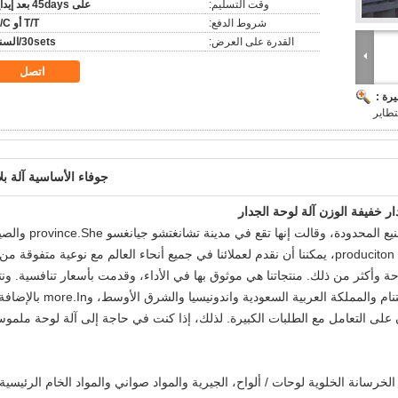
وقت التسليم:
على 45days بعد إيداع
شروط الدفع:
T/T أو L/C
القدرة على العرض:
30sets/السنة
اتصل
رة :
تطاير
جوفاء الأساسية آلة بل
دودة، وقالت إنها تقع في مدينة تشانغتشو جيانغسو province.She والصين
تقوم الشركة المصنعة AAC الأساسي الخط وحة produciton، يمكننا أن نقدم لعملائنا في جميع أنحاء العالم مع نوعية متفوقة من
ة AAC، AAC التلقائي آلة لوحة وأكثر من ذلك. منتجاتنا هي موثوق بها في الأداء، وقدمت بأسعار تنافسية. و
لذلك، يتم تصديرها على نطاق واسع في الهند وفيتنام والمملكة العربية السعودية واندونيسيا والشرق الأوسط، وmore.In بالإ
ن على التعامل مع الطلبات الكبيرة. لذلك، إذا كنت في حاجة إلى آلة لوحة ملمو
الخرسانة الخلوية لوحات / ألواح، الجيرية والمواد صواني والمواد الخام الرئيسية