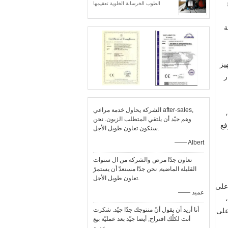
الطوب الخرسانة الخلوية تعقيمها
ة
يز
ر
الشركة يحاول خدمة مراعي after-sales,
machinabi جيدة،
وهم جيّد أن يلتقي المتطلب الزبون. نحن
فع
سنكون تعاون طويل الأجل.
—— Albert
تعاون جدّا مرض والشركة من ال سنوات
القليلة الماضية, نحن جدّا مستعدّ أن يستمرّ
تعاون طويل الأجل.
 رفع، ولكن أيضا على
—— عميد
أنا أريد أن يقول أنّ منتوجك جدّا جيّد. شكرت
على
أنت لكلّك اقتراح, أيضا جيّد بعد عمليّة بيع