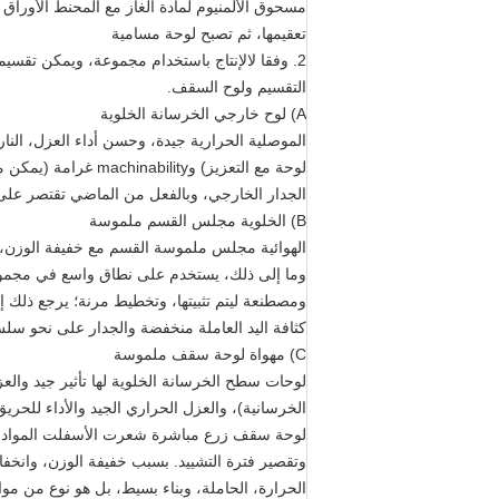
مسحوق الألمنيوم لمادة الغاز مع المحنط الأوراق
تعقيمها، ثم تصبح لوحة مسامية
2. وفقا لالإنتاج باستخدام مجموعة، ويمكن تقس
التقسيم ولوح السقف.
A) لوح خارجي الخرسانة الخلوية
الموصلية الحرارية جيدة، وحسن أداء العزل، النار
لوحة مع التعزيز) وy
الجدار الخارجي، وبالفعل من الماضي تقتصر على 
B) الخلوية مجلس القسم ملموسة
وما إلى ذلك، يستخدم على نطاق واسع في مجموعة م
ومصطنعة ليتم تثبيتها، وتخطيط مرنة؛ يرجع ذلك إل
كثافة اليد العاملة منخفضة والجدار على نحو سلس
C) مهواة لوحة سقف ملموسة
لوحة سقف زرع مباشرة شعرت الأسفلت المواد م
وتقصير فترة التشييد. بسبب خفيفة الوزن، وانخ
الحرارة، الحاملة، وبناء بسيط، بل هو نوع من م