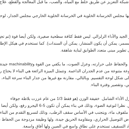
 شبكة التعزيز عن طريق خلط مع المياه، والصب، ما قبل المعالجة والقطع، علاج
يمها مجلس الخرسانة الخلوية في الخرسانة الخلوية الخارجي مجلس الجدار، لوح
 الجيد والأداء الزلزالي. ليس فقط كثافة سطحية صغيرة، ولكن أيضا قوة (تم تجه
machinabilit غرامة (يمكن مسمر، يمكن أن يكون المنشار، يمكن أن السندات). كما تستخدم في هيكل الإطا
تطوير مبنى متعدد الطوابق لبناية شاهقة.
الهوائية مجلس ملموسة القسم مع خفيفة الوزن، والحفاظ على حرارته، وعزل الصوت، ما يكفي من القوة وlity
تنوعة من عدم الجدران الداعمة. وتتمثل الميزة الرائعة هي البناء لا يحتاج ر
ى شكل لوحة التقسيم. وبالتالي، مقارنة مع غيرها من جدار البناء سرعة البناء،
، وتقصير وفترة البناء.
لوحات سطح الخرسانة الخلوية لها تأثير جيد والعزل الأداء الشامل. خفيفة الوزن (هو فقط 1/3 من عام عززت بلاطة جوفاء
الخرسانية)، والعزل الحراري الجيد والأداء للحريق. نظرا لنوعية الضوء، وذلك في بناء يمكن أن تكون 5-6 اليجرو
لفوف ماء، ويتجنب في الأساس سقف الرطب، وذلك لتسريع التقدم من البناء،
فاض التوصيل الحراري، ومقاومة الحريق جيدة، ولها وظيفة مزدوجة من الحفاظ 
واد التسقيف تستخدم على نطاق واسع في الصين ولها آفاق واسعة.