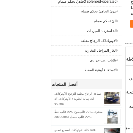
solenoid-operated اتّجاهيّ تحكم صمام
يدويّ اتّجاهيّ تحكم صمام
آليّ تحكم صمام
آلة استرداد المبردات
اﻷوتوكﻻف الزجاج مغلفة
الغاز المراجل البخارية
اطة
غلايات زيت حراري
الاستغناء أوعية الضغط
أفضل المنتجات
نتيجة
صناعة الزجاج مغلفة الزجاج الأوتوكلاف
ضافة
الخرسانة الخلوية / الأوتوكلاف آلة
Φ2.5m
سة
محترف AAC قالب/لوح AAC قالب خطّ
AAC قالب معمل 200000m3
، مع
AAC كتلة الأوتوكلاف لمصنع تصنيع