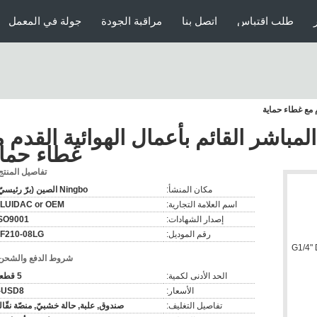
طلب اقتباس
اتصل بنا
مراقبة الجودة
جولة في المعمل
ة المباشر القائم بأعمال الهوائية القدم 
غطاء حماي
تفاصيل المنتج
مكان المنشأ:
Ningbo الصين (برّ رئيسيّ)
اسم العلامة التجارية:
LUIDAC or OEM
إصدار الشهادات:
SO9001
رقم الموديل:
F210-08LG
شروط الدفع والشحن
الحد الأدنى لكمية:
5 قطعة
الأسعار:
USD8--
تفاصيل التغليف:
صندوق, علبة, حالة خشبيّ, منصّة نقّال