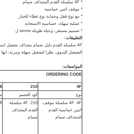
* 4F سلسلة القدم المجذاف صمام
* موقف اثنين خماسية
* مع نوع قفل وحماية نوع غطاء للخيار
* عملية سهلة، حساسية الاستجابة
* تصميم مستقر، وحياة طويلة serive ل
التطبيقات:
4F سلسلة القدم دليل صمام مجداف تشغيل اس
التشغيل اليدوي، نظرا لتشغيل سهلة ومرنة، انها
المواصفات:
ORDERING CODE
8
210
4F
نوع
كود الجسم
مي
4F: 4F سلسلة موقف
210: 4F سلسلة
 / 4 "
اثنين خماسية القدم
القدم المجذاف
المجذاف صمام
صمام