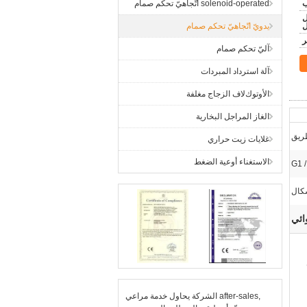
solenoid-operated اتّجاهيّ تحكم صمام
يل
ل
يدويّ اتّجاهيّ تحكم صمام
آليّ تحكم صمام
آلة استرداد المبردات
اﻷوتوكﻻف الزجاج مغلفة
الغاز المراجل البخارية
غلايات زيت حراري
الاستغناء أوعية الضغط
G1 /
ائي
4F مع
الشركة يحاول خدمة مراعي after-sales,