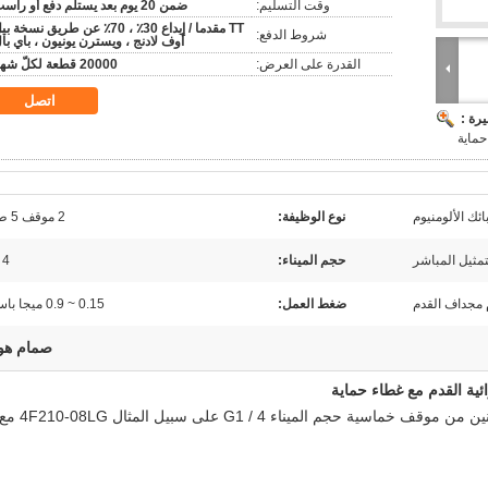
وقت التسليم:
ضمن 20 يوم بعد يستلم دفع أو راسب
TT مقدما / إيداع 30٪ ، 70٪ عن طريق نسخة ب
شروط الدفع:
أوف لادنج ، ويسترن يونيون ، باي با
القدرة على العرض:
20000 قطعة لكلّ شهر
اتصل
رة :
حماية
ئك الألومنيوم
نوع الوظيفة:
2 موقف 5 طريق
تمثيل المباشر
حجم الميناء:
 4
مجداف القدم
ضغط العمل:
0.15 ~ 0.9 ميجا باسكال
صمام هو
4F سلسلة دليل صمام المجذاف القدم تشغيل اثنين من موقف خماسية حجم الميناء G1 / 4 على سبيل المثال 210-08LG