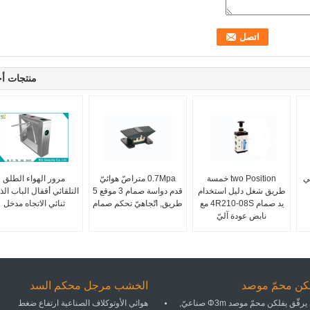
منتجات أ
ي
two Position خمسة
0.7Mpa متراصّ هوائيّ
مرور الهواء الطلق
طريق شغل دليل استخدام
قدم دواسة صمام 3 موقع 5
التلقائي أقفال الباب ال
يد صمام 4R210-08S مع
طريق, اتّجاهيّ تحكم صمام
ثنائي الاتجاه مدخل
نابض عودة آليّ
كن محمّ موصد
الخشب مرجل محكم السد
آليّ يرقّق يفلكن محمّ موصد Φ3m صناعيّ,
هوائي الأوتوكلاف الصناعية ارتفاع ضغط