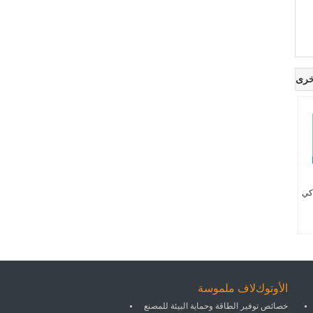
خرى
ذكي
اﻷوتوكﻻف ملموسة
خصائص توفير الطاقة وحماية البيئة للمصنع