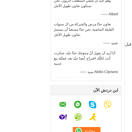
وهم جيّد أن يلتقي المتطلب الزبون. نحن
سنكون تعاون طويل الأجل.
—— Albert
تعاون جدّا مرض والشركة من ال سنوات
القليلة الماضية, نحن جدّا مستعدّ أن يستمرّ
تعاون طويل الأجل.
—— عميد
قبل
أنا أريد أن يقول أنّ منتوجك جدّا جيّد. شكرت
أنت لكلّك اقتراح, أيضا جيّد بعد عمليّة بيع
خدمة.
—— سيد Abílio Cipriano
ابن دردش الآن