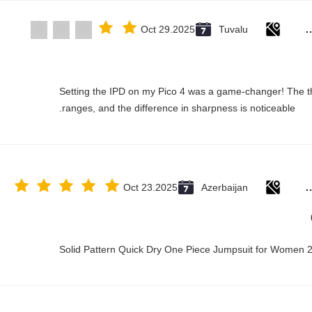
Rubber solid forklift tires For mate
Oct 29.2025
Tuvalu
"Setting the IPD on my Pico 4 was a game-changer! The t
ranges, and the difference in sharpness is noticeable.
Rubber solid forklift tires For mate
Oct 23.2025
Azerbaijan
Solid Pattern Quick Dry One Piece Jumpsuit for Women