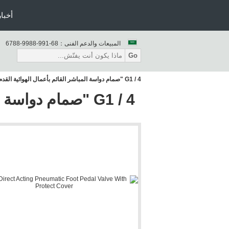
أخبار
المبيعات والدعم الفنى：
86-199-8899-8876
Go
G1 / 4 "صمام دواسة المباشر القائم بأعمال الهوائية القدم مع غطاء حماية
G1 / 4 "صمام دواس