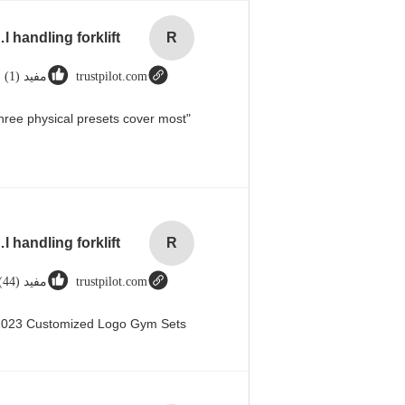
rial handling forklift
R
trustpilot.com
مفيد (1)
hree physical presets cover most
rial handling forklift
R
trustpilot.com
مفيد (44)
 2023 Customized Logo Gym Sets