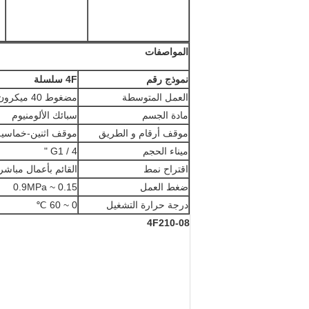
المواصفات
نموذج رقم
4F سلسلة
العمل المتوسطة
مضغوط 40 ميكرون تصفية الهواء
مادة الجسم
سبائك الألومنيوم
موقف أرقام و الطريق
موقف اثنين-خماسية
ميناء الحجم
G1 / 4 "
اقتراح نمط
القائم بأعمال مباشر
ضغط العمل
0.15 ~ 0.9MPa
درجة حرارة التشغيل
0 ~ 60 ℃
4F210-08