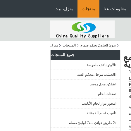
معلومات عنا
منتجات
منزل، بيت
يدويّ اتّجاهيّ تحكم صمام
المنتجات
منزل
مع
جميع المنتجات
ة
اﻷوتوكﻻف ملموسة
:
الخشب مرجل محكم السد
يفلكن محمّ موصد
F
I
معدات لحام
4
محور دوار لحام الأنابيب
:
أنبوب لحام آلة مثبّتة
2 طريق هوائيّ ملفّ لولبيّ صمام
ة