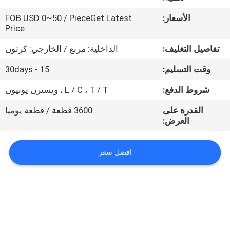
الأسعار:
FOB USD 0~50 / PieceGet Latest
مراقبة
Price
الجودة
تفاصيل التغليف:
الداخلية: مربع / الخارجي: كرتون
وقت التسليم:
15 - 30days
اتصل
بنا
شروط الدفع:
L / C ، T / T ، ويسترن يونيون
القدرة على
3600 قطعة / قطعة يوميا
العرض:
أخبار
افضل سعر
اطلب
اقتباس
خريطة
الموقع