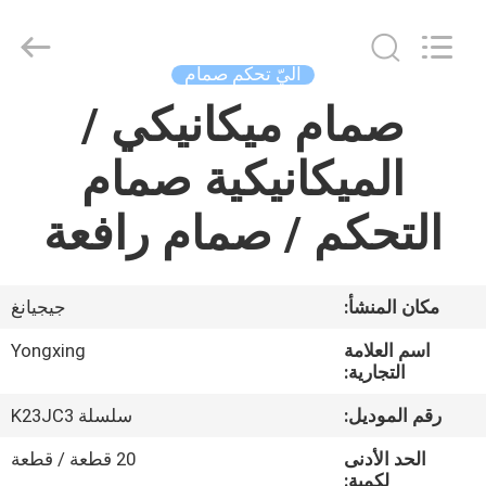
Autoclave
Online
Market.
All
Rights
آليّ تحكم صمام
Reserved.
Developed
by
صمام ميكانيكي /
منزل،
ECER
بيت
الميكانيكية صمام
منتجات
التحكم / صمام رافعة
معلومات
مكان المنشأ:
جيجيانغ
عنا
اسم العلامة
Yongxing
التجارية:
جولة
رقم الموديل:
سلسلة K23JC3
في
الحد الأدنى
20 قطعة / قطعة
المعمل
لكمية: