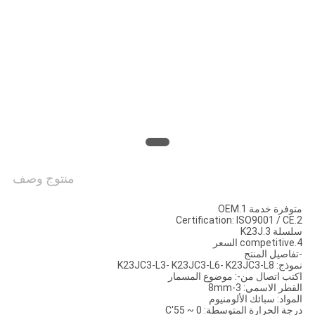
سياسة
الخصوصية
منتوج وصف
متوفرة خدمة 1.OEM
2.Certification: ISO9001 / CE
سلسلة 3.K23J
4.competitive السعر
-تفاصيل المنتج
نموذج: K23JC3-L3- K23JC3-L6- K23JC3-L8
اكتب اتصال من-:
موضوع المسمار
القطر الاسمي: 3-8mm
المواد: سبائك الألومنيوم
درجة الحرارة المتوسطة: 0 ~ 55'C