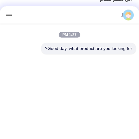
AC السلطة العليا المعدات المعدنية مع الهيدروليكية محطة / نظام
tt
صمامات التحكم، 0.5T - 125T
3-Way آليّ تحكم صمام
1:27 PM
3/2 آليّ تحكم صمام لهوائيّ أتمتة نظام
Good day, what product are you looking for?
فئات شعبية
جميع
الخشب مرجل محكم 
اﻷوتوكﻻف ملموسة
السد
معدات لحام
يفلكن محمّ موصد
2 طريق هوائيّ ملفّ 
أنبوب لحام آلة مثبّتة
لولبيّ صمام
Solenoid-Operated 
محور دوار لحام 