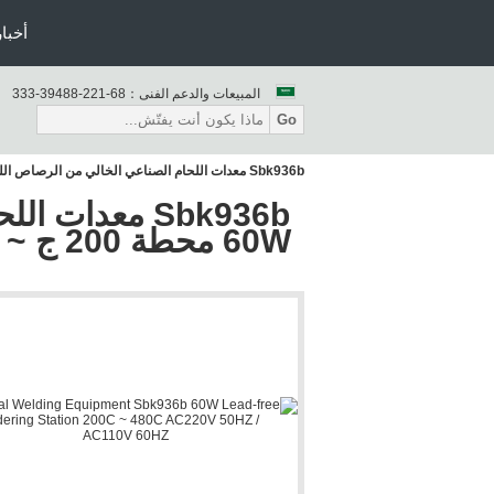
أخبار
المبيعات والدعم الفنى：
86-122-88493-333
Go
Sbk936b معدات اللحام الصناعي الخالي من الرصاص اللحيم 60W محطة 200 ج ~ AC220V 480 ج 50 هرتز/AC110V 60 هرتز
Sbk936b معدا