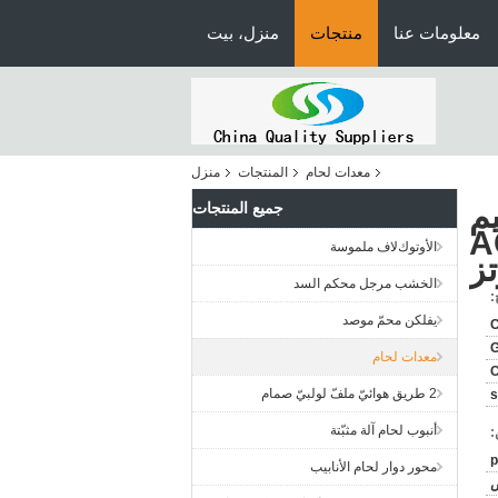
معلومات عنا
منتجات
منزل، بيت
معدات لحام
المنتجات
منزل
يم
جميع المنتجات
AC110V 
اﻷوتوكﻻف ملموسة
ز
الخشب مرجل محكم السد
:
يفلكن محمّ موصد
C
G
معدات لحام
2 طريق هوائيّ ملفّ لولبيّ صمام
s
أنبوب لحام آلة مثبّتة
:
محور دوار لحام الأنابيب
ض