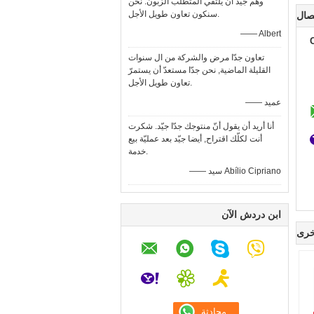
وهم جيّد أن يلتقي المتطلب الزبون. نحن
سنكون تعاون طويل الأجل.
صال
—— Albert
تعاون جدّا مرض والشركة من ال سنوات
القليلة الماضية, نحن جدّا مستعدّ أن يستمرّ
تعاون طويل الأجل.
—— عميد
أنا أريد أن يقول أنّ منتوجك جدّا جيّد. شكرت
أنت لكلّك اقتراح, أيضا جيّد بعد عمليّة بيع
خدمة.
—— سيد Abílio Cipriano
ابن دردش الآن
خرى