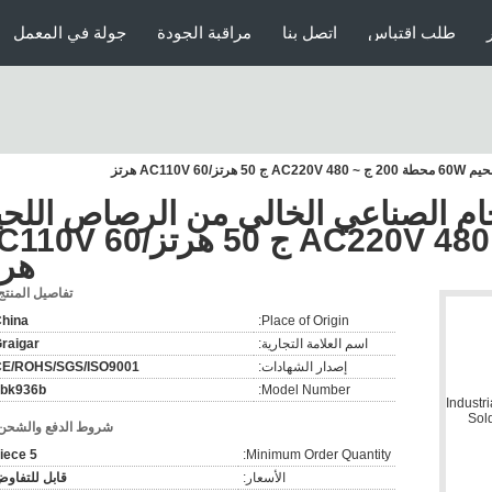
طلب اقتباس
اتصل بنا
مراقبة الجودة
جولة في المعمل
ت اللحام الصناعي الخالي من الرصاص اللح
60W محطة 200 ج ~ AC220V 480 ج 50 هرتز/60
هرت
تفاصيل المنتج
hina
Place of Origin:
اسم العلامة التجارية:
raigar
إصدار الشهادات:
CE/ROHS/SGS/ISO9001
bk936b
Model Number:
شروط الدفع والشحن
5 piece
Minimum Order Quantity:
الأسعار:
قابل للتفاو