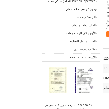
solenoid-operated اتّجاهيّ تحكم صمام
P
t
o
يدويّ اتّجاهيّ تحكم صمام
2
آليّ تحكم صمام
L
آلة استرداد المبردات
اﻷوتوكﻻف الزجاج مغلفة
الغاز المراجل البخارية
غلايات زيت حراري
الاستغناء أوعية الضغط
120
1.3
60
حام
الشركة يحاول خدمة مراعي after-sales,