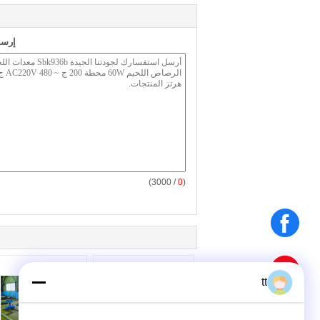
إرسا
/ 3000)
0
(
tt