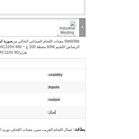
Sbk936b معدات اللحام الصناعي الخالي من
صورة كبي
هرتز/AC110V 60 هرتز
stability:
Inpute:
output:
إبراز:
,
,
بطاقة:
عمال اللحام القريب مني
معدات اللحام
توريد ا