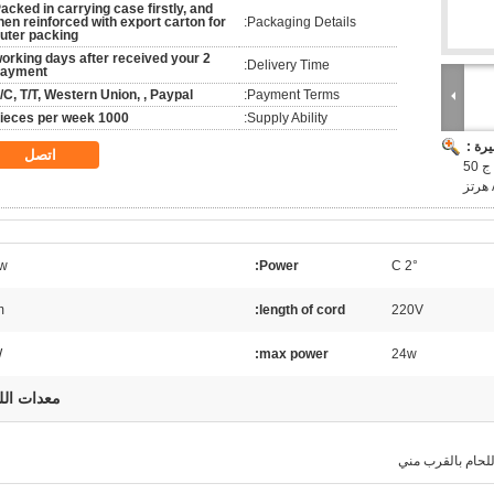
acked in carrying case firstly, and
hen reinforced with export carton for
Packaging Details:
uter packing
 working days after received your
Delivery Time:
payment
/C, T/T, Western Union, , Paypal
Payment Terms:
1000 pieces per week
Supply Ability:
رة :
اتصل
الرصاص اللحيم 60W محطة 200 ج ~ AC220V 480 ج 50
w
Power:
2° C
m
length of cord:
220V
W
max power:
24w
معدات الل
للحام بالقرب مني