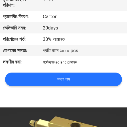
নিয়ন্ত্রণ
পরিমাণ:
প্যাকেজিং বিবরণ:
Carton
যোগাযোগ
ডেলিভারি সময়:
20days
করুন
পরিশোধের শর্ত:
30% আমানত
যোগানের ক্ষমতা:
প্রতি মাসে ১০০০ pcs
খবর
লক্ষণীয় করা:
নির্দেশমূলক solenoid ভালভ
উদ্ধৃতির
জন্য
ভালো দাম
আবেদন
সাইট
ম্যাপ