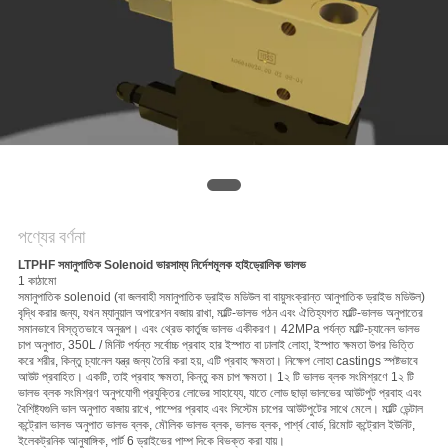
গোপনীয়তা
নীতি
পণ্যের বর্ণনা
LTPHF সমানুপাতিক Solenoid ভারসাম্য নির্দেশমূলক হাইড্রোলিক ভালভ
1 কাঠামো
সমানুপাতিক solenoid (বা জলবাহী সমানুপাতিক ড্রাইভ মডিউল বা বায়ুসংক্রান্ত আনুপাতিক ড্রাইভ মডিউল)
বৃদ্ধি করার জন্য, যখন ম্যানুয়াল অপারেশন বজায় রাখা, মাল্টি-ভালভ গঠন এবং ঐতিহ্যগত মাল্টি-ভালভ অনুপাতের
সমানভাবে বিস্তৃতভাবে অনুরূপ। এবং থ্রেড কার্তুজ ভালভ একীকরণ।
42MPa পর্যন্ত মাল্টি-চ্যানেল ভালভ
চাপ অনুপাত, 350L / মিনিট পর্যন্ত সর্বোচ্চ প্রবাহ হার
ইস্পাত বা ঢালাই লোহা, ইস্পাত ক্ষমতা উপর ভিত্তি
করে শরীর, কিন্তু চ্যানেল যন্ত্র জন্য তৈরি করা হয়, এটি প্রবাহ ক্ষমতা।
নিক্ষেপ লোহা castings স্পষ্টভাবে
আউট প্রবাহিত।
একটি, তাই প্রবাহ ক্ষমতা, কিন্তু কম চাপ ক্ষমতা।
1২ টি ভালভ ব্লক সংমিশ্রণে 1২ টি
ভালভ ব্লক সংমিশ্রণ অনুপযোগী প্রযুক্তির লোডের সাহায্যে, যাতে লোড ছাড়া ভালভের আউটপুট প্রবাহ এবং
বৈশিষ্ট্যগুলি ভাল অনুপাত বজায় রাখে, পাম্পের প্রবাহ এবং সিস্টেম চাপের আউটপুটের সাথে মেলে।
মাল্টি ডেন্টাল
কন্ট্রোল ভালভ অনুপাত ভালভ ব্লক, মৌলিক ভালভ ব্লক, ভালভ ব্লক, পার্শ্ব বোর্ড, রিমোট কন্ট্রোল ইউনিট,
ইলেকট্রনিক আনুষাঙ্গিক, পার্ট 6 ড্রাইভের পাম্প দিকে বিভক্ত করা যায়।