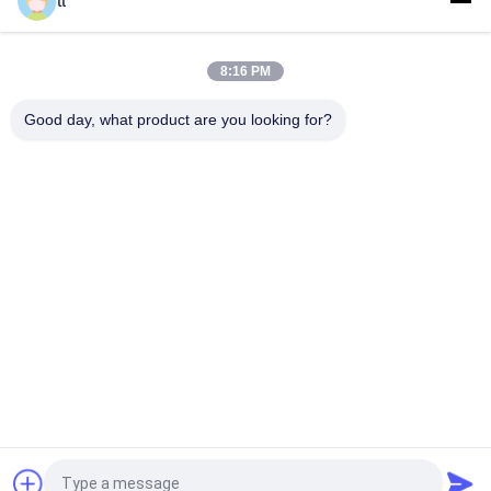
tt
চেক বল নিয়ন্ত্রণ শাটল বায়ু প্রবাহ নিয়ন্ত্রণ ভালভ উপজাতি-01, এসটি-02
8:16 PM
3/2 Way Direct Acting Brass Solenoid Valve G1/8" G1/4" For
Vacuum System
Good day, what product are you looking for?
সব
Concrete Autoclave
Wood Autoclave
Vulcanizing 
Welding Equipment
Autoclave
2 Way Pneumatic 
Pipe Welding 
Solenoid Valve
Positioners
Pipe Welding 
Solenoid Operated 
Rotator
Directional Control 
Valve
উদ্ধৃতির জন্য আবেদন