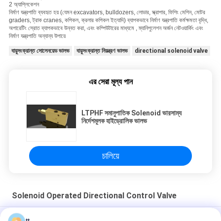
2 অ্যাপ্লিকেশন
নির্মাণ যন্ত্রপাতি ব্যবহৃত হয় (যেমন excavators, bulldozers, লোডার, স্ক্রাপার, ফিশিং মেশিন, মোটর
graders, ট্রাক cranes, কপিকল, ক্রলার কপিকল ইত্যাদি) ব্যাপকভাবে নির্মাণ যন্ত্রপাতি কর্মক্ষমতা বৃদ্ধি,
অপারেটিং স্রোত ব্যাপকভাবে উন্নত করা, এবং কম্পিউটারের মাধ্যমে , ম্যানিপুলেশন অর্জন নেটওয়ার্কিং এবং
নির্মাণ যন্ত্রপাতি অন্যান্য উপায়ে
বায়ুসংক্রান্ত সোলেনয়েড ভালভ
বায়ুসংক্রান্ত নিয়ন্ত্রণ ভালভ
directional solenoid valve
এর সেরা মূল্য পান
LTPHF সমানুপাতিক Solenoid ভারসাম্য
নির্দেশমূলক হাইড্রোলিক ভালভ
চালিয়ে
Solenoid Operated Directional Control Valve
পিএসভি হাইড্রোলিক লোড সংবেদনশীল মোটা নির্দেশক নিয়ন্ত্রণ ভালভ পিএসভি