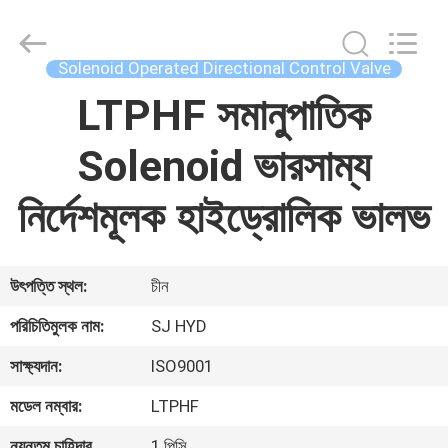
Autoclave
Online
Market.
All
Rights
Solenoid Operated Directional Control Valve
Reserved.
Developed
by
LTPHF সমানুপাতিক
বাড়ি
ECER
Solenoid ভারসাম্য
পণ্য
নির্দেশমূলক হাইড্রোলিক ভালভ
আমাদের
সম্পর্কে
উৎপত্তি স্থল:
চীন
পরিচিতিমুলক নাম:
SJ HYD
কারখানা
ভ্রমণ
সাক্ষ্যদান:
ISO9001
মডেল নম্বার:
LTPHF
মান
ন্যূনতম চাহিদার
1 পিসি