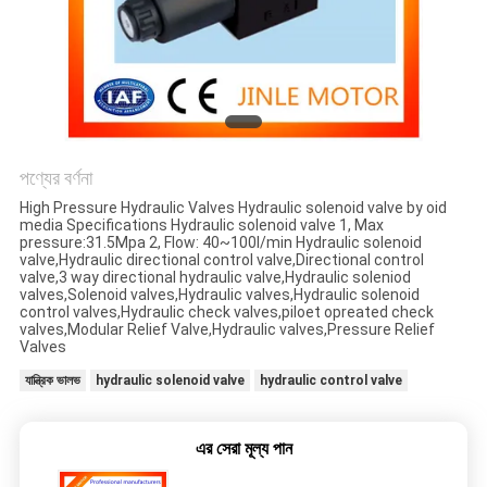
গোপনীয়তা
নীতি
পণ্যের বর্ণনা
High Pressure Hydraulic Valves Hydraulic solenoid valve by oid
media Specifications Hydraulic solenoid valve 1, Max
pressure:31.5Mpa 2, Flow: 40~100l/min Hydraulic solenoid
valve,Hydraulic directional control valve,Directional control
valve,3 way directional hydraulic valve,Hydraulic soleniod
valves,Solenoid valves,Hydraulic valves,Hydraulic solenoid
control valves,Hydraulic check valves,piloet opreated check
valves,Modular Relief Valve,Hydraulic valves,Pressure Relief
Valves
যান্ত্রিক ভালভ
hydraulic solenoid valve
hydraulic control valve
এর সেরা মূল্য পান