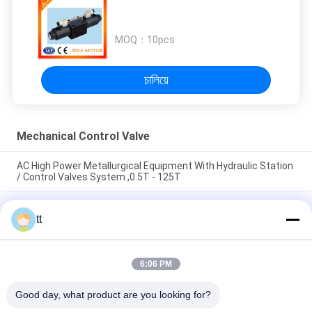
MOQ：
10pcs
চালিয়ে
Mechanical Control Valve
AC High Power Metallurgical Equipment With Hydraulic Station
/ Control Valves System ,0.5T - 125T
tt
3/2 Mechanical Control Valve For Pneumatic Automation
System
6:06 PM
সব
Good day, what product are you looking for?