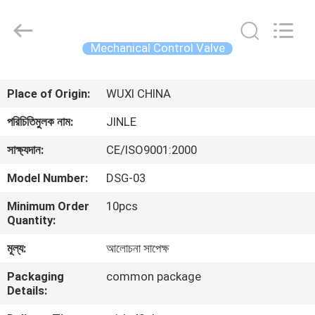
Autoclave
Online
Market.
All
Rights
Mechanical Control Valve
Reserved.
Developed
by
বাড়ি
ECER
Place of Origin:
WUXI CHINA
পণ্য
পরিচিতিমুলক নাম:
JINLE
সাক্ষ্যদান:
CE/ISO9001:2000
আমাদের
Model Number:
DSG-03
সম্পর্কে
Minimum Order
10pcs
Quantity:
কারখানা
মূল্য:
আলোচনা সাপেক্ষ
ভ্রমণ
Packaging
common package
Details:
মান