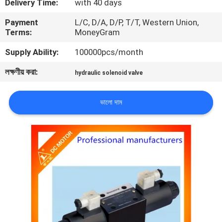
Delivery Time:
with 40 days
নিয়ন্ত্রণ
Payment
L/C, D/A, D/P, T/T, Western Union,
Terms:
MoneyGram
যোগাযোগ
Supply Ability:
100000pcs/month
করুন
লক্ষণীয় করা:
hydraulic solenoid valve
খবর
ভালো দাম
উদ্ধৃতির
জন্য
আবেদন
সাইট
ম্যাপ