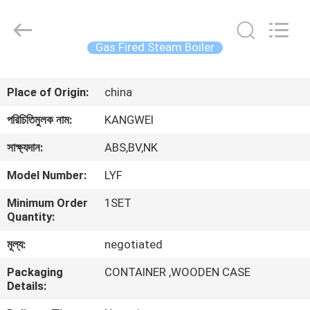
Autoclave
Online
Market.
All
Rights
Gas Fired Steam Boiler
Reserved.
Developed
by
বাড়ি
ECER
Place of Origin:
china
পণ্য
পরিচিতিমুলক নাম:
KANGWEI
সাক্ষ্যদান:
ABS,BV,NK
আমাদের
Model Number:
LYF
সম্পর্কে
Minimum Order
1SET
Quantity:
কারখানা
মূল্য:
negotiated
ভ্রমণ
Packaging
CONTAINER ,WOODEN CASE
Details:
মান