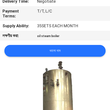
Delivery Time:
Negotiate
নিয়ন্ত্রণ
Payment
T/T, L/C
Terms:
যোগাযোগ
Supply Ability:
35SETS EACH MONTH
করুন
লক্ষণীয় করা:
oil steam boiler
খবর
ভালো দাম
উদ্ধৃতির
জন্য
আবেদন
সাইট
ম্যাপ