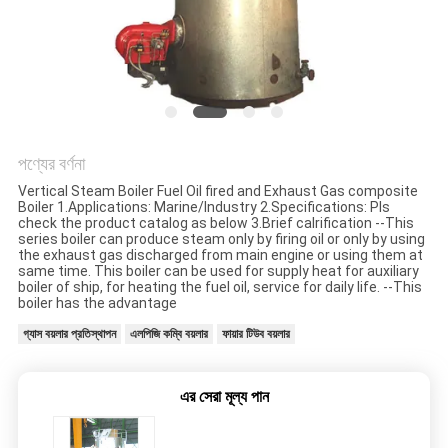
গোপনীয়তা
নীতি
পণ্যের বর্ণনা
Vertical Steam Boiler Fuel Oil fired and Exhaust Gas composite
Boiler 1.Applications: Marine/Industry 2.Specifications: Pls
check the product catalog as below 3.Brief calrification --This
series boiler can produce steam only by firing oil or only by using
the exhaust gas discharged from main engine or using them at
same time. This boiler can be used for supply heat for auxiliary
boiler of ship, for heating the fuel oil, service for daily life. --This
boiler has the advantage
গ্যাস বয়লার প্রতিস্থাপন
এলপিজি কম্বি বয়লার
ফায়ার টিউব বয়লার
এর সেরা মূল্য পান