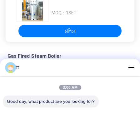
MOQ：
1SET
চালিয়ে
Gas Fired Steam Boiler
tt
রাস্টপ্রুফ গ্রাফাইট হিট এক্সচেঞ্জার জল থেকে এয়ার কাউন্টারফ্লো হিট এক্সচেঞ্জার
বহুমুখী রাসায়নিক তাপ এক্সচেঞ্জার শেল এবং টিউব ইভাপোরেটর উচ্চ দৃঢ়তা
3:06 AM
Horizontal Oil (Gas) Watertube Steam Boiler
Good day, what product are you looking for?
সব
Concrete Autoclave
Wood Autoclave