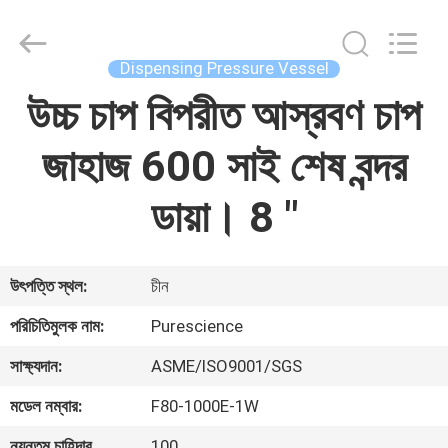
Autoclave
Online
Market.
All
Rights
Dispensing Pressure Vessel
Reserved.
Developed
by
উচ্চ চাপ বিপরীত আস্রবণ চাপ
বাড়ি
ECER
জাহাজ 600 সাই শেষ বন্দর
পণ্য
ডায়া। 8 "
আমাদের
সম্পর্কে
উৎপত্তি স্থল:
চীন
পরিচিতিমুলক নাম:
Purescience
কারখানা
ভ্রমণ
সাক্ষ্যদান:
ASME/ISO9001/SGS
মডেল নম্বার:
F80-1000E-1W
মান
ন্যূনতম চাহিদার
100