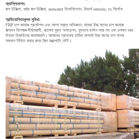
অ্যাপ্লিকেশন:
জল চিকিত্সা, বর্জ্য জল চিকিত্সা, seawater ডিসালিনেশন, রিভার্স omosis, ro সিস্টেম
প্রতিযোগিতামূলক সুবিধা:
FRP চাপ জাহাজ প্রকৌশল এবং নকশা সমৃদ্ধ অভিজ্ঞতা;
আমরা উচ্চ মানের চাপ জাহাজ
উত্পাদন বিশেষজ্ঞ
দীর্ঘমেয়াদী, ঝামেলা মুক্ত অপারেশন, ন্যূনতম ডাউন সময় সহ এবং চলমান খরচ
উন্নত ডিজাইনের জাহাজগুলি।
আমাদের গ্রাহকের চাহিদা মাপসই উচ্চ মানের চাপ নাশক
সমাধান নিশ্চিত করার জন্য শিল্প যন্ত্রপাতি স্টেট।