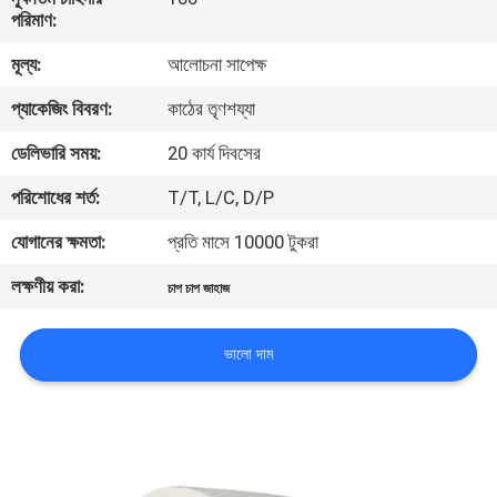
নিয়ন্ত্রণ
পরিমাণ:
মূল্য:
আলোচনা সাপেক্ষ
যোগাযোগ
প্যাকেজিং বিবরণ:
কাঠের তৃণশয্যা
করুন
ডেলিভারি সময়:
20 কার্য দিবসের
পরিশোধের শর্ত:
T/T, L/C, D/P
খবর
যোগানের ক্ষমতা:
প্রতি মাসে 10000 টুকরা
উদ্ধৃতির
লক্ষণীয় করা:
চাপ চাপ জাহাজ
জন্য
আবেদন
ভালো দাম
সাইট
ম্যাপ