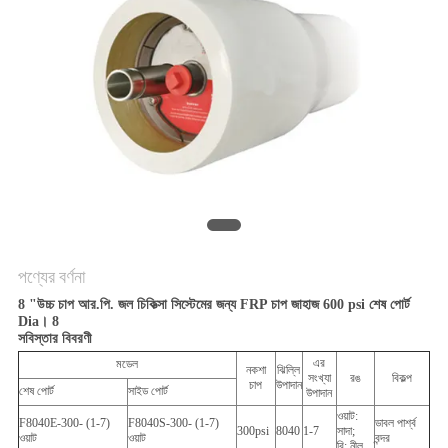
গোপনীয়তা
নীতি
পণ্যের বর্ণনা
8 "উচ্চ চাপ আর.পি. জল চিকিত্সা সিস্টেমের জন্য FRP চাপ জাহাজ 600 psi শেষ পোর্ট
Dia। 8
সবিস্তার বিবরণী
এর
মডেল
নকশা
ঝিল্লি
সংখ্যা
রঙ
বিকল্প
চাপ
উপাদান
শেষ পোর্ট
সাইড পোর্ট
উপাদান
ওয়াট:
F8040E-300- (1-7)
F8040S-300- (1-7)
ডাবল পার্শ্ব
300psi
8040
1-7
সাদা;
ওয়াট
ওয়াট
বন্দর
বি: নীল