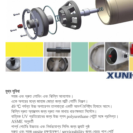
মুখ্য সুবিধা
সহজ এবং দ্রুত লোডিং এবং ঝিল্লি আনলোড।
একে অপরের মধ্যে জাহাজ জোড়া জন্য মাল্টি পোর্টিং বিকল্প।
49 ℃ পর্যন্ত উচ্চ অপারেশন তাপমাত্রা একটি আদর্শ বৈশিষ্ট্য হিসাবে আসে।
ঝিল্লি দ্রুত অ্যাক্সেস জন্য দ্রুত লক মাথায় ধারণক্ষমতা সিস্টেম।
বাহ্যিক UV প্রতিরোধের জন্য উচ্চ গ্লস polyurethane পেইন্ট সঙ্গে প্রলিপ্ত।
ASME অনুবর্তী
পার্শ্ব পোর্টের উচ্চতর এবং নির্ভরযোগ্য সিলিং জন্য ফ্ল্যাট পৃষ্ঠ
দ্রুত এবং সহজ onsite রক্ষণাবেক্ষণ / serviceability জন্য থ্রেড পাশ পোর্ট