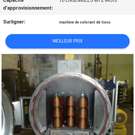
Capacité
10 ENSEMBLES en 2 MOIS
d'approvisionnement:
DEMANDEZ
Surligner:
machine de colorant de tissu
UNE
CITATION
MEILLEUR PRIX
PLAN
DU
SITE
POLITIQUE
DE