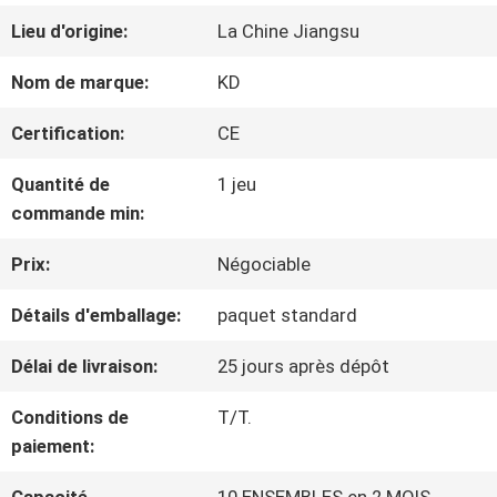
VISITE
Lieu d'origine:
La Chine Jiangsu
D'USINE
Nom de marque:
KD
Certification:
CE
CONTRÔLE
Quantité de
1 jeu
DE
commande min:
QUALITÉ
Prix:
Négociable
Détails d'emballage:
paquet standard
CONTACTEZ-
Délai de livraison:
25 jours après dépôt
NOUS
Conditions de
T/T.
paiement:
NOUVELLES