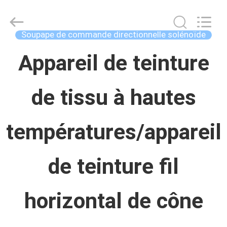
Concrete
Autoclave
Online
Market.
Soupape de commande directionnelle solénoïde
All
Rights
MAISON
Appareil de teinture
Reserved.
Developed
by
ECER
de tissu à hautes
PRODUITS
températures/appareil
AU
SUJET
de teinture fil
DE
horizontal de cône
NOUS