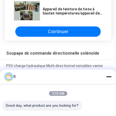
Appareil de teinture de tissu à
hautes températures/appareil de
teinture fil horizontal de cône
Continuer
Soupape de commande directionnelle solénoïde
PSV charge hydraulique Multi directionnel sensibles vanne
PSV
tt
Vérifiez les soupapes de commande de circulation d'air de
navette de contrôle de boule ST-01, ST-02
3:33 AM
3/2 vanne électromagnétique en laiton à action directe de
Good day, what product are you looking for?
manière G1/8 » G1/4 » pour le système de vide