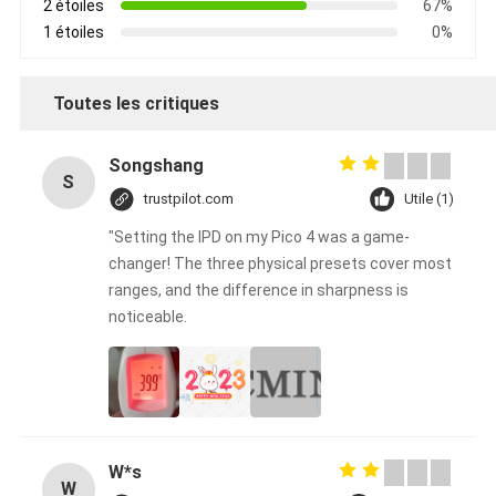
2 étoiles
67%
1 étoiles
0%
Toutes les critiques
Songshang
S
trustpilot.com
Utile (1)
"Setting the IPD on my Pico 4 was a game-
changer! The three physical presets cover most
ranges, and the difference in sharpness is
noticeable.
W*s
W