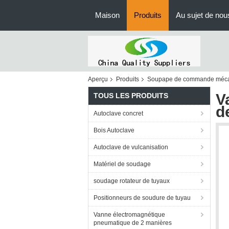
Maison
Produits
Au sujet de nou
Aperçu
Produits
Soupape de commande méc
V
TOUS LES PRODUITS
d
Autoclave concret
Bois Autoclave
Autoclave de vulcanisation
Matériel de soudage
soudage rotateur de tuyaux
Positionneurs de soudure de tuyau
Vanne électromagnétique
pneumatique de 2 manières