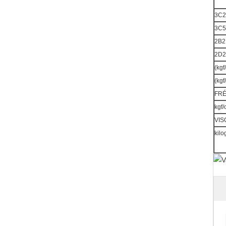
3C2
3C5
2B2
2D2
(kg
(kg
FRÉ
kgf
VIS
kil