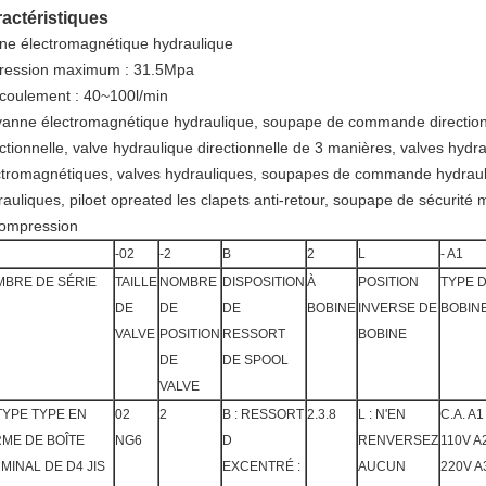
actéristiques
ne électromagnétique hydraulique
pression maximum : 31.5Mpa
écoulement : 40~100l/min
vanne électromagnétique hydraulique, soupape de commande directio
ectionnelle, valve hydraulique directionnelle de 3 manières, valves hyd
ctromagnétiques, valves hydrauliques, soupapes de commande hydrauliq
rauliques, piloet opreated les clapets anti-retour, soupape de sécurité 
ompression
-02
-2
B
2
L
- A1
BRE DE SÉRIE
TAILLE
NOMBRE
DISPOSITION
À
POSITION
TYPE 
DE
DE
DE
BOBINE
INVERSE DE
BOBIN
VALVE
POSITION
RESSORT
BOBINE
DE
DE SPOOL
VALVE
TYPE TYPE EN
02
2
B : RESSORT
2.3.8
L : N'EN
C.A. A1 
ME DE BOÎTE
NG6
D
RENVERSEZ
110V A2
MINAL DE D4 JIS
EXCENTRÉ :
AUCUN
220V A3