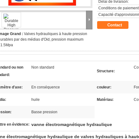
Délai de livraison:
Conditions de paiement
Capacité d'approvision
Contact
Image Grand :
Valves hydrauliques à haute pression
urables par des médias d'Oid, pression maximum
31.5Mpa
andard ou non
Non standard
Co
Structure:
ndard:
amètre d'axe:
En conséquence
couleur:
Fo
dia:
huile
Matériau:
Co
ession:
Basse pression
vanne électromagnétique hydraulique
tre en évidence:
ne électromagnétique hydraulique de valves hydrauliques à haute