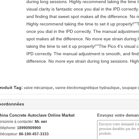
during long sessions. Highly recommend taking the time to
visual clarity is fantastic once you dial in the IPD correc
and finding that sweet spot makes all the difference. No 
Highly recommend taking the time to set it up properly!""The
once you dial in the IPD correctly. The manual adjustment
spot makes all the difference. No more eye strain durin
taking the time to set it up properly!""The Pico 4's visual cl
IPD correctly. The manual adjustment is smooth, and find
difference. No more eye strain during long sessions. High
,
,
roduit Tag:
valve mécanique
vanne électromagnétique hydraulique
soupape 
oordonnées
hina Concrete Autoclave Online Market
Envoyez votre deman
ersonne à contacter:
Mr. wei
éléphone:
18990909900
élécopieur:
86-190-457-3333