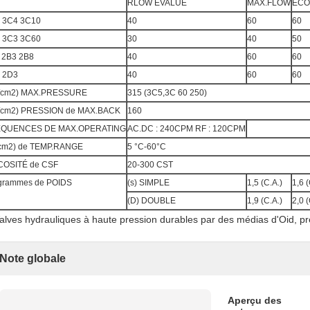
RLOW ÉVALUÉ
MAX.FLOW
ÉCO
 3C4 3C10
40
60
60
 3C3 3C60
30
40
50
 2B3 2B8
40
60
60
 2D3
40
60
60
f/cm2) MAX.PRESSURE
315 (3C5,3C 60 250)
f/cm2) PRESSION de MAX.BACK
160
QUENCES DE MAX.OPERATING
AC.DC : 240CPM RF : 120CPM
/cm2) de TEMP.RANGE
5 °C-60°C
COSITÉ de CSF
20-300 CST
ogrammes de POIDS
(s) SIMPLE
1,5 (C.A.)
1,6 
(D) DOUBLE
1,9 (C.A.)
2,0 
Note globale
Aperçu des