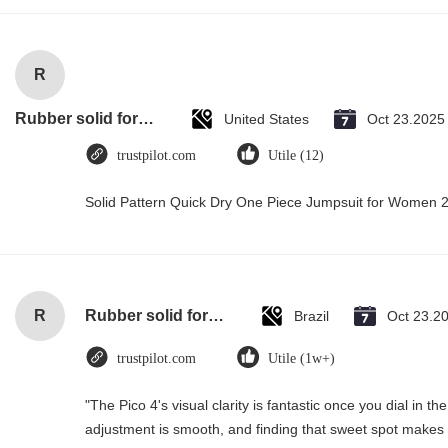
R
Rubber solid forklift tires For material handling forklift
United States
Oct 23.2025
trustpilot.com
Utile (12)
Solid Pattern Quick Dry One Piece Jumpsuit for Women
R
Rubber solid forklift tires For material handling forklift
Brazil
Oct 23.2
trustpilot.com
Utile (1w+)
"The Pico 4's visual clarity is fantastic once you dial in t
adjustment is smooth, and finding that sweet spot makes a