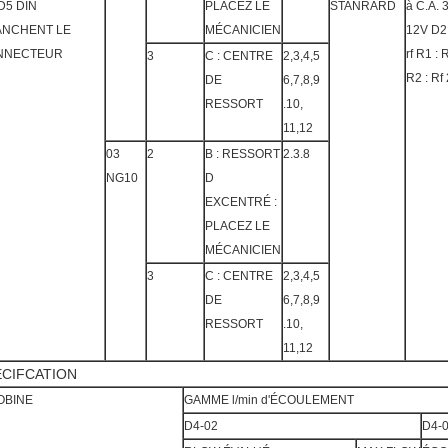
D5 DIN
PLACEZ LE
STANRARD
à C.A. 
ANCHENT LE
MÉCANICIEN
12V D2 
NNECTEUR
rf R1 : 
3
C : CENTRE
2,3,4,5
R2 : Rf
DE
6,7,8,9
RESSORT
.10,
11,12
03
2
B : RESSORT
2.3.8
NG10
D
EXCENTRÉ :
PLACEZ LE
MÉCANICIEN
3
C : CENTRE
2,3,4,5
DE
6,7,8,9
RESSORT
.10,
11,12
ECIFCATION
OBINE
GAMME l/min d'ÉCOULEMENT
D4-02
D4-