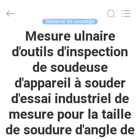
Autoclave
Online
Market.
All
Rights
Matériel de soudage
Reserved.
Developed
Mesure ulnaire
MAISON
by
ECER
d'outils d'inspection
PRODUITS
de soudeuse
AU
d'appareil à souder
SUJET
DE
d'essai industriel de
NOUS
mesure pour la taille
VISITE
de soudure d'angle de
D'USINE