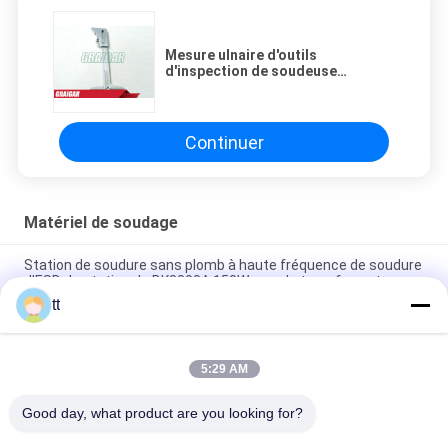
Mesure ulnaire d'outils
d'inspection de soudeuse
d'appareil à souder d'essai
industriel de mesure pour la taille
de soudure d'angle de mesure
Continuer
Matériel de soudage
Station de soudure sans plomb à haute fréquence de soudure
d'ESD de station de BK3300A 150W avec le transformateur
tt
200V soudant le câblage cuivre pur flexible a étamé la norme
IEC60245-6
5:29 AM
Station de soudure d'AOYUE 908+ pour réparer le téléphone
portable avec le pistolet pneumatique chaud et le fer à souder
Good day, what product are you looking for?