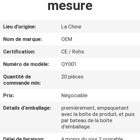
mesure
CONTRÔLE
DE
Lieu d'origine:
La Chine
QUALITÉ
Nom de marque:
OEM
Certification:
CE / Rohs
CONTACTEZ-
Numéro de modèle:
QY001
NOUS
Quantité de
20 pièces
commande min:
NOUVELLES
Prix:
Négociable
DEMANDEZ
Détails d'emballage:
premièrement, empaquetant
avec la boîte de produit, et puis
UNE
par bateau de la boîte
CITATION
d'emballage.
Délai de livraison:
à moins du jour 2 ouvrable