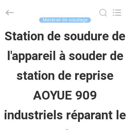
Concrete
Autoclave
Online
Market.
Matériel de soudage
All
Rights
MAISON
Station de soudure de
Reserved.
Developed
by
ECER
l'appareil à souder de
PRODUITS
station de reprise
AU
SUJET
AOYUE 909
DE
industriels réparant le
NOUS