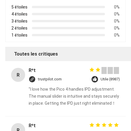
5 étoiles
0%
4 étoiles
0%
3 étoiles
0%
2 étoiles
0%
1 étoiles
0%
Toutes les critiques
R*t
R
trustpilot.com
Utile (8987)
"I love how the Pico 4 handles IPD adjustment.
The manual slider is intuitive and stays securely
in place. Getting the IPD just right eliminated！
R*t
R