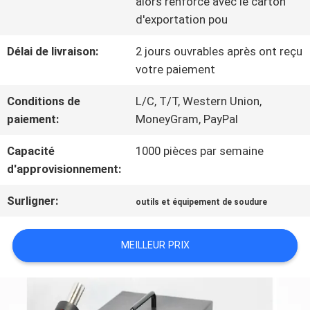
alors renforcé avec le carton
d'exportation pou
DEMANDEZ
Délai de livraison:
2 jours ouvrables après ont reçu
UNE
votre paiement
CITATION
Conditions de
L/C, T/T, Western Union,
paiement:
MoneyGram, PayPal
PLAN
Capacité
1000 pièces par semaine
d'approvisionnement:
DU
Surligner:
outils et équipement de soudure
SITE
MEILLEUR PRIX
POLITIQUE
DE