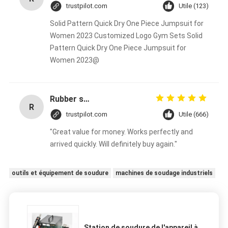
trustpilot.com
Utile (123)
Solid Pattern Quick Dry One Piece Jumpsuit for
Women 2023 Customized Logo Gym Sets Solid
Pattern Quick Dry One Piece Jumpsuit for
Women 2023@
Rubber solid forklift tires For material handling forklift
R
trustpilot.com
Utile (666)
"Great value for money. Works perfectly and
arrived quickly. Will definitely buy again."
outils et équipement de soudure
machines de soudage industriels
Station de soudure de l'appareil à