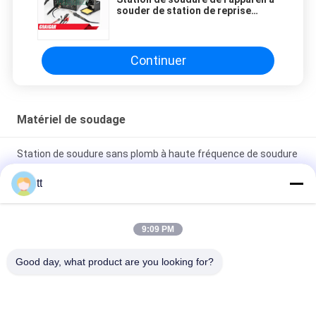
souder de station de reprise
AOYUE 909 industriels réparant le
système
Continuer
Matériel de soudage
Station de soudure sans plomb à haute fréquence de soudure
d'ESD de station de BK3300A 150W avec le transformateur
tt
200V soudant le câblage cuivre pur flexible a étamé la norme
IEC60245-6
9:09 PM
Station de soudure d'AOYUE 908+ pour réparer le téléphone
Good day, what product are you looking for?
portable avec le pistolet pneumatique chaud et le fer à souder
Catégories populaires
Tous