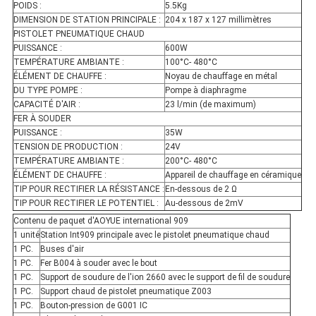
POIDS :
5.5Kg
DIMENSION DE STATION PRINCIPALE :
204 x 187 x 127 millimètres
PISTOLET PNEUMATIQUE CHAUD
PUISSANCE :
600W
TEMPÉRATURE AMBIANTE :
100°C- 480°C
ÉLÉMENT DE CHAUFFE :
Noyau de chauffage en métal
DU TYPE POMPE :
Pompe à diaphragme
CAPACITÉ D'AIR :
23 l/min (de maximum)
FER À SOUDER
PUISSANCE :
35W
TENSION DE PRODUCTION :
24V
TEMPÉRATURE AMBIANTE :
200°C- 480°C
ÉLÉMENT DE CHAUFFE :
Appareil de chauffage en céramique
TIP POUR RECTIFIER LA RÉSISTANCE :
En-dessous de 2 Ω
TIP POUR RECTIFIER LE POTENTIEL :
Au-dessous de 2mV
Contenu de paquet d'AOYUE international 909
1 unité
Station Int909 principale avec le pistolet pneumatique chaud
1 PC.
Buses d'air
1 PC.
Fer B004 à souder avec le bout
1 PC.
Support de soudure de l'ion 2660 avec le support de fil de soudure
1 PC.
Support chaud de pistolet pneumatique Z003
1 PC.
Bouton-pression de G001 IC