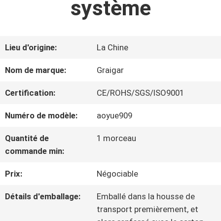
système
VISITE
D'USINE
Lieu d'origine:
La Chine
CONTRÔLE
Nom de marque:
Graigar
DE
Certification:
CE/ROHS/SGS/ISO9001
QUALITÉ
Numéro de modèle:
aoyue909
Quantité de
1 morceau
CONTACTEZ-
commande min:
NOUS
Prix:
Négociable
Détails d'emballage:
Emballé dans la housse de
NOUVELLES
transport premièrement, et