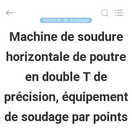
Concrete
Autoclave
Online
Market.
Matériel de soudage
All
Rights
MAISON
Machine de soudure
Reserved.
Developed
by
ECER
horizontale de poutre
PRODUITS
en double T de
AU
SUJET
précision, équipement
DE
de soudage par points
NOUS