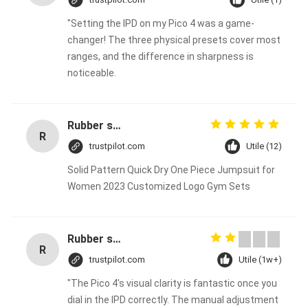
"Setting the IPD on my Pico 4 was a game-
changer! The three physical presets cover most
ranges, and the difference in sharpness is
noticeable.
Rubber solid forklift tires For material handling forklift
R
trustpilot.com
Utile (12)
Solid Pattern Quick Dry One Piece Jumpsuit for
Women 2023 Customized Logo Gym Sets
Rubber solid forklift tires For material handling forklift
R
trustpilot.com
Utile (1w+)
"The Pico 4's visual clarity is fantastic once you
dial in the IPD correctly. The manual adjustment