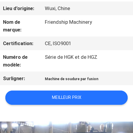
VISITE
Lieu d'origine:
Wuxi, Chine
D'USINE
Nom de
Friendship Machinery
marque:
CONTRÔLE
Certification:
CE, ISO9001
DE
Numéro de
Série de HGK et de HGZ
modèle:
QUALITÉ
Surligner:
Machine de soudure par fusion
CONTACTEZ-
MEILLEUR PRIX
NOUS
NOUVELLES