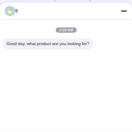
d'ESD de station de BK3300A 150W avec le transformateur
sessions. Highly r
tt
200V soudant le câblage cuivre pur flexible a étamé la norme
IEC60245-6
2:29 AM
Station de soudure d'AOYUE 908+ pour réparer le téléphone
Good day, what product are you looking for?
portable avec le pistolet pneumatique chaud et le fer à souder
Catégories populaires
Tous
Autoclave Concret
Bois Autoclave
Autoclave De 
Matériel De Soudage
Vulcanisation
Soudage Rotateur 
Positionneurs De 
De Tuyaux
Soudure De Tuyau