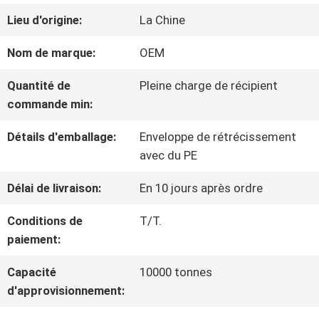
VISITE
Lieu d'origine:
La Chine
D'USINE
Nom de marque:
OEM
Quantité de
Pleine charge de récipient
CONTRÔLE
commande min:
DE
Détails d'emballage:
Enveloppe de rétrécissement
avec du PE
QUALITÉ
Délai de livraison:
En 10 jours après ordre
CONTACTEZ-
Conditions de
T/T.
paiement:
NOUS
Capacité
10000 tonnes
d'approvisionnement:
NOUVELLES