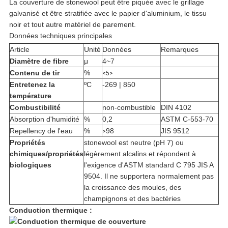
La couverture de stonewool peut être piquée avec le grillage
galvanisé et être stratifiée avec le papier d'aluminium, le tissu
noir et tout autre matériel de parement.
Données techniques principales
Article
Unité
Données
Remarques
Diamètre de fibre
μ
4~7
Contenu de tir
%
<5>
Entretenez la
ºC
-269 | 850
température
Combustibilité
non-combustible
DIN 4102
Absorption d'humidité
%
0,2
ASTM C-553-70
Repellency de l'eau
%
98
JIS 9512
>
Propriétés
stonewool est neutre (pH 7) ou
chimiques/propriétés
légèrement alcalins et répondent à
biologiques
l'exigence d'ASTM standard C 795 JIS A
9504. Il ne supportera normalement pas
la croissance des moules, des
champignons et des bactéries
Conduction thermique :