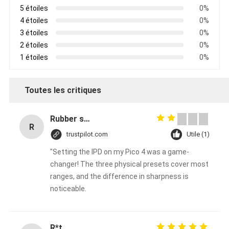
5 étoiles
0%
4 étoiles
0%
3 étoiles
0%
2 étoiles
0%
1 étoiles
0%
Toutes les critiques
Rubber solid forklift tires For material handling forklift
R
trustpilot.com
Utile (1)
"Setting the IPD on my Pico 4 was a game-
changer! The three physical presets cover most
ranges, and the difference in sharpness is
noticeable.
R*t