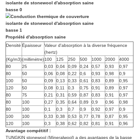
Propriété d'absorption saine
Densité
Épaisseur
Valeur d'absorption à la diverse fréquence
(hertz)
(Kg/m3)
(millimètre)
100
125
250
500
1000
2000
4000
80
25
0,03
0,04
0,09
0,24
0,57
0,93
0,97
80
50
0,06
0,08
0,22
0,6
0,93
0,98
0,9
100
50
0,09
0,13
0,33
0,61
0,83
0,89
0,95
120
50
0,08
0,11
0,3
0,75
0,91
0,89
0,97
80
75
0,21
0,31
0,59
0,87
0,83
0,91
0,97
80
100
0,27
0,35
0,64
0,89
0,9
0,96
0,98
80
100
0,1
0,3
0,7
0,9
0,92
0,97
0,9
100
100
0,33
0,38
0,53
0,77
0,78
0,87
0,95
120
100
0,3
0,38
0,62
0,82
0,81
0,91
0,96
Avantage compétitif :
TUNGKIN stonewool (Mineralwool) a des avantages de la basse