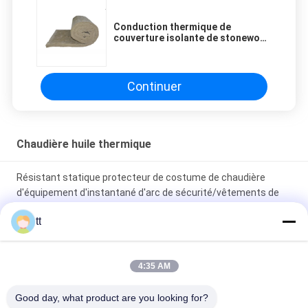
Conduction thermique de
couverture isolante de stonewool
d'absorption saine basse
Continuer
Chaudière huile thermique
Résistant statique protecteur de costume de chaudière
d'équipement d'instantané d'arc de sécurité/vêtements de
travail/combinaison
tt
Api 5L/api 5CT jaunissent le tuyau d'acier de mousse
d'isolation pour le pétrole ou le gazoduc
4:35 AM
350kW gaz ont tiré chaudière huile thermique horizontal,
Good day, what product are you looking for?
système de chauffage