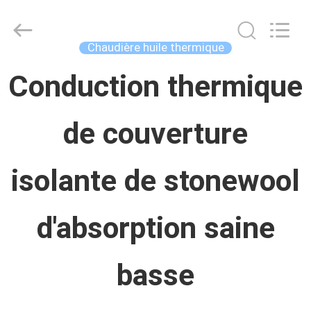
Concrete
Autoclave
Online
Market.
Chaudière huile thermique
All
Rights
MAISON
Conduction thermique
Reserved.
Developed
by
ECER
de couverture
PRODUITS
isolante de stonewool
AU
SUJET
d'absorption saine
DE
basse
NOUS