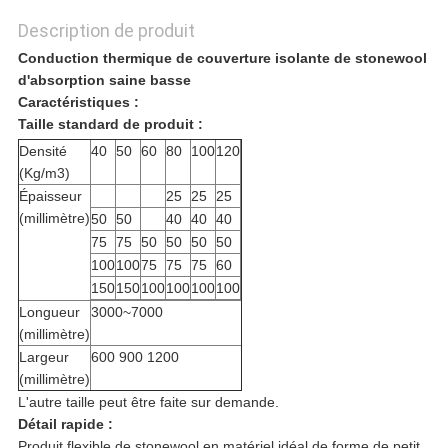
CONFIDENTIALITÉ
Description de produit
Conduction thermique de couverture isolante de stonewool
d'absorption saine basse
Caractéristiques :
Taille standard de produit :
Densité
40
50
60
80
100
120
(Kg/m3)
Épaisseur
25
25
25
(millimètre)
50
50
40
40
40
75
75
50
50
50
50
100
100
75
75
75
60
150
150
100
100
100
100
Longueur
3000~7000
(millimètre)
Largeur
600 900 1200
(millimètre)
L'autre taille peut être faite sur demande.
Détail rapide :
Produit flexible de stonewool en matériel idéal de forme de petit