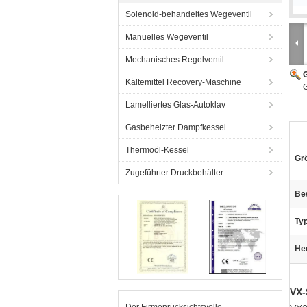
Solenoid-behandeltes Wegeventil
Manuelles Wegeventil
Mechanisches Regelventil
G
Kältemittel Recovery-Maschine
G
Lamelliertes Glas-Autoklav
Gasbeheizter Dampfkessel
Thermoöl-Kessel
Gr
Zugeführter Druckbehälter
Be
Typ
He
VX-