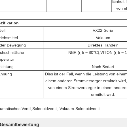
Einheit 
von e
zifikation
ell
VX22-Serie
riebsmittel
Vakuum
 der Bewegung
Direktes Handeln
chschnittliche
NBR ((-5 ~ 80°C),VITON ((-5 ~ 
peratur
richtung
Nach Bedarf
annung
Dies ist der Fall, wenn die Leistung von eine
einem anderen Stromversorger ermittelt wird
von einem Stromversorger in einem andere
ermittelt wird.
umatisches Ventil,Solenoidventil, Vakuum-Solenoidventil
Gesamtbewertung