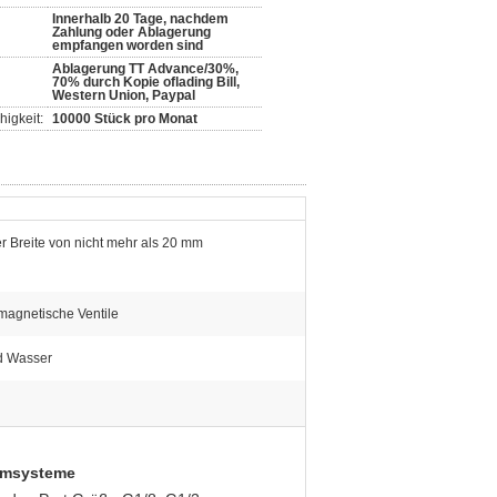
Innerhalb 20 Tage, nachdem
Zahlung oder Ablagerung
empfangen worden sind
Ablagerung TT Advance/30%,
70% durch Kopie oflading Bill,
Western Union, Paypal
igkeit:
10000 Stück pro Monat
er Breite von nicht mehr als 20 mm
magnetische Ventile
nd Wasser
uumsysteme