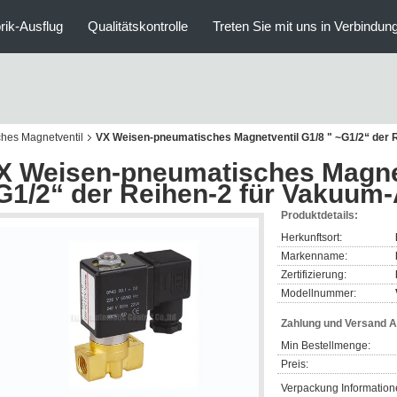
rik-Ausflug
Qualitätskontrolle
Treten Sie mit uns in Verbindun
ches Magnetventil
VX Weisen-pneumatisches Magnetventil G1/8 " ~G1/2“ der 
X Weisen-pneumatisches Magnet
G1/2“ der Reihen-2 für Vakuum
Produktdetails:
Herkunftsort:
Markenname:
Zertifizierung:
Modellnummer:
Zahlung und Versand 
Min Bestellmenge:
Preis:
Verpackung Information