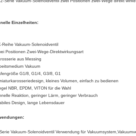
2-Serie Vakuum-Solenoidventil zwei Positionen zwei-Wege direkt wir
nelle Einzelheiten:
X-Reihe Vakuum-Solenoidventil
wei Positionen Zwei-Wege-Direktwirkungsart
arosserie aus Messing
rbeitsmedium Vakuum
afengröße G1/8, G1/4, G3/8, G1
iniaturkarosseriedesign, kleines Volumen, einfach zu bedienen
iegel NBR, EPDM, VITON für die Wahl
hnelle Reaktion, geringer Lärm, geringer Verbrauch
tabiles Design, lange Lebensdauer
wendungen:
Serie Vakuum-Solenoidventil Verwendung für Vakuumsystem,Vakuumve