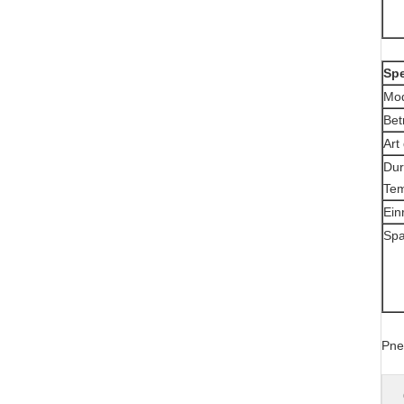
Spe
Mod
Bet
Art
Dur
Tem
Ein
Sp
Pne