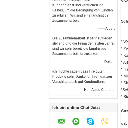
Der Firmenrücksichtsvolle
VX2
Kundendienst und versuchen ihr
Bestes, um die Bedingung von Kunden
zu erfüllen. Wir sind eine langfristige
Zusammenarbeit.
Sch
—— Albert
Die Zusammenarbeit ist sehr zufrieden
* V
stellend und die Firma der letzten Jahre,
* Z
sind wir sehr bereit, die langfristige
Zusammenarbeit fortzusetzen.
* K
—— Dekan
* A
* H
Ich möchte sagen dass Ihre guten
* M
Produkte sehr. Danke für Ihren ganzen
Vorschlag, auch gut Kundendienst.
* S
*Sc
—— Herr Abílio Cipriano
* S
Ich bin online Chat Jetzt
An
VX-