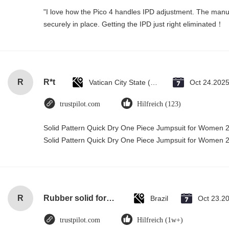
"I love how the Pico 4 handles IPD adjustment. The manual 
securely in place. Getting the IPD just right eliminated！
R
R*t
Vatican City State (Holy See)
Oct 24.202
trustpilot.com
Hilfreich (123)
Solid Pattern Quick Dry One Piece Jumpsuit for Women
Solid Pattern Quick Dry One Piece Jumpsuit for Women
R
Rubber solid forklift tires For material handling forklift
Brazil
Oct 23.2
trustpilot.com
Hilfreich (1w+)