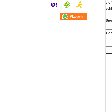
die
sch
Spe
Bes