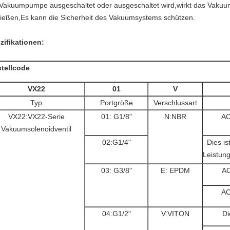
 Vakuumpumpe ausgeschaltet oder ausgeschaltet wird,wirkt das Vakuu
ließen,Es kann die Sicherheit des Vakuumsystems schützen.
zifikationen:
tellcode
VX22
01
V
Typ
Portgröße
Verschlussart
VX22:VX22-Serie
01: G1/8"
N:NBR
AC
Vakuumsolenoidventil
02:G1/4"
Dies is
Leistun
03: G3/8"
E: EPDM
AC
AC
04:G1/2"
V:VITON
Di