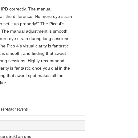
he IPD correctly. The manual
ll the difference. No more eye strain
 set it up properly!""The Pico 4's
tly. The manual adjustment is smooth,
more eye strain during long sessions.
 Pico 4's visual clarity is fantastic
 is smooth, and finding that sweet
g long sessions. Highly recommend
arity is fantastic once you dial in the
ing that sweet spot makes all the
ly r
ser-Magnetventil
ge direkt an uns