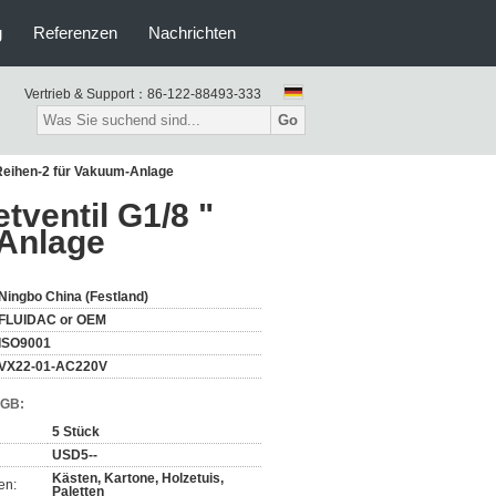
g
Referenzen
Nachrichten
Vertrieb & Support：
86-122-88493-333
Go
Reihen-2 für Vakuum-Anlage
ventil G1/8 "
-Anlage
Ningbo China (Festland)
FLUIDAC or OEM
ISO9001
VX22-01-AC220V
AGB:
5 Stück
USD5--
Kästen, Kartone, Holzetuis,
en:
Paletten