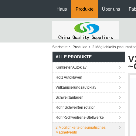
Haus
Produkte
Über uns
Fab
Startseite
Produkte
2 Möglichkeits-pneumatis
V
ALLE PRODUKTE
~
Konkreter Autoklav
Holz Autoklaven
Vulkanisierungsautoklav
Schweißanlagen
Rohr Schweißen rotator
Rohr-Schweißens-Stellwerke
2 Möglichkeits-pneumatisches
Magnetventil