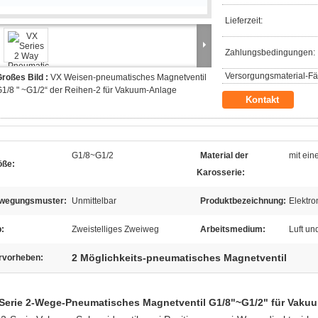
Lieferzeit:
Zahlungsbedingungen:
Versorgungsmaterial-Fäh
roßes Bild :
VX Weisen-pneumatisches Magnetventil
1/8 " ~G1/2“ der Reihen-2 für Vakuum-Anlage
Kontakt
G1/8~G1/2
Material der
mit ein
öße:
Karosserie:
wegungsmuster:
Unmittelbar
Produktbezeichnung:
Elektro
:
Zweistelliges Zweiweg
Arbeitsmedium:
Luft u
2 Möglichkeits-pneumatisches Magnetventil
rvorheben:
Serie 2-Wege-Pneumatisches Magnetventil G1/8"~G1/2" für Vak