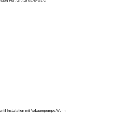
kenden Port Größe G1/8~G1/2
ntil Installation mit Vakuumpumpe,Wenn