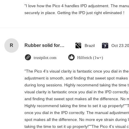
"I love how the Pico 4 handles IPD adjustment. The manual 
securely in place. Getting the IPD just right eliminated！
R
Rubber solid forklift tires For material handling forklift
Brazil
Oct 23.2
trustpilot.com
Hilfreich (1w+)
"The Pico 4's visual clarity is fantastic once you dial in t
adjustment is smooth, and finding that sweet spot makes a
during long sessions. Highly recommend taking the time to
visual clarity is fantastic once you dial in the IPD correc
and finding that sweet spot makes all the difference. No 
Highly recommend taking the time to set it up properly!""The
once you dial in the IPD correctly. The manual adjustment
spot makes all the difference. No more eye strain durin
taking the time to set it up properly!""The Pico 4's visual cl