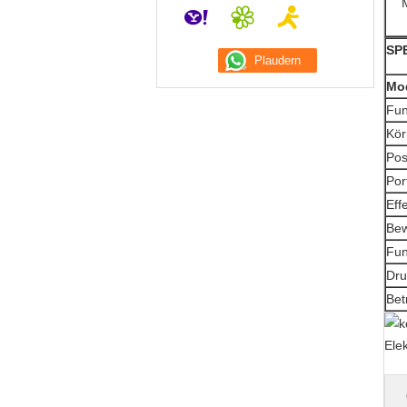
SP
Mod
Fun
Kör
Pos
Por
Eff
Be
Fun
Dru
Bet
Ele