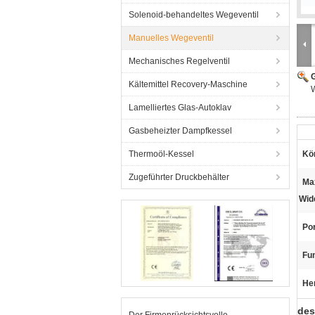
Solenoid-behandeltes Wegeventil
Manuelles Wegeventil
Mechanisches Regelventil
G
Kältemittel Recovery-Maschine
W
Lamelliertes Glas-Autoklav
Gasbeheizter Dampfkessel
Thermoöl-Kessel
Kör
Zugeführter Druckbehälter
Ma
Wid
Po
Fu
He
des