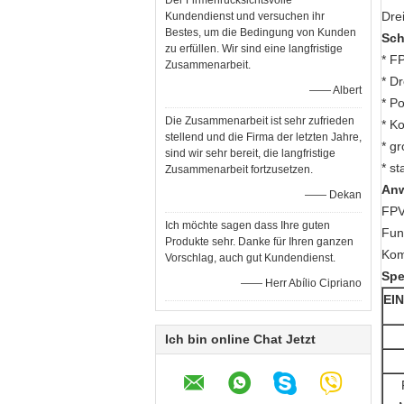
Der Firmenrücksichtsvolle
Dre
Kundendienst und versuchen ihr
Bestes, um die Bedingung von Kunden
Sch
zu erfüllen. Wir sind eine langfristige
* F
Zusammenarbeit.
* D
—— Albert
* P
Die Zusammenarbeit ist sehr zufrieden
* K
stellend und die Firma der letzten Jahre,
* g
sind wir sehr bereit, die langfristige
* s
Zusammenarbeit fortzusetzen.
An
—— Dekan
FPV
Ich möchte sagen dass Ihre guten
Fun
Produkte sehr. Danke für Ihren ganzen
Kom
Vorschlag, auch gut Kundendienst.
Spe
—— Herr Abílio Cipriano
EI
Ich bin online Chat Jetzt