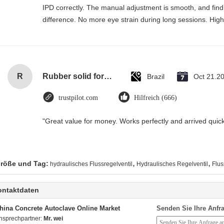
IPD correctly. The manual adjustment is smooth, and find
difference. No more eye strain during long sessions. High
R
Rubber solid forklift tires For material handling forklift
Brazil
Oct 21.2
trustpilot.com
Hilfreich (666)
"Great value for money. Works perfectly and arrived quickly
,
,
röße und Tag:
hydraulisches Flussregelventil
Hydraulisches Regelventil
Flus
ontaktdaten
hina Concrete Autoclave Online Market
Senden Sie Ihre Anfra
nsprechpartner:
Mr. wei