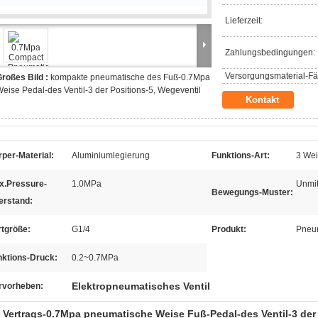
Lieferzeit:
Zahlungsbedingungen:
Versorgungsmaterial-Fäh
roßes Bild :
kompakte pneumatische des Fuß-0.7Mpa
eise Pedal-des Ventil-3 der Positions-5, Wegeventil
Kontakt
per-Material:
Aluminiumlegierung
Funktions-Art:
3 Wei
x.Pressure-
1.0MPa
Unmit
Bewegungs-Muster:
erstand:
rtgröße:
G1/4
Produkt:
Pneum
nktions-Druck:
0.2~0.7MPa
Elektropneumatisches Ventil
rvorheben:
 Vertrags-0.7Mpa pneumatische Weise Fuß-Pedal-des Ventil-3 der 