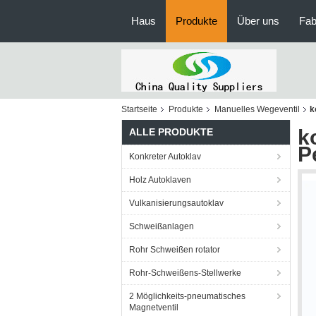
Haus
Produkte
Über uns
Fab
Startseite
Produkte
Manuelles Wegeventil
k
k
ALLE PRODUKTE
P
Konkreter Autoklav
Holz Autoklaven
Vulkanisierungsautoklav
Schweißanlagen
Rohr Schweißen rotator
Rohr-Schweißens-Stellwerke
2 Möglichkeits-pneumatisches
Magnetventil