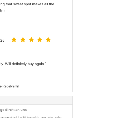
ing that sweet spot makes all the
ly r
025
. Will definitely buy again."
s-Regelventil
ge direkt an uns