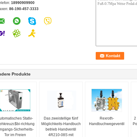
elefon:
18990909900
axen:
86-190-457-3333
ndere Produkte
utomatisches Stativ-
Das zweistellige fünf
Rexroth-
2
ehkreuzc$bi-richtung
Möglichkeits-Handbuch
Handbuchwegeventil
Po
ingangs-Sicherheits-
betrieb Handventil
Tor im Freien
4R210-08S mit