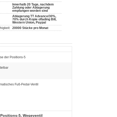
Innerhalb 20 Tage, nachdem
Zahlung oder Ablagerung
empfangen worden sind
Ablagerung TT Advance/30%,
70% durch Kopie oflading Bill,
Western Union, Paypal
igkeit:
20000 Stücke pro Monat
se der Positions-5
telbar
atisches Fuß-Pedal-Ventil
Positions-5, Wegeventil