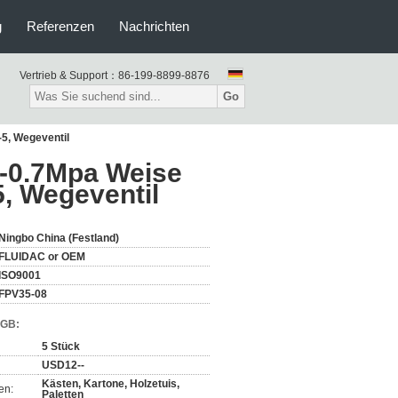
g
Referenzen
Nachrichten
Vertrieb & Support：
86-199-8899-8876
Go
5, Wegeventil
-0.7Mpa Weise
5, Wegeventil
Ningbo China (Festland)
FLUIDAC or OEM
ISO9001
FPV35-08
AGB:
5 Stück
USD12--
Kästen, Kartone, Holzetuis,
en:
Paletten