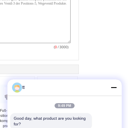
(
0
/ 3000)
tt
9:49 PM
 Fuß-Pedal-Ventil der
Soem-Casting-Öl-
sitions-5 der Weisen-
Medien-hydraulisches
Good day, what product are you looking 
kompaktes SFV für
Wegeventil mit hartes
for?
pneumatisches
Chrom überzogener