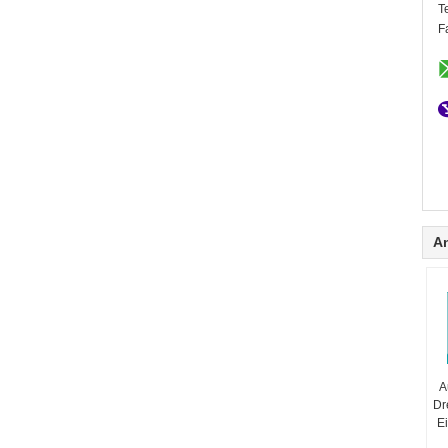
T
F
A
A
Dr
E