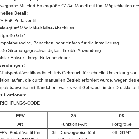
iwegnahe Mittelart Hafengröße G1/4e Modell mit fünf Möglichkeiten d
nelles Detail:
PV-Fuß-Pedalventil
reiwegfünf Möglichkeit Mitte-Abschluss
ortgröße G1/4
ompaktbauweise, Bändchen, sehr einfach für die Installierung
roße Strömungsgeschwindigkeit, flexible Anwendung
tabiler Entwurf, lange Nutzungsdauer
wendungen:
-Fußpedal-Ventilhandbuch ließ Gebrauch für schnelle Umlenkung von ü
ktion laufen, die durch manuellen Betrieb erfordert wurde, wegen des e
paktbauweise mit Bändchen, war es weit Gebrauch in der Druckluftan
zifikationen:
NRICHTUNGS-CODE
FPV
35
08
Art
Funktions-Art
Portgröße
FPV: Pedal-Ventil fünf
35: Dreiwegweise fünf
08: G1/4“