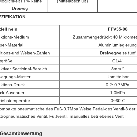
Möglichkeit FPV-Reihe
(Mittelabschluß)
Dreiweg
EZIFIKATION
ell nein
FPV35-08
ktions-Medium
Zusammengedrückt 40 Mikrometer 
per-Material
Aluminiumlegierung
itions-und Weisen-Zahlen
Dreiwegweise fünf
tgröße
G1/4“
ektiver Sectioinal-Bereich
8mm ²
wegungs-Muster
Unmittelbar
ktions-Druck
0.2~0.7MPa
ck-Ausdauer
1.0MPa
riebstemperatur
0~60℃
ktropneumatisches Ventil, Fußventil, manuelles betriebenes Ventil
Gesamtbewertung