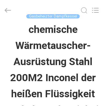
Concrete
Autoclave
Online
Market.
Gasbeheizter Dampfkessel
All
Rights
HAUS
Reserved.
chemische
Developed
by
ECER
Wärmetauscher-
PRODUKTE
Ausrüstung Stahl
ÜBER
UNS
200M2 Inconel der
FABRIK-
heißen Flüssigkeit
AUSFLUG