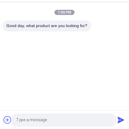
10 Tonnen-hölzerner Gasdampfkessel/elektrischer
7:08 PM
Dampfkessel für Sterilisation
Good day, what product are you looking for?
Horizontaler tube- d'eauDampfkessel des Öl-(Gas)
Beliebte Kategorien
Alle
Konkreter Autoklav
Holz Autoklaven
Vulkanisierungsautoklav
Schweißanlagen
Rohr Schweißen 
Rohr-Schweißens-
Rotator
Stellwerke
2 Möglichkeits-
Solenoid-
Fordern Sie ein Angebot
Pneumatisches 
Behandeltes 