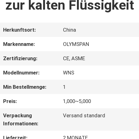
zur kalten Flüssigkeit
QUALITÄTSKONTROLLE
Herkunftsort:
China
TRETEN
Markenname:
OLYMSPAN
SIE
Zertifizierung:
CE, ASME
MIT
Modellnummer:
WNS
UNS
Min Bestellmenge:
1
IN
Preis:
1,000~5,000
VERBINDUNG
Verpackung
Versand standard
Informationen:
NACHRICHTEN
Lieferzeit:
2 MONATE