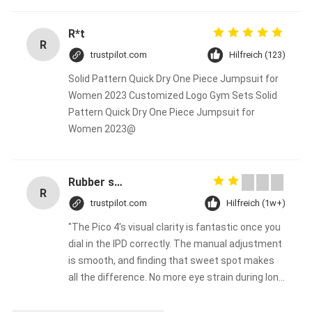
R*t
R
trustpilot.com
Hilfreich (123)
Solid Pattern Quick Dry One Piece Jumpsuit for
Women 2023 Customized Logo Gym Sets Solid
Pattern Quick Dry One Piece Jumpsuit for
Women 2023@
Rubber solid forklift tires For material handling forklift
R
trustpilot.com
Hilfreich (1w+)
"The Pico 4's visual clarity is fantastic once you
dial in the IPD correctly. The manual adjustment
is smooth, and finding that sweet spot makes
all the difference. No more eye strain during long
sessions. Highly recommend taking the time to
set it up properly!""The Pico 4's visual clarity is