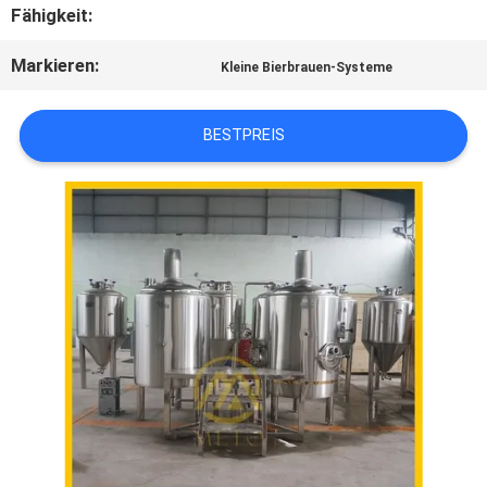
Fähigkeit:
FORDERN
Markieren:
Kleine Bierbrauen-Systeme
SIE EIN
BESTPREIS
ZITAT
SITEMAP
DATENSCHUTZERKLÄRUNG