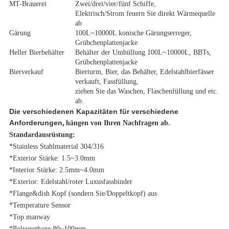
MT-Brauerei
Zwei/drei/vier/fünf Schiffe,
Elektrisch/Strom feuern Sie direkt Wärmequelle
ab
Gärung
100L~10000L konische Gärungserreger,
Grübchenplattenjacke
Heller Bierbehälter
Behälter der Umhüllung 100L~10000L, BBTs,
Grübchenplattenjacke
Bierverkauf
Bierturm, Bier, das Behälter, Edelstahlbierfässer
verkauft, Fassfüllung,
ziehen Sie das Waschen, Flaschenfüllung und etc.
ab.
Die verschiedenen Kapazitäten für verschiedene
Anforderungen
,
hängen von Ihren Nachfragen ab.
Standardausrüstung:
*Stainless Stahlmaterial 304/316
*Exterior Stärke: 1.5~3.0mm
*Interior Stärke: 2.5mm~4.0mm
*Exterior: Edelstahl/roter Luxusfassbinder
*Flange&dish Kopf (sondern Sie/Doppeltkopf) aus
*Temperature Sensor
*Top manway
*Polyurethane 80~100mm