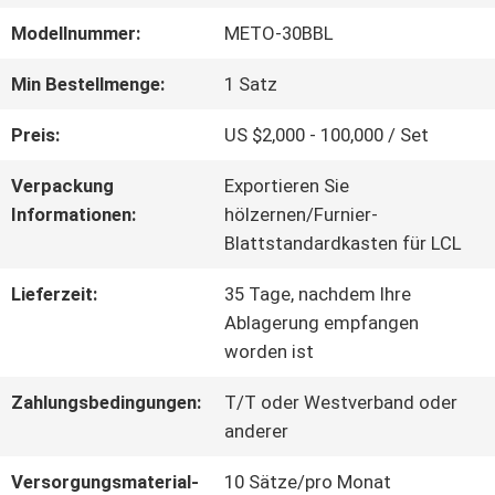
Modellnummer:
METO-30BBL
QUALITÄTSKONTROLLE
Min Bestellmenge:
1 Satz
TRETEN
Preis:
US $2,000 - 100,000 / Set
SIE
Verpackung
Exportieren Sie
Informationen:
hölzernen/Furnier-
MIT
Blattstandardkasten für LCL
UNS
Lieferzeit:
35 Tage, nachdem Ihre
Ablagerung empfangen
IN
worden ist
VERBINDUNG
Zahlungsbedingungen:
T/T oder Westverband oder
anderer
NACHRICHTEN
Versorgungsmaterial-
10 Sätze/pro Monat