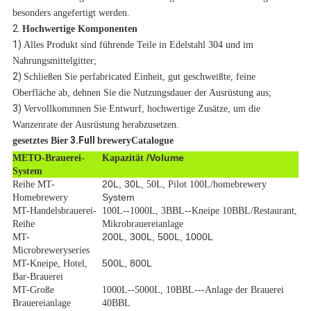
besonders angefertigt werden.
2.
Hochwertige Komponenten
1)
Alles Produkt sind führende Teile in Edelstahl 304 und im
Nahrungsmittelgitter;
2)
Schließen Sie perfabricated Einheit, gut geschweißte, feine
Oberfläche ab, dehnen Sie die Nutzungsdauer der Ausrüstung aus;
3)
Vervollkommnen Sie Entwurf, hochwertige Zusätze, um die
Wanzenrate der Ausrüstung herabzusetzen.
3.Full
gesetztes Bier
breweryCatalogue
/Volume
METO-Brauerei-
Kapazität
System
20L, 30L,
Reihe MT-
50L, Pilot 100L/homebrewery
System
Homebrewery
MT-Handelsbrauerei-
100L--1000L, 3BBL--Kneipe 10BBL/Restaurant,
Reihe
Mikrobrauereianlage
200L, 300L, 500L, 1000L
MT-
Microbreweryseries
500L, 800L
MT-Kneipe, Hotel,
Bar-Brauerei
MT-Große
1000L--5000L, 10BBL---Anlage der Brauerei
Brauereianlage
40BBL