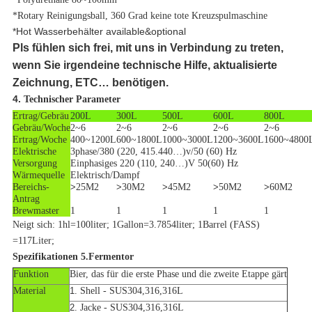
*Rotary Reinigungsball, 360 Grad keine tote Kreuzspulmaschine
*Hot Wasserbehälter available&optional
Pls fühlen sich frei, mit uns in Verbindung zu treten,
wenn Sie irgendeine technische Hilfe, aktualisierte
Zeichnung, ETC… benötigen.
4.
Technischer Parameter
Ertrag/Gebräu
200L
300L
500L
600L
800L
Gebräu/Woche
2~6
2~6
2~6
2~6
2~6
Ertrag/Woche
400~1200L
600~1800L
1000~3000L
1200~3600L
1600~4800
Elektrische
3phase/380 (220, 415.440…)v/50 (60) Hz
Versorgung
Einphasiges 220 (110, 240…)V 50(60) Hz
Wärmequelle
Elektrisch/Dampf
Bereichs-
>
25M2
>
30M2
>
45M2
>
50M2
>
60M2
Antrag
Brewmaster
1
1
1
1
1
Neigt sich: 1hl=100liter; 1Gallon=3.7854liter; 1Barrel (FASS)
=117Liter;
Spezifikationen 5.Fermentor
Funktion
Bier, das für die erste Phase und die zweite Etappe gärt
Material
1.
Shell - SUS304,316,316L
2.
Jacke - SUS304,316,316L