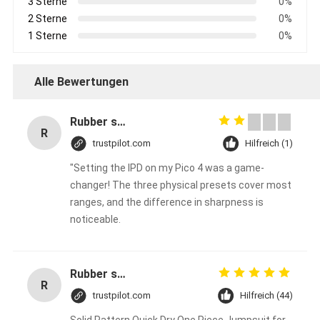
3 Sterne
0%
2 Sterne
0%
1 Sterne
0%
Alle Bewertungen
Rubber solid forklift tires For material handling forklift
R
trustpilot.com
Hilfreich (1)
"Setting the IPD on my Pico 4 was a game-
changer! The three physical presets cover most
ranges, and the difference in sharpness is
noticeable.
Rubber solid forklift tires For material handling forklift
R
trustpilot.com
Hilfreich (44)