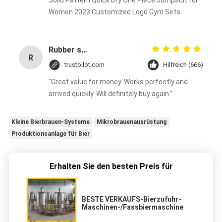
Solid Pattern Quick Dry One Piece Jumpsuit for
Women 2023 Customized Logo Gym Sets
Rubber solid forklift tires For material handling forklift
R
trustpilot.com
Hilfreich (666)
"Great value for money. Works perfectly and
arrived quickly. Will definitely buy again."
Kleine Bierbrauen-Systeme
Mikrobrauenausrüstung
Produktionsanlage für Bier
Erhalten Sie den besten Preis für
BESTE VERKAUFS-Bierzufuhr-
Maschinen-/Fassbiermaschine