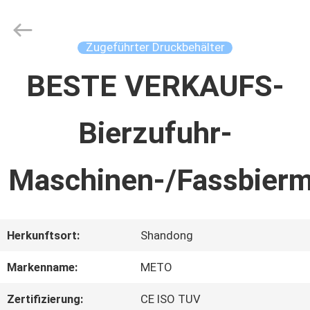
Concrete
Autoclave
Online
Market.
Zugeführter Druckbehälter
All
Rights
HAUS
Reserved.
BESTE VERKAUFS-
Developed
by
ECER
Bierzufuhr-
PRODUKTE
Maschinen-/Fassbier
ÜBER
UNS
Herkunftsort:
Shandong
FABRIK-
Markenname:
METO
AUSFLUG
Zertifizierung:
CE ISO TUV