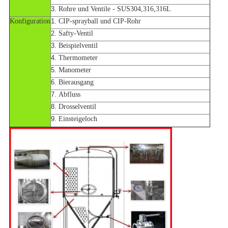
3.
Rohre und Ventile - SUS304,316,316L
Konfiguration
1.
CIP-sprayball und CIP-Rohr
2.
Safty-Ventil
3.
Beispielventil
4.
Thermometer
5.
Manometer
6.
Bierausgang
7.
Abfluss
8.
Drosselventil
9.
Einsteigeloch