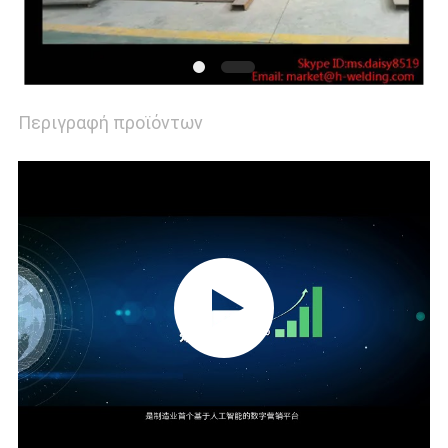
ΖΗΤΉΣΤΕ
ΈΝΑ
Περιγραφή προϊόντων
ΑΠΌΣΠΑΣΜΑ
SITEMAP
ΠΟΛΙΤΙΚΉ
ΑΠΟΡΡΉΤΟΥ