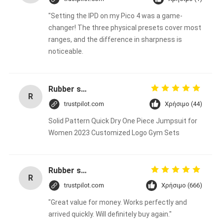
"Setting the IPD on my Pico 4 was a game-
changer! The three physical presets cover most
ranges, and the difference in sharpness is
noticeable.
Rubber solid forklift tires For material handling forklift
R
trustpilot.com
Χρήσιμο (44)
Solid Pattern Quick Dry One Piece Jumpsuit for
Women 2023 Customized Logo Gym Sets
Rubber solid forklift tires For material handling forklift
R
trustpilot.com
Χρήσιμο (666)
"Great value for money. Works perfectly and
arrived quickly. Will definitely buy again."