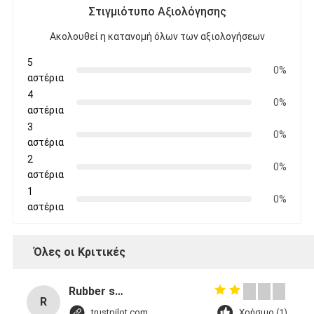
Στιγμιότυπο Αξιολόγησης
Ακολουθεί η κατανομή όλων των αξιολογήσεων
5
0%
αστέρια
4
0%
αστέρια
3
0%
αστέρια
2
0%
αστέρια
1
0%
αστέρια
Όλες οι Κριτικές
Rubber solid forklift tires For material handling forklift
R
trustpilot.com
Χρήσιμο (1)