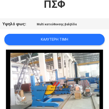
ΠΣΦ
ΠΟΙΟΤΙΚΌΣ
ΈΛΕΓΧΟΣ
Υψηλό φως:
Multi κατεύθυνσης βαλβίδα
ΚΑΛΎΤΕΡΗ ΤΙΜΉ
ΜΑΣ
ΕΛΆΤΕ
ΣΕ
ΕΠΑΦΉ
ΜΕ
ΕΙΔΉΣΕΙΣ