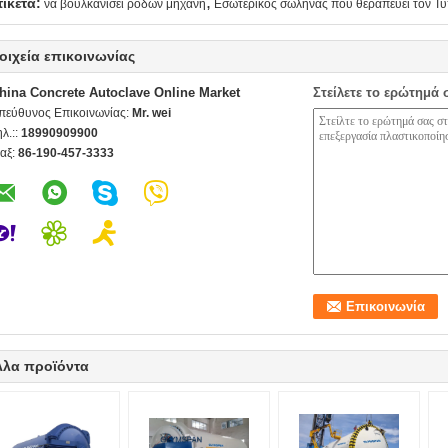
,
τικέτα:
να βουλκανίσει ροδών μηχανή
Εσωτερικός σωλήνας που θεραπεύει τον Τ
οιχεία επικοινωνίας
hina Concrete Autoclave Online Market
Στείλετε το ερώτημά 
πεύθυνος Επικοινωνίας:
Mr. wei
ηλ.::
18990909900
αξ:
86-190-457-3333
λλα προϊόντα