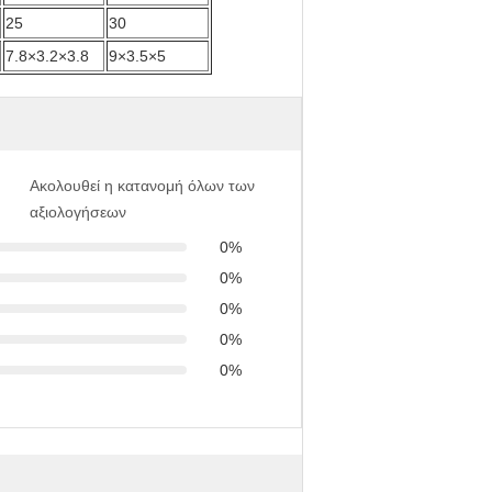
25
30
7.8×3.2×3.8
9×3.5×5
Ακολουθεί η κατανομή όλων των
αξιολογήσεων
0%
0%
0%
0%
0%