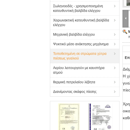
Σωληνοειδές - χρησιμοποιημένη
κατευθυντική βαλβίδα ελέγχου
Χειρωνακτική κατευθυντική βαλβίδα
ελέγχου
Μηχανική βαλβίδα ελέγχου
π
Ψυκτικό μέσο ανάκτησης μηχάνημα
Τοποθετημένη σε στρώματα χύτρα
Επ
πιέσεως γυαλιού
Αερίου λειτουργούν με καυστήρα
Διά
ατμού
Η χ
θερμική πετρελαίου λέβητα
γυα
πίε
Διανέμοντας σκάφος πίεσης
Χρη
οικ
καθ