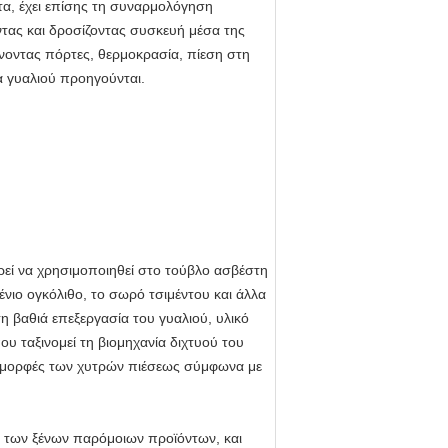
τα, έχει επίσης τη συναρμολόγηση
ντας και δροσίζοντας συσκευή μέσα της
είνοντας πόρτες, θερμοκρασία, πίεση στη
α γυαλιού προηγούνται.
ρεί να χρησιμοποιηθεί στο τούβλο ασβέστη
ένιο ογκόλιθο, το σωρό τσιμέντου και άλλα
η βαθιά επεξεργασία του γυαλιού, υλικό
ου ταξινομεί τη βιομηχανία διχτυού του
ς μορφές των χυτρών πιέσεως σύμφωνα με
 των ξένων παρόμοιων προϊόντων, και