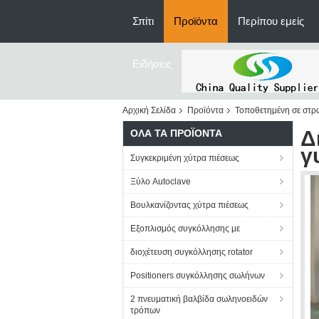
Σπίτι
Προϊόντα
Περίπου εμείς
Ειδήσεις
Αρχική Σελίδα
Προϊόντα
Τοποθετημένη σε στρ
Δ
ΌΛΑ ΤΑ ΠΡΟΪΌΝΤΑ
γ
Συγκεκριμένη χύτρα πιέσεως
Ξύλο Autoclave
Βουλκανίζοντας χύτρα πιέσεως
Εξοπλισμός συγκόλλησης με
διοχέτευση συγκόλλησης rotator
Positioners συγκόλλησης σωλήνων
2 πνευματική βαλβίδα σωληνοειδών
τρόπων