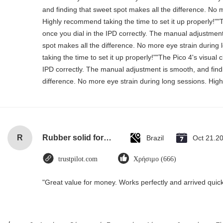
and finding that sweet spot makes all the difference. No 
Highly recommend taking the time to set it up properly!""The
once you dial in the IPD correctly. The manual adjustment
spot makes all the difference. No more eye strain durin
taking the time to set it up properly!""The Pico 4's visual cl
IPD correctly. The manual adjustment is smooth, and find
difference. No more eye strain during long sessions. High
R
Rubber solid forklift tires For material handling forklift
Brazil
Oct 21.2
trustpilot.com
Χρήσιμο (666)
"Great value for money. Works perfectly and arrived quickly