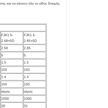
ης και να κάνουν όλο το είδος δοκιμής
FJK1.5-
FJK1.5-
2.68×5D
2.85×5D
2.68
2.85
5
5
1.5
1.5
150
150
1.4
1.4
150
150
αέρας
αέρας
1000
1000
28
31