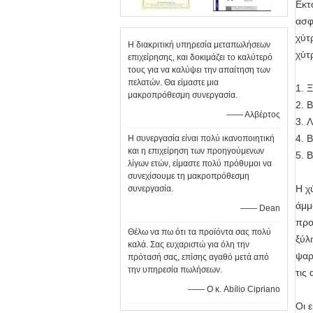
Εκτ
ασφ
χύτ
Η διακριτική υπηρεσία μεταπωλήσεων
χύτ
επιχείρησης, και δοκιμάζει το καλύτερό
τους για να καλύψει την απαίτηση των
πελατών. Θα είμαστε μια
1. 
μακροπρόθεσμη συνεργασία.
2. 
—— Αλβέρτος
3. 
4. 
Η συνεργασία είναι πολύ ικανοποιητική
και η επιχείρηση των προηγούμενων
5. 
λίγων ετών, είμαστε πολύ πρόθυμοι να
συνεχίσουμε τη μακροπρόθεσμη
Η χ
συνεργασία.
άμμ
—— Dean
προ
Θέλω να πω ότι τα προϊόντα σας πολύ
ξύλ
καλά. Σας ευχαριστώ για όλη την
ψαρ
πρότασή σας, επίσης αγαθό μετά από
την υπηρεσία πωλήσεων.
τις
—— Ο κ. Abílio Cipriano
Οι 