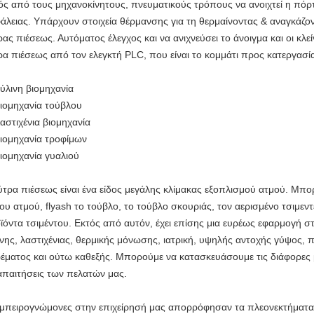
ός από τους μηχανοκίνητους, πνευματικούς τρόπους να ανοιχτεί η πόρ
άλειας. Υπάρχουν στοιχεία θέρμανσης για τη θερμαίνοντας & αναγκάζο
ρας πιέσεως. Αυτόματος έλεγχος και να ανιχνεύσει το άνοιγμα και οι κλ
ρα πιέσεως από τον ελεγκτή PLC, που είναι το κομμάτι προς κατεργασί
Ξύλινη βιομηχανία
Βιομηχανία τούβλου
Λαστιχένια βιομηχανία
Βιομηχανία τροφίμων
Βιομηχανία γυαλιού
ύτρα πιέσεως είναι ένα είδος μεγάλης κλίμακας εξοπλισμού ατμού. Μπο
ου ατμού, flyash το τούβλο, το τούβλο σκουριάς, τον αερισμένο τσιμεντ
ϊόντα τσιμέντου. Εκτός από αυτόν, έχει επίσης μια ευρέως εφαρμογή στ
ινης, λαστιχένιας, θερμικής μόνωσης, ιατρική, υψηλής αντοχής γύψος, π
έματος και ούτω καθεξής. Μπορούμε να κατασκευάσουμε τις διάφορε
 απαιτήσεις των πελατών μας.
εμπειρογνώμονες στην επιχείρησή μας απορρόφησαν τα πλεονεκτήματα