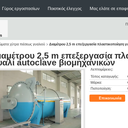
Γύρος εργοστασίων
Ποιοτικός έλεγχος
Μας ελάτε σε επαφ
Π
ώματα χύτρα πιέσεως γυαλιού
Διαμέτρου 2,5 m επεξεργασία πλαστικοποίηση γ
ιαμέτρου 2,5 m επεξεργασία π
υαλί autoclave βιομηχανικών
Λεπτομέρειες:
Τόπος καταγωγής:
Μάρκα:
Πιστοποίηση:
Επικοινωνία