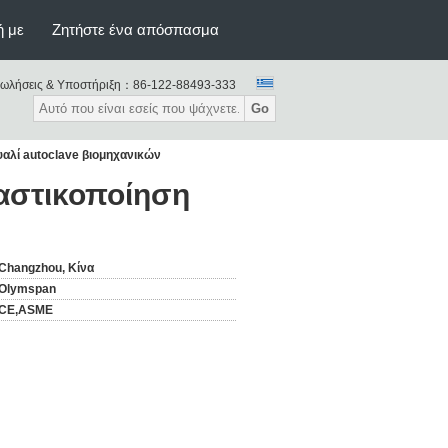
ή με
Ζητήστε ένα απόσπασμα
ωλήσεις & Υποστήριξη：
86-122-88493-333
Go
υαλί autoclave βιομηχανικών
λαστικοποίηση
Changzhou, Κίνα
Olymspan
CE,ASME