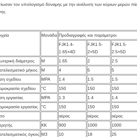
τίωσαν τον υπολογισμό δύναμης με την ανάλυση των κύριων μερών πίεσ
σης.
ιχεία
Μονάδα
Προδιαγραφές και παράμετροι
FJK1.4-
FJK1.5-
FJK1.5-
1.65×4D
2×5D
2.5×5D
ωτερική διάμετρος
Μ
1.65
2
2.5
οτελεσματικό μήκος
Μ
4
5
5
εση σχεδίου
MPA
1.4
1.5
1.5
ρμοκρασία σχεδίου
°C
150
150
150
εση εργασίας
MPA
1.3
1.4
1.4
ρμοκρασία εργασίας
°C
150
150
150
σο
αέρας
αέρας
αέρας
τρητής
ΚΚ
900
1000
1000
οτελεσματικός όγκος
Μ3
10
18
25