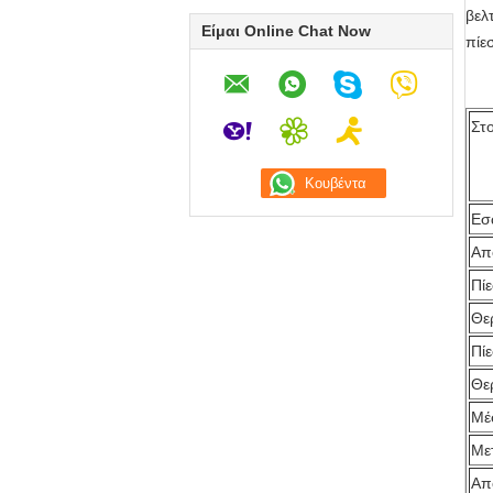
βελ
Είμαι Online Chat Now
πίε
Στο
Εσ
Απ
Πί
Θε
Πί
Θε
Μέ
Με
Απ