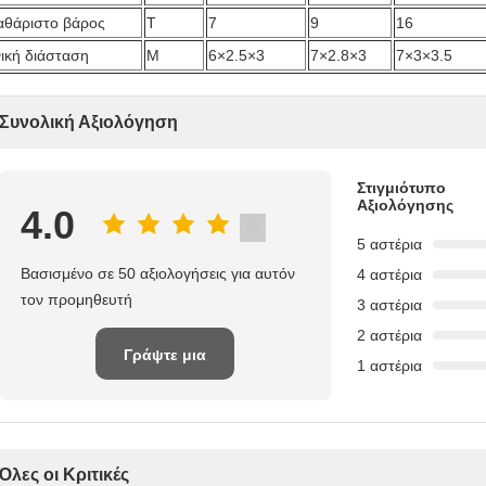
αθάριστο βάρος
Τ
7
9
16
νική διάσταση
Μ
6×2.5×3
7×2.8×3
7×3×3.5
Συνολική Αξιολόγηση
Στιγμιότυπο
Αξιολόγησης
4.0
5 αστέρια
Βασισμένο σε 50 αξιολογήσεις για αυτόν
4 αστέρια
τον προμηθευτή
3 αστέρια
2 αστέρια
Γράψτε μια
1 αστέρια
κριτική
Όλες οι Κριτικές