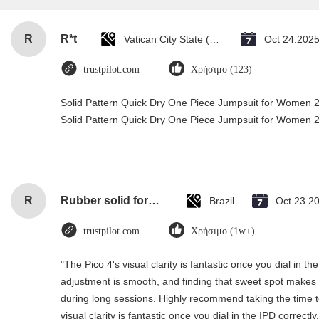
R
R*t
Vatican City State (Holy See)
Oct 24.202
trustpilot.com
Χρήσιμο (123)
Solid Pattern Quick Dry One Piece Jumpsuit for Women
Solid Pattern Quick Dry One Piece Jumpsuit for Women
R
Rubber solid forklift tires For material handling forklift
Brazil
Oct 23.2
trustpilot.com
Χρήσιμο (1w+)
"The Pico 4's visual clarity is fantastic once you dial in t
adjustment is smooth, and finding that sweet spot makes a
during long sessions. Highly recommend taking the time to
visual clarity is fantastic once you dial in the IPD correc