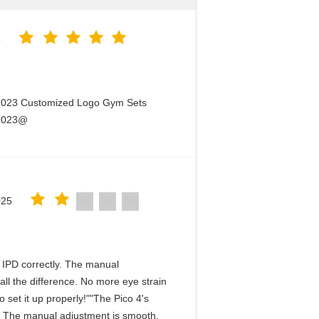
5
 2023 Customized Logo Gym Sets
 2023@
025
he IPD correctly. The manual
ll the difference. No more eye strain
 set it up properly!""The Pico 4's
tly. The manual adjustment is smooth,