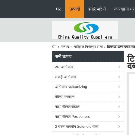
घर
उत्पादों
हमारे बारे में
कारखाना भ्
होम
उत्पाद
यांत्रिक नियंत्रण वाल्व
टिकाऊ उच्च दबाव हा
टि
सभी उत्पाद
द
ठोस आटोक्लेव
लकड़ी आटोक्लेव
आटोक्लेव vulcanizing
वेल्डिंग उपकरण
पाइप वेल्डिंग रोटेटर
पाइप वेल्डिंग Positioners
2 रास्ता वायवीय Solenoid वाल्व