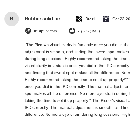
R
Rubber solid forklift tires For material handling forklift
Brazil
Oct 23.2
trustpilot.com
सहायक (1w+)
"The Pico 4's visual clarity is fantastic once you dial in t
adjustment is smooth, and finding that sweet spot makes a
during long sessions. Highly recommend taking the time to
visual clarity is fantastic once you dial in the IPD correc
and finding that sweet spot makes all the difference. No 
Highly recommend taking the time to set it up properly!""The
once you dial in the IPD correctly. The manual adjustment
spot makes all the difference. No more eye strain durin
taking the time to set it up properly!""The Pico 4's visual cl
IPD correctly. The manual adjustment is smooth, and find
difference. No more eye strain during long sessions. High