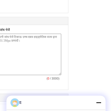
ंच भेजें
(
0
/ 3000)
tt