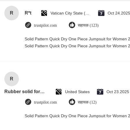
R
R*t
Vatican City State (Holy See)
Oct 24.202
trustpilot.com
सहायक (123)
Solid Pattern Quick Dry One Piece Jumpsuit for Women
Solid Pattern Quick Dry One Piece Jumpsuit for Women
R
Rubber solid forklift tires For material handling forklift
United States
Oct 23.2025
trustpilot.com
सहायक (12)
Solid Pattern Quick Dry One Piece Jumpsuit for Women