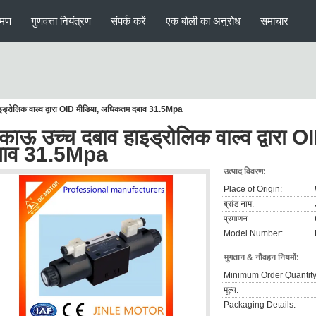
रमण
गुणवत्ता नियंत्रण
संपर्क करें
एक बोली का अनुरोध
समाचार
इड्रोलिक वाल्व द्वारा OID मीडिया, अधिकतम दबाव 31.5Mpa
काऊ उच्च दबाव हाइड्रोलिक वाल्व द्वारा
बाव 31.5Mpa
उत्पाद विवरण:
Place of Origin:
ब्रांड नाम:
प्रमाणन:
Model Number:
भुगतान & नौवहन नियमों:
Minimum Order Quantity
मूल्य:
Packaging Details: