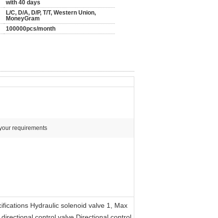
with 40 days
L/C, D/A, D/P, T/T, Western Union,
MoneyGram
100000pcs/month
 your requirements
fications Hydraulic solenoid valve 1, Max
rectional control valve,Directional control