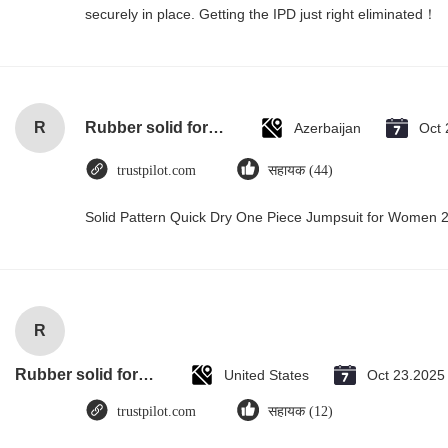
securely in place. Getting the IPD just right eliminated！
R
Rubber solid forklift tires For material handling forklift
Azerbaijan
Oct 
trustpilot.com
सहायक (44)
Solid Pattern Quick Dry One Piece Jumpsuit for Women
R
Rubber solid forklift tires For material handling forklift
United States
Oct 23.2025
trustpilot.com
सहायक (12)