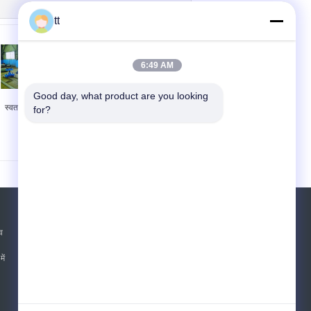
tt
6:49 AM
Good day, what product are you looking 
स्वत: वेल्डिंग उपकरण
220V औद्योगिक वेल्डिंग
for?
उपकरण गर्म हवा बंदूक / टांका
लगाने एसएमडी मिलाप स्टेशन
AOYUE738
एक बोली का अनुरोध
व
भेजना
ें
E-Mail
साइट मैप
|