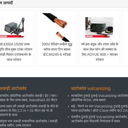
य उत्पादों
BK3300A 150W उच्च
200V वेल्डिंग लचीले शुद्ध
गर्म हवा बंदूक और टांका लोहे के
त्ति लीड मुक्त टांका स्टेशन
कॉपर वायर टिन बकस
साथ सेल फोन की मरम्मत के
सडी मिलाप ट्रांसफार्मर के
IEC60245-6 स्टैंडर्ड
लिए AOYUE 908 + सोल्डर
साथ स्टेशन
स्टेशन
लकड़ी आटोक्लेव
आटोक्लेव vulcanizing
वायवीय औद्योगिक आटोक्लेव लकड़ी / ईंट / रबर /
स्वचालित टुकड़े टुकड़े Vulcanizing आटोक्ले
खाद्य के लिए उच्च दबाव, Industrial1.65 मीटर
औद्योगिक Φ3m, उच्च क्षमता
उच्च दबाव की लकड़ी आटोक्लेव लकड़ी के पौधे के
बड़े - पैमाने पर भाप Vulcanizing टुकड़े टुकड़े म
आकार के लिए 3.2 m × 31 मीटर एक या दो
ग्लास आटोक्लेव / ऑटो Clave मशीन Φ3.2m
दरवाजे के साथ
वायवीय टुकड़े टुकड़े Vulcanizing आटोक्लेव,
संतृप्त भाप लकड़ी रासायनिक आटोक्लेव / लकड़ी
आटोक्लेव द्वारा पीएलसी नियंत्रक में दबाव
ब्लॉक मशीन, उच्च तापमान