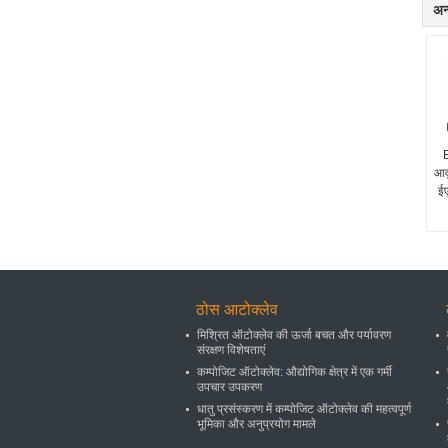
अन्
आवृ
ईए
ठोस आटोक्लेव
मिश्रित ऑटोक्लेव की ऊर्जा बचत और पर्यावरण
संरक्षण विशेषताएं
कम्पोजिट ऑटोक्लेव: औद्योगिक क्षेत्र में एक गर्मी
उपचार उपकरण
धातु प्रसंस्करण में कम्पोजिट ऑटोक्लेव की महत्वपूर्ण
भूमिका और अनुप्रयोग मामले