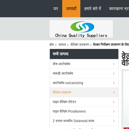
घर
उत्पादों
हमारे बारे में
कारखाना भ्
होम
उत्पाद
वेल्डिंग उपकरण
वेल्डर निरीक्षण उपकरण के ल
वे
सभी उत्पाद
वे
ठोस आटोक्लेव
लकड़ी आटोक्लेव
आटोक्लेव vulcanizing
वेल्डिंग उपकरण
पाइप वेल्डिंग रोटेटर
पाइप वेल्डिंग Positioners
2 रास्ता वायवीय Solenoid वाल्व