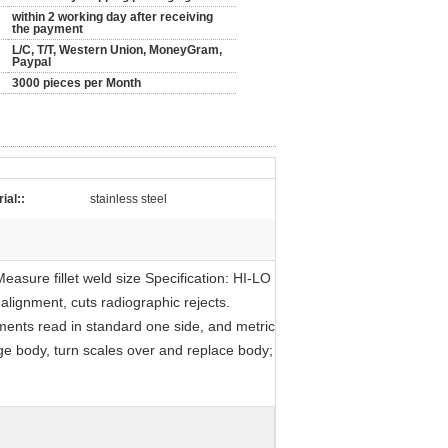
within 2 working day after receiving
the payment
L/C, T/T, Western Union, MoneyGram,
Paypal
3000 pieces per Month
ial::
stainless steel
sure fillet weld size Specification: HI-LO
nment, cuts radiographic rejects.
ments read in standard one side, and metric
e body, turn scales over and replace body;