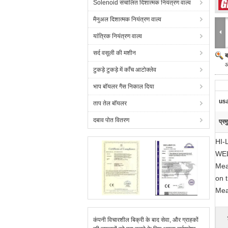
Solenoid संचालित दिशात्मक नियंत्रण वाल्व
मैनुअल दिशात्मक नियंत्रण वाल्व
यांत्रिक नियंत्रण वाल्व
सर्द वसूली की मशीन
ब
औ
टुकड़े टुकड़े में काँच आटोक्लेव
भाप बॉयलर गैस निकाल दिया
us
ताप तेल बॉयलर
दबाव पोत वितरण
प्रम
HI-
WEL
Mea
on 
Mea
कंपनी विचारशील बिक्री के बाद सेवा, और ग्राहकों