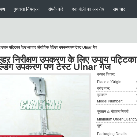
रमण
गुणवत्ता नियंत्रण
संपर्क करें
एक बोली का अनुरोध
समाचार
िए उपाय पट्टिका वेल्ड आकार औद्योगिक वेल्डिंग उपकरण पण टेस्ट Ulnar गेज
ल्डर निरीक्षण उपकरण के लिए उपाय पट्टिक
ल्डिंग उपकरण पण टेस्ट Ulnar गेज
उत्पाद विवरण:
Place of Origin:
ब्रांड नाम:
प्रमाणन:
Model Number:
भुगतान & नौवहन नियमों:
Minimum Order Quantity
मूल्य:
Packaging Details: