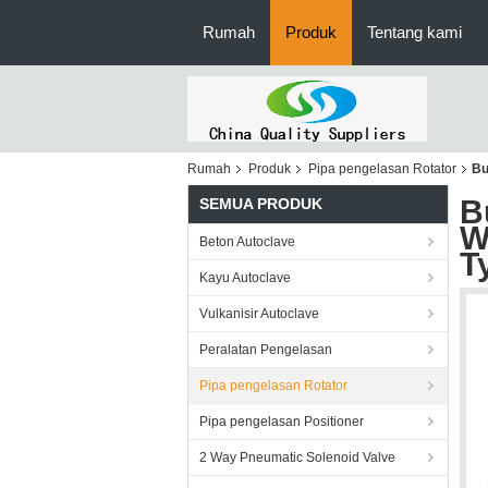
Rumah
Produk
Tentang kami
Rumah
Produk
Pipa pengelasan Rotator
Bu
B
SEMUA PRODUK
W
Beton Autoclave
T
Kayu Autoclave
Vulkanisir Autoclave
Peralatan Pengelasan
Pipa pengelasan Rotator
Pipa pengelasan Positioner
2 Way Pneumatic Solenoid Valve