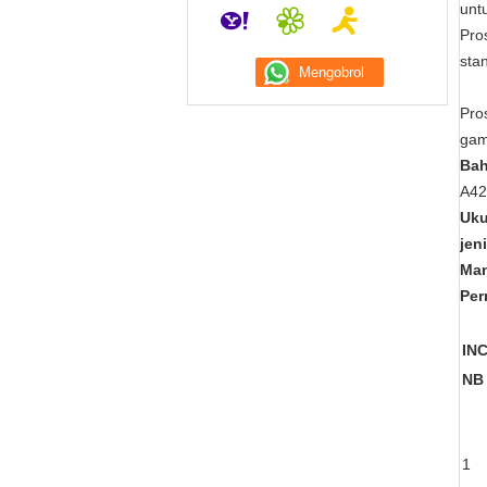
unt
Pro
sta
Pro
gam
Bah
A42
Uku
jen
Man
Per
INC
NB
1