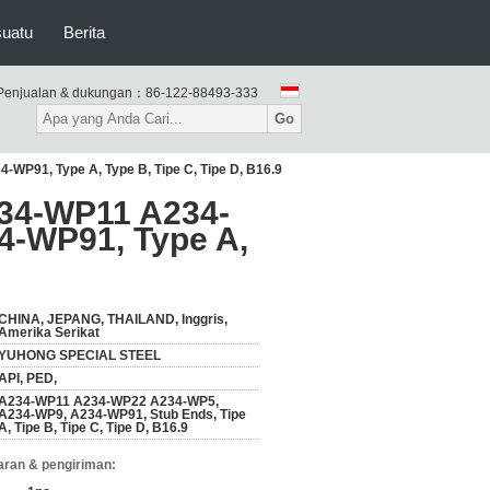
suatu
Berita
Penjualan & dukungan：
86-122-88493-333
Go
WP91, Type A, Type B, Tipe C, Tipe D, B16.9
A234-WP11 A234-
-WP91, Type A,
CHINA, JEPANG, THAILAND, Inggris,
Amerika Serikat
YUHONG SPECIAL STEEL
API, PED,
A234-WP11 A234-WP22 A234-WP5,
A234-WP9, A234-WP91, Stub Ends, Tipe
A, Tipe B, Tipe C, Tipe D, B16.9
ran & pengiriman: