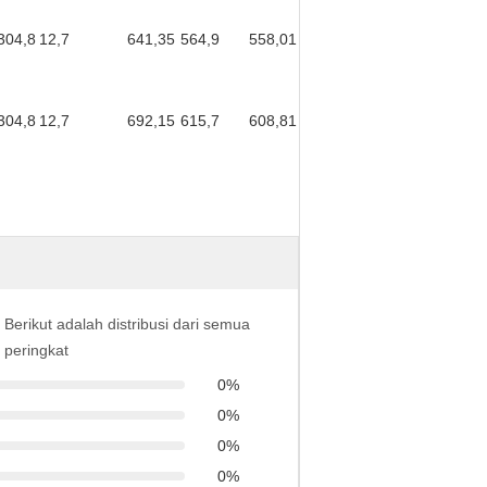
304,8
12,7
641,35
564,9
558,01
304,8
12,7
692,15
615,7
608,81
Berikut adalah distribusi dari semua
peringkat
0%
0%
0%
0%