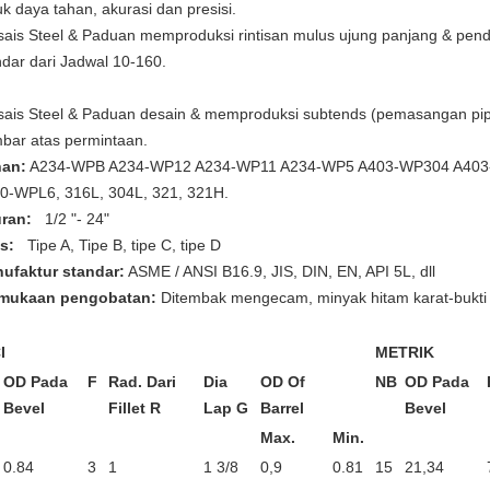
uk daya tahan, akurasi dan presisi.
sais Steel & Paduan memproduksi rintisan mulus ujung panjang & pen
ndar dari Jadwal 10-160.
sais Steel & Paduan desain & memproduksi subtends (pemasangan pipa
bar atas permintaan.
an:
A234-WPB A234-WP12 A234-WP11 A234-WP5 A403-WP304 A403
0-WPL6, 316L, 304L, 321, 321H.
ran:
1/2 "- 24"
is:
Tipe A, Tipe B, tipe C, tipe D
ufaktur standar:
ASME / ANSI B16.9, JIS, DIN, EN, API 5L, dll
mukaan pengobatan:
Ditembak mengecam, minyak hitam karat-bukti
I
METRIK
OD Pada
F
Rad.
Dari
Dia
OD Of
NB
OD Pada
Bevel
Fillet R
Lap G
Barrel
Bevel
Max.
Min.
0.84
3
1
1 3/8
0,9
0.81
15
21,34