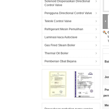
Solenoid Dioperasikan Directional
Control Valve
Pengguna Directional Control Valve
Teknik Control Valve
Refrigerant Mesin Pemulihan
Laminasi kaca Autoclave
T
Gas Fired Steam Boiler
Thermal Oil Boiler
Pemberian Obat Bejana
Ba
Jen
Pe
per
Me