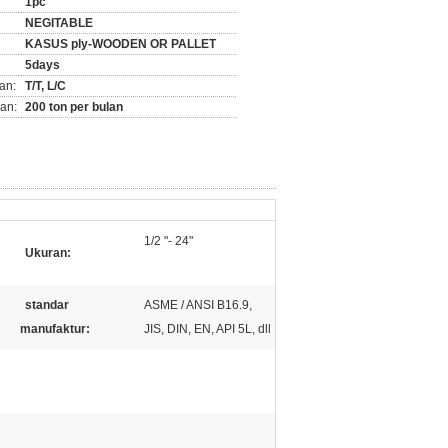
1pc
NEGITABLE
KASUS ply-WOODEN OR PALLET
5days
an:
T/T, L/C
an:
200 ton per bulan
1/2 "- 24"
Ukuran:
standar
ASME / ANSI B16.9,
manufaktur:
JIS, DIN, EN, API 5L, dll