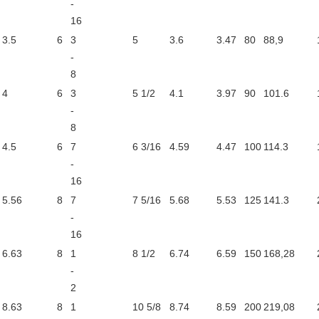
-
16
3.5
6
3
5
3.6
3.47
80
88,9
-
8
4
6
3
5 1/2
4.1
3.97
90
101.6
-
8
4.5
6
7
6 3/16
4.59
4.47
100
114.3
-
16
5.56
8
7
7 5/16
5.68
5.53
125
141.3
-
16
6.63
8
1
8 1/2
6.74
6.59
150
168,28
-
2
8.63
8
1
10 5/8
8.74
8.59
200
219,08