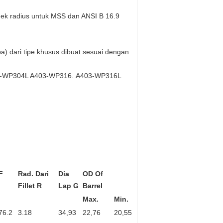
dek radius untuk MSS dan ANSI B 16.9
) dari tipe khusus dibuat sesuai dengan
-WP304L A403-WP316.
A403-WP316L
F
Rad.
Dari
Dia
OD Of
Fillet R
Lap G
Barrel
Max.
Min.
76.2
3.18
34,93
22,76
20,55