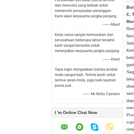
Perusahaan perhatian purna service,
dan mencoba yang terbaik untuk
But
memenuhi persyaratan pelanggan.
C, 
Kami akan kerjasama jangka panjang.
Rin
—— Albert
Rin
Kerja sama sangat memuaskan dan
fle
perusahaan beberapa tahun terakhir,
Seb
kami sangat bersedia untuk
Ket
melanjutkan kerjasama jangka panjang.
bel
—— Dean
gas
Saya ingin mengatakan bahwa produk
Seg
Anda sangat baik. Terima kasih untuk
tek
semua saran Anda, juga baik layanan
purna jual.
dive
sem
—— Mr Abílio Cipriano
dap
men
I 'm Online Chat Now
Pro
cupr
rint