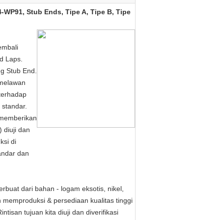
WP91, Stub Ends, Tipe A, Tipe B, Tipe
embali
d Laps.
ng Stub End.
 melawan
terhadap
 standar.
a memberikan
) diuji dan
ksi di
andar dan
rbuat dari bahan - logam eksotis, nikel,
 memproduksi & persediaan kualitas tinggi
intisan tujuan kita diuji dan diverifikasi