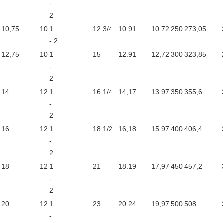
-
2
10,75
10
1
12 3/4
10.91
10.72
250
273,05
- 2
12,75
10
1
15
12.91
12,72
300
323,85
-
2
14
12
1
16 1/4
14,17
13.97
350
355,6
-
2
16
12
1
18 1/2
16,18
15.97
400
406,4
-
2
18
12
1
21
18.19
17,97
450
457,2
-
2
20
12
1
23
20.24
19,97
500
508
-