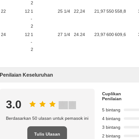
2
22
12
1
25 1/4
22,24
21,97
550
558,8
-
2
24
12
1
27 1/4
24.24
23,97
600
609,6
-
2
Penilaian Keseluruhan
Cuplikan
Penilaian
3.0
5 bintang
Berdasarkan 50 ulasan untuk pemasok ini
4 bintang
3 bintang
Tulis Ulasan
2 bintang