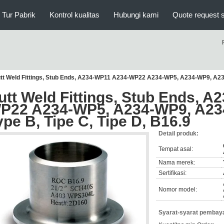
Tur Pabrik
Kontrol kualitas
Hubungi kami
Quote request 
tt Weld Fittings, Stub Ends, A234-WP11 A234-WP22 A234-WP5, A234-WP9, A234-
utt Weld Fittings, Stub Ends, 
P22 A234-WP5, A234-WP9, A234
ype B, Tipe C, Tipe D, B16.9
Detail produk:
Tempat asal:
Nama merek:
Sertifikasi:
Nomor model:
Syarat-syarat pembaya