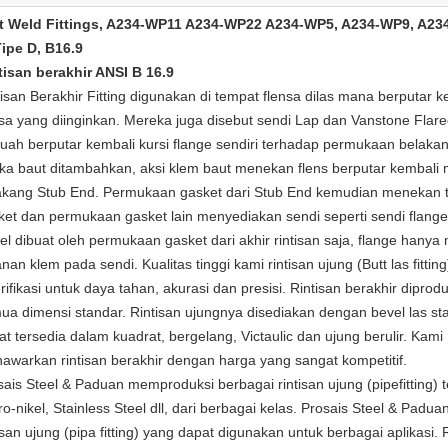
t Weld Fittings, A234-WP11 A234-WP22 A234-WP5, A234-WP9, A234-
Tipe D, B16.9
tisan berakhir ANSI B 16.9
tisan Berakhir Fitting digunakan di tempat flensa dilas mana berputar k
nsa yang diinginkan.
Mereka juga disebut sendi Lap dan Vanstone Flare
uah berputar kembali kursi flange sendiri terhadap permukaan belaka
ika baut ditambahkan, aksi klem baut menekan flens berputar kembali
akang Stub End.
Permukaan gasket dari Stub End kemudian menekan 
ket dan permukaan gasket lain menyediakan sendi seperti sendi flange
el dibuat oleh permukaan gasket dari akhir rintisan saja, flange hany
anan klem pada sendi.
Kualitas tinggi kami rintisan ujung (Butt las fitting
rifikasi untuk daya tahan, akurasi dan presisi.
Rintisan berakhir diprodu
ua dimensi standar.
Rintisan ujungnya disediakan dengan bevel las st
at tersedia dalam kuadrat, bergelang, Victaulic dan ujung berulir.
Kami
awarkan rintisan berakhir dengan harga yang sangat kompetitif.
sais Steel & Paduan memproduksi berbagai rintisan ujung (pipefitting) te
o-nikel, Stainless Steel dll, dari berbagai kelas.
Prosais Steel & Paduan
isan ujung (pipa fitting) yang dapat digunakan untuk berbagai aplikasi.
R