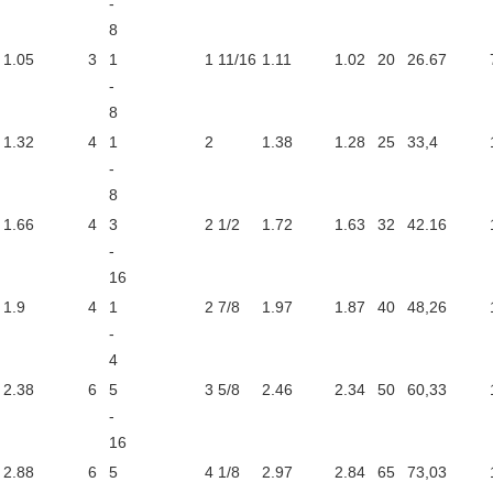
-
8
1.05
3
1
1 11/16
1.11
1.02
20
26.67
-
8
1.32
4
1
2
1.38
1.28
25
33,4
-
8
1.66
4
3
2 1/2
1.72
1.63
32
42.16
-
16
1.9
4
1
2 7/8
1.97
1.87
40
48,26
-
4
2.38
6
5
3 5/8
2.46
2.34
50
60,33
-
16
2.88
6
5
4 1/8
2.97
2.84
65
73,03