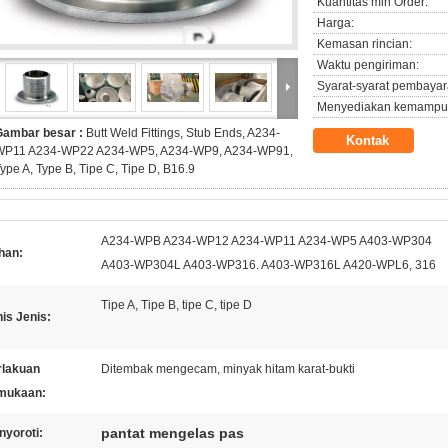
Kuantitas min Order:
Harga:
Kemasan rincian:
Waktu pengiriman:
Syarat-syarat pembayar
Menyediakan kemampu
Gambar besar :
Butt Weld Fittings, Stub Ends, A234-
Kontak
WP11 A234-WP22 A234-WP5, A234-WP9, A234-WP91,
ype A, Type B, Tipe C, Tipe D, B16.9
A234-WPB A234-WP12 A234-WP11 A234-WP5 A403-WP304
han:
A403-WP304L A403-WP316. A403-WP316L A420-WPL6, 316
Tipe A, Tipe B, tipe C, tipe D
is Jenis:
rlakuan
Ditembak mengecam, minyak hitam karat-bukti
mukaan:
pantat mengelas pas
nyoroti: