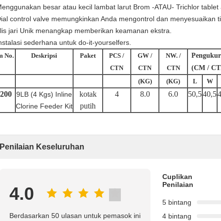
Menggunakan besar atau kecil lambat larut Brom -ATAU- Trichlor tablet 
Dial control valve memungkinkan Anda mengontrol dan menyesuaikan t
rilis jari Unik menangkap memberikan keamanan ekstra.
nstalasi sederhana untuk do-it-yourselfers.
m No.
Deskripsi
Paket
PCS /
GW /
NW. /
Pengukur
CTN
CTN
CTN
(CM / CT
(KG)
(KG)
L
W
200
kotak
4
8.0
6.0
50,5
40,5
4
9LB (4 Kgs) Inline
putih
Clorine Feeder Kit
Penilaian Keseluruhan
Cuplikan
Penilaian
4.0
5 bintang
Berdasarkan 50 ulasan untuk pemasok ini
4 bintang