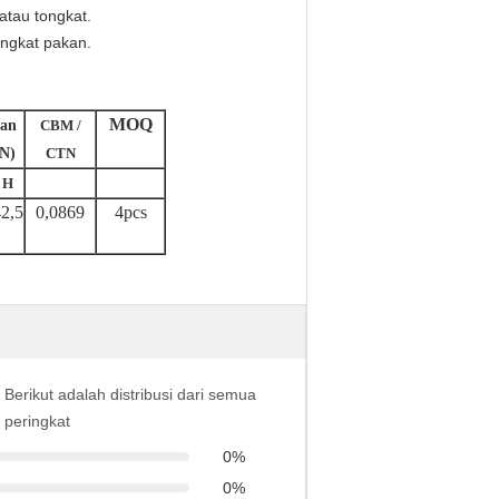
atau tongkat.
ingkat pakan.
MOQ
an
CBM /
N)
CTN
H
2,5
0,0869
4pcs
Berikut adalah distribusi dari semua
peringkat
0%
0%