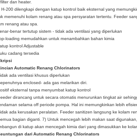
r filter dan heater.
i H-200 dilengkapi dengan katup kontrol baik eksternal yang memungk
uk memenuhi kolam renang atau spa persyaratan tertentu. Feeder sang
am renang atau spa.
enar-benar tertutup sistem - tidak ada ventilasi yang diperlukan
op-loading memudahkan untuk menambahkan bahan kimia
atup kontrol Adjustable
uku cadang tersedia
kripsi
Rincian Automatic Renang Chlorinators
Tidak ada ventilasi khusus diperlukan
Sepenuhnya enclosed- ada gas melarikan diri.
positif eksternal tanpa menyumbat katup kontrol
Feeder dirancang untuk secara otomatis menurunkan tingkat air sehingg
endaman selama off periode pompa.
Hal ini memungkinkan lebih efisi
Tidak ada kerusakan peralatan.
Feeder sanitizen langsung ke kolam re
Semua bagian diganti.
7) Untuk mencegah lebih makan saat digunakan,
bangun di katup akan mencegah kimia dari yang dimasukkan ke kola
Keuntungan dari Automatic Renang Chlorinators