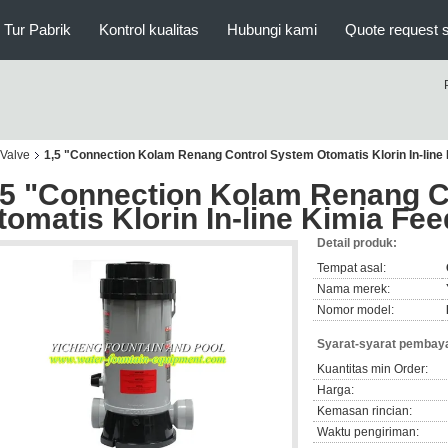
Tur Pabrik
Kontrol kualitas
Hubungi kami
Quote request 
 Valve
1,5 "Connection Kolam Renang Control System Otomatis Klorin In-line
,5 "Connection Kolam Renang C
tomatis Klorin In-line Kimia Fee
Detail produk:
Tempat asal:
Nama merek:
Nomor model:
Syarat-syarat pembaya
Kuantitas min Order:
Harga:
Kemasan rincian:
Waktu pengiriman: