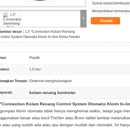
Syarat-syarat pembayar
Menyediakan kemampu
Kontak
Gambar besar :
1,5 "Connection Kolam Renang
ontrol System Otomatis Klorin In-line Kimia Feeder
han:
Plastik
neksi:
1,5 inci
bungkan Tempat:
Eksternal menghubungkan
kolam renang kontroler
nyoroti:
 "Connection Kolam Renang Control System Otomatis Klorin In-li
gumpan klorin otomatis tidak hanya menghemat waktu, tetapi juga m
ggunakan besar atau kecil Trichlor atau Brom tablet lambat melarutk
u atau yang sudah ada atau spa dengan mudah dan otomatis. Ini hanya 