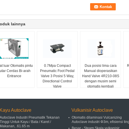
oduk lainnya
at luar Otomatis pintu
0.7Mpa Compact
Dua posisi lima cara
R
utar Cerdas Bi-arah
Pneumatic Foot Pedal
Manual dioperasikan
Entrance
Valve 3 Posisi 5 Way,
Hand Valve 4R210-08S
Directional Control
dengan musim semi
Valve
otomatis kembali
Kayu Autoclave
Vulkanisir Autoclave
Autoclave Industri Pneumatik Tekanan
Otomatis dilaminasi Vulcanizing
Tinggi Untuk Kayu / Bata / Karet /
Autoclave industri Φ3m, efisiensi tin
Makanan, .61.65 m
Besar - Steam Skala vulkanisir