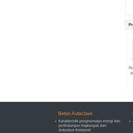
Pr
Ay
p
Beton Autoclave
Karakteristik penghematan energi dan
perlindungan lingkungan dari
Autoclave Komposit