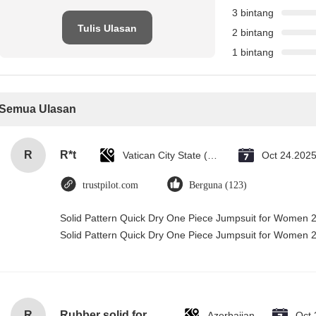
3 bintang
Tulis Ulasan
2 bintang
1 bintang
Semua Ulasan
R
R*t
Vatican City State (Holy See)
Oct 24.202
trustpilot.com
Berguna (123)
Solid Pattern Quick Dry One Piece Jumpsuit for Women
Solid Pattern Quick Dry One Piece Jumpsuit for Women
R
Rubber solid forklift tires For material handling forklift
Azerbaijan
Oct 