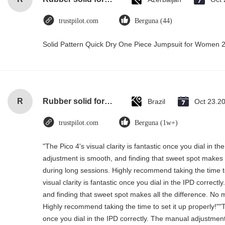
trustpilot.com
Berguna (44)
Solid Pattern Quick Dry One Piece Jumpsuit for Women
R
Rubber solid forklift tires For material handling forklift
Brazil
Oct 23.2
trustpilot.com
Berguna (1w+)
"The Pico 4's visual clarity is fantastic once you dial in t
adjustment is smooth, and finding that sweet spot makes a
during long sessions. Highly recommend taking the time to
visual clarity is fantastic once you dial in the IPD correc
and finding that sweet spot makes all the difference. No 
Highly recommend taking the time to set it up properly!""The
once you dial in the IPD correctly. The manual adjustment