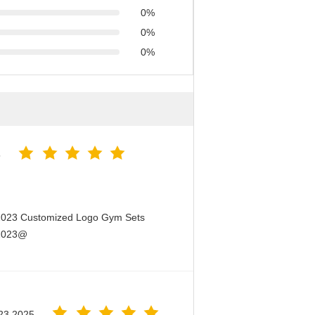
0%
0%
0%
5
 2023 Customized Logo Gym Sets
 2023@
23.2025