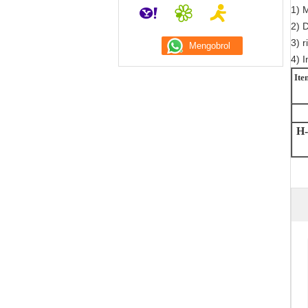
1) 
2) 
3) 
4) I
Ite
H-