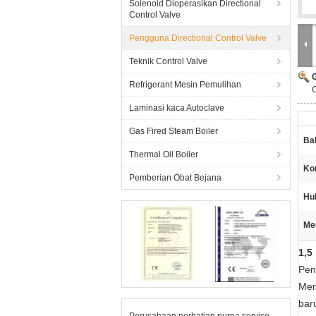
Solenoid Dioperasikan Directional
Control Valve
Pengguna Directional Control Valve
Teknik Control Valve
Refrigerant Mesin Pemulihan
C
Laminasi kaca Autoclave
Gas Fired Steam Boiler
Ba
Thermal Oil Boiler
Ko
Pemberian Obat Bejana
Hu
Me
1,5
Pen
Men
bar