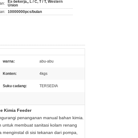
Ex-bekerja,, L / C, T / T, Western
an:
Union
an:
10000000pcs/bulan
warna:
abu-abu
Konten:
4kgs
Suku cadang:
TERSEDIA
ne Kimia Feeder
engurangi penanganan manual bahan kimia.
an untuk membuat sanitasi kolam renang
menginstal di sisi tekanan dari pompa,