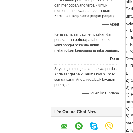
Perusahaan perhatian purna service,
hili
dan mencoba yang terbaik untuk
Ser
memenuhi persyaratan pelanggan.
unt
Kami akan kerjasama jangka panjang.
kol
—— Albert
B
Kerja sama sangat memuaskan dan
T
perusahaan beberapa tahun terakhir,
K
kami sangat bersedia untuk
melanjutkan kerjasama jangka panjang.
S
Des
—— Dean
1. 
Saya ingin mengatakan bahwa produk
1) 
Anda sangat baik. Terima kasih untuk
semua saran Anda, juga baik layanan
2) 
purna jual.
3) 
—— Mr Abílio Cipriano
4) 
per
5) 
I 'm Online Chat Now
6) 
mem
2. 