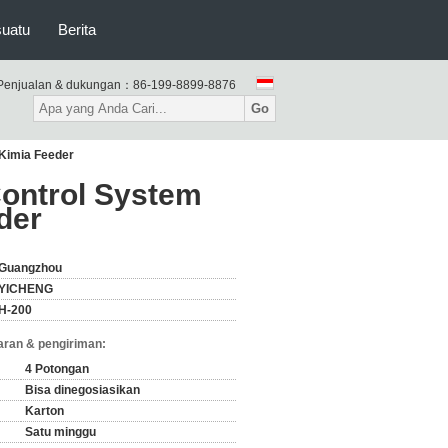
suatu
Berita
Penjualan & dukungan：
86-199-8899-8876
Go
 Kimia Feeder
ontrol System
der
Guangzhou
YICHENG
H-200
ran & pengiriman:
4 Potongan
Bisa dinegosiasikan
Karton
Satu minggu