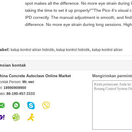
spot makes all the difference. No more eye strain durin
taking the time to set it up properly!""The Pico 4's visual cl
IPD correctly. The manual adjustment is smooth, and find
difference. No more eye strain during long sessions. High
,
,
abel:
katup kontrol aliran hidrolik
katup kontrol hidrolik
katup kontrol aliran
ncian kontak
hina Concrete Autoclave Online Market
Mengirimkan permint
ontak Person:
Mr. wei
el:
18990909900
aks:
86-190-457-3333