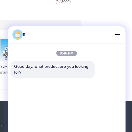
(
0
/ 3000)
tt
8:46 PM
Good day, what product are you looking 
exroth katup kontrol
2 posisi 5 cara kompak
for?
manual directional
SFV Pedal kaki katup
untuk sistem pneumatik
Otomasi
Quote request suatu
ggi
Kirim