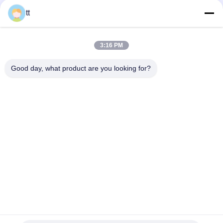
Otomatis tiga Pass 380v 50Hz minyak Gas Dipecat boiler Uap,
tt
0,5 Ton
10 ton kayu Gas dipecat Steam Boiler / ketel uap listrik untuk
3:16 PM
sterilisasi
Good day, what product are you looking for?
Minyak horisontal (Gas) Watertube Steam Boiler
Bad Request
Semua
Beton Autoclave
Kayu Autoclave
Peralatan 
Vulkanisir Autoclave
Pengelasan
Pipa Pengelasan 
Pipa Pengelasan 
Rotator
Positioner