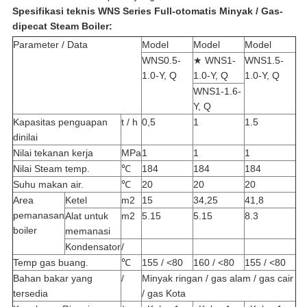
Spesifikasi teknis WNS Series Full-otomatis Minyak / Gas-
dipecat Steam Boiler:
Parameter / Data
Model
Model
Model
WNS0.5-
★ WNS1-
WNS1.5-
1.0-Y, Q
1.0-Y, Q
1.0-Y, Q
WNS1-1.6-
Y, Q
Kapasitas penguapan
t / h
0,5
1
1.5
dinilai
Nilai tekanan kerja
MPa
1
1
1
Nilai Steam temp.
℃
184
184
184
Suhu makan air.
℃
20
20
20
Area
Ketel
m2
15
34,25
41,8
pemanasan
Alat untuk
m2
5.15
5.15
8.3
boiler
memanasi
Kondensator
/
Temp gas buang.
℃
155 / <80
160 / <80
155 / <80
Bahan bakar yang
/
Minyak ringan / gas alam / gas cair
tersedia
/ gas Kota