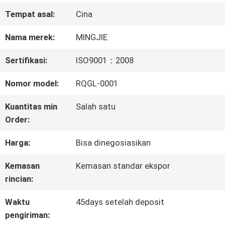
Tempat asal:
Cina
KONTROL
Nama merek:
MINGJIE
KUALITAS
Sertifikasi:
ISO9001：2008
HUBUNGI
Nomor model:
RQGL-0001
KAMI
Kuantitas min
Salah satu
Order:
Harga:
Bisa dinegosiasikan
BERITA
Kemasan
Kemasan standar ekspor
rincian:
PERMINTAAN
Waktu
45days setelah deposit
PENAWARAN
pengiriman: