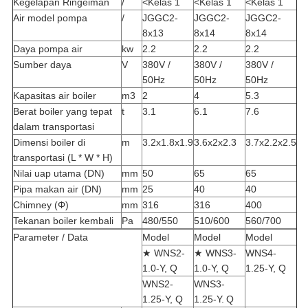
Kegelapan Ringeiman
/
<Kelas 1
<Kelas 1
<Kelas 1
Air model pompa
/
JGGC2-
JGGC2-
JGGC2-
8x13
8x14
8x14
Daya pompa air
kw
2.2
2.2
2.2
Sumber daya
V
380V /
380V /
380V /
50Hz
50Hz
50Hz
Kapasitas air boiler
m3
2
4
5.3
Berat boiler yang tepat
t
3.1
6.1
7.6
dalam transportasi
Dimensi boiler di
m
3.2x1.8x1.9
3.6x2x2.3
3.7x2.2x2.5
transportasi (L * W * H)
Nilai uap utama (DN)
mm
50
65
65
Pipa makan air (DN)
mm
25
40
40
Chimney (Φ)
mm
316
316
400
Tekanan boiler kembali
Pa
480/550
510/600
560/700
Parameter / Data
Model
Model
Model
★ WNS2-
★ WNS3-
WNS4-
1.0-Y, Q
1.0-Y, Q
1.25-Y, Q
WNS2-
WNS3-
1.25-Y, Q
1.25-Y.
Q