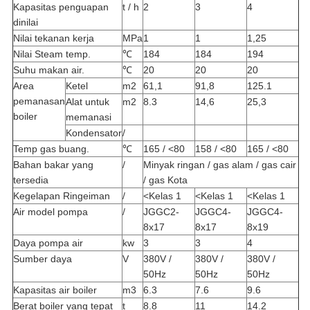
Kapasitas penguapan
t / h
2
3
4
dinilai
Nilai tekanan kerja
MPa
1
1
1,25
Nilai Steam temp.
℃
184
184
194
Suhu makan air.
℃
20
20
20
Area
Ketel
m2
61,1
91,8
125.1
pemanasan
Alat untuk
m2
8.3
14,6
25,3
boiler
memanasi
Kondensator
/
Temp gas buang.
℃
165 / <80
158 / <80
165 / <80
Bahan bakar yang
/
Minyak ringan / gas alam / gas cair
tersedia
/ gas Kota
Kegelapan Ringeiman
/
<Kelas 1
<Kelas 1
<Kelas 1
Air model pompa
/
JGGC2-
JGGC4-
JGGC4-
8x17
8x17
8x19
Daya pompa air
kw
3
3
4
Sumber daya
V
380V /
380V /
380V /
50Hz
50Hz
50Hz
Kapasitas air boiler
m3
6.3
7.6
9.6
Berat boiler yang tepat
t
8.8
11
14.2