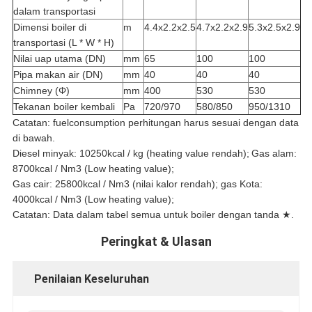
dalam transportasi
Dimensi boiler di
m
4.4x2.2x2.5
4.7x2.2x2.9
5.3x2.5x2.9
transportasi (L * W * H)
Nilai uap utama (DN)
mm
65
100
100
Pipa makan air (DN)
mm
40
40
40
Chimney (Φ)
mm
400
530
530
Tekanan boiler kembali
Pa
720/970
580/850
950/1310
Catatan: fuelconsumption perhitungan harus sesuai dengan data
di bawah.
Diesel minyak: 10250kcal / kg (heating value rendah);
Gas alam:
8700kcal / Nm3 (Low heating value);
Gas cair: 25800kcal / Nm3 (nilai kalor rendah); gas Kota:
4000kcal / Nm3 (Low heating value);
Catatan: Data dalam tabel semua untuk boiler dengan tanda ★.
Peringkat & Ulasan
Penilaian Keseluruhan