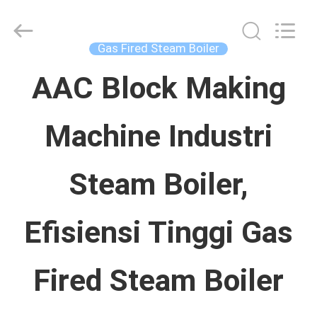
Concrete
Autoclave
Online
Market.
Gas Fired Steam Boiler
All
Rights
RUMAH
Reserved.
AAC Block Making
Developed
by
ECER
Machine Industri
PRODUK
Steam Boiler,
TENTANG
KAMI
Efisiensi Tinggi Gas
TUR
Fired Steam Boiler
PABRIK