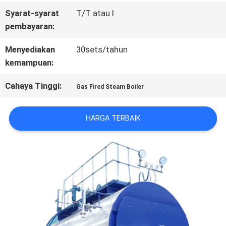
Syarat-syarat
T/T atau l
SITEMAP
pembayaran:
Menyediakan
30sets/tahun
KEBIJAKAN
kemampuan:
PRIVASI
Cahaya Tinggi:
Gas Fired Steam Boiler
HARGA TERBAIK