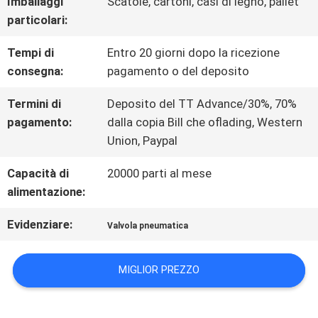
Imballaggi
Scatole, cartoni, casi di legno, pallet
UNA
particolari:
CITAZIONE
Tempi di
Entro 20 giorni dopo la ricezione
consegna:
pagamento o del deposito
MAPPA
Termini di
Deposito del TT Advance/30%, 70%
DEL
pagamento:
dalla copia Bill che oflading, Western
Union, Paypal
SITO
Capacità di
20000 parti al mese
alimentazione:
INFORMATIVA
Evidenziare:
Valvola pneumatica
SULLA
PRIVACY
MIGLIOR PREZZO