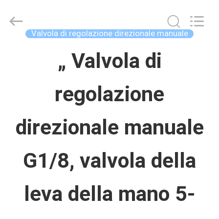
Concrete
Autoclave
Online
Market.
Valvola di regolazione direzionale manuale
All
Rights
CASA
„ Valvola di
Reserved.
Developed
by
ECER
regolazione
PRODOTTI
direzionale manuale
CIRCA
NOI
G1/8, valvola della
GIRO
leva della mano 5-
DELLA