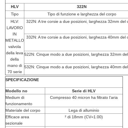
HLV
322N
Tipo
Tipo di funzione e larghezza del corpo
HLV:
322N: A tre corsie a due posizioni, larghezza 32mm del
LAVORO
IN
332N: A tre corsie a due posizioni, larghezza 40mm del
METALLO
valvola
della leva
522N: Cinque modo a due posizioni, larghezza 32mm del
della
mano di
532N: Cinque modo a due posizioni, larghezza 40mm del
70 serie
SPECIFICAZIONE
Modello no
Serie di HLV
Medium di
Compresso 40 micron ha filtrato l'aria
funzionamento
Materiale del corpo
Lega di alluminio
Efficace area
² di 18mm (CV=1.00)
sezionale