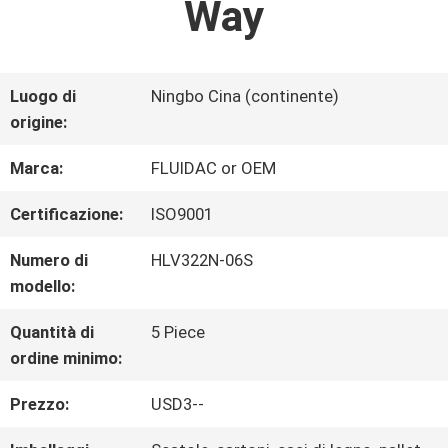
Way
FABBRICA
CONTROLLO
Luogo di
Ningbo Cina (continente)
origine:
DI
Marca:
FLUIDAC or OEM
QUALITÀ
Certificazione:
ISO9001
CONTATTICI
Numero di
HLV322N-06S
modello:
NOTIZIE
Quantità di
5 Piece
ordine minimo:
Prezzo:
USD3--
RICHIEDA