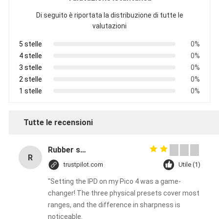
Di seguito è riportata la distribuzione di tutte le
valutazioni
5 stelle
0%
4 stelle
0%
3 stelle
0%
2 stelle
0%
1 stelle
0%
Tutte le recensioni
Rubber solid forklift tires For material handling forklift
R
trustpilot.com
Utile (1)
"Setting the IPD on my Pico 4 was a game-
changer! The three physical presets cover most
ranges, and the difference in sharpness is
noticeable.