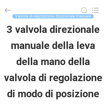
Concrete
Autoclave
Online
Market.
Valvola di regolazione direzionale manuale
All
Rights
CASA
3 valvola direzionale
Reserved.
Developed
by
ECER
manuale della leva
PRODOTTI
della mano della
CIRCA
NOI
valvola di regolazione
GIRO
di modo di posizione
DELLA