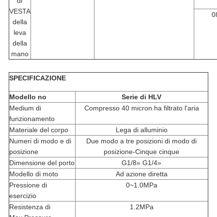
di
VESTA
0
della
leva
della
mano
SPECIFICAZIONE
Modello no
Serie di HLV
Medium di
Compresso 40 micron ha filtrato l'aria
funzionamento
Materiale del corpo
Lega di alluminio
Numeri di modo e di
Due modo a tre posizioni di modo di
posizione
posizione-Cinque cinque
Dimensione del porto
G1/8» G1/4»
Modello di moto
Ad azione diretta
Pressione di
0~1.0MPa
esercizio
Resistenza di
1.2MPa