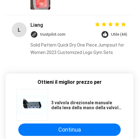
Liang
L
trustpilot.com
Utile (44)
Solid Pattern Quick Dry One Piece Jumpsuit for
Women 2023 Customized Logo Gym Sets
Ottieni il miglior prezzo per
3 valvola direzionale manuale
della leva della mano della valvola
di regolazione di modo di
posizione 5
Continua