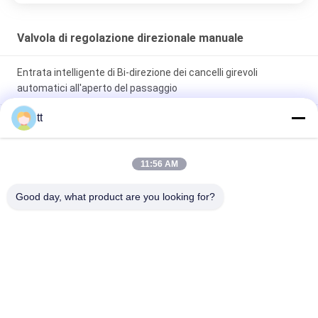
Valvola di regolazione direzionale manuale
Entrata intelligente di Bi-direzione dei cancelli girevoli
automatici all'aperto del passaggio
tt
modo pneumatico compatto di posizione 5 della valvola 3 del
pedale del piede 0.7Mpa, valvola di regolazione direzionale
11:56 AM
Un manuale a due posizioni di cinque modi ha fatto funzionare
la valvola 4R210-08S della mano con ritorno automatico della
Good day, what product are you looking for?
primavera
Categorie popolari
Tutti
Autoclave Concreta
Legno Autoclave