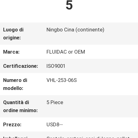
5
FABBRICA
CONTROLLO
Luogo di
Ningbo Cina (continente)
origine:
DI
Marca:
FLUIDAC or OEM
QUALITÀ
Certificazione:
ISO9001
CONTATTICI
Numero di
VHL-253-06S
modello:
NOTIZIE
Quantità di
5 Piece
ordine minimo:
Prezzo:
USD8--
RICHIEDA