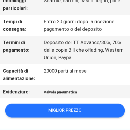
Imballaggi
Scatole, cartoni, casi di legno, pallet
UNA
particolari:
CITAZIONE
Tempi di
Entro 20 giorni dopo la ricezione
consegna:
pagamento o del deposito
MAPPA
Termini di
Deposito del TT Advance/30%, 70%
DEL
pagamento:
dalla copia Bill che oflading, Western
Union, Paypal
SITO
Capacità di
20000 parti al mese
alimentazione:
INFORMATIVA
Evidenziare:
Valvola pneumatica
SULLA
PRIVACY
MIGLIOR PREZZO