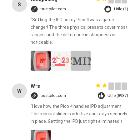
S
trustpilot.com
Utile (1)
"Setting the IPD on my Pico 4 was a game-
changer! The three physical presets cover most
ranges, and the difference in sharpness is
noticeable.
W*s
W
trustpilot.com
Utile (8987)
"I love how the Pico 4 handles IPD adjustment.
The manual slider is intuitive and stays securely
in place. Getting the IPD just right eliminated！