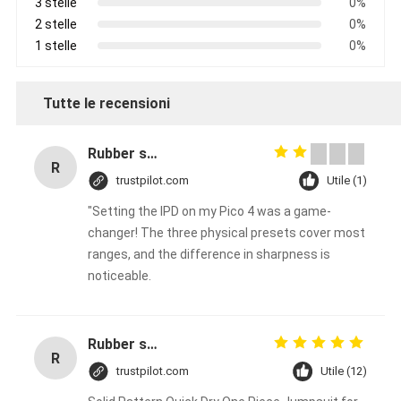
3 stelle
0%
2 stelle
0%
1 stelle
0%
Tutte le recensioni
Rubber solid forklift tires For material handling forklift
R
trustpilot.com
Utile (1)
"Setting the IPD on my Pico 4 was a game-
changer! The three physical presets cover most
ranges, and the difference in sharpness is
noticeable.
Rubber solid forklift tires For material handling forklift
R
trustpilot.com
Utile (12)