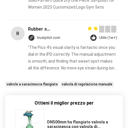
Solid Pattern Quick Dry One Piece Jumpsuit for
Women 2023 Customized Logo Gym Sets
Rubber solid forklift tires For material handling forklift
R
trustpilot.com
Utile (1w+)
"The Pico 4's visual clarity is fantastic once you
dial in the IPD correctly. The manual adjustment
is smooth, and finding that sweet spot makes
all the difference. No more eye strain during long
sessions. Highly recommend taking the time to
set it up properly!""The Pico 4's visual clarity is
valvole a saracinesca flangiate
valvola di regolazione manuale
fantastic once you dial in the IPD correctly. The
manual adjustment is smooth, and finding that
sweet spot makes all the difference. No more
Ottieni il miglior prezzo per
eye strain during long sessions. Highly
recommend taking the time to set it up
DN500mm ha flangiato valvola a
properly!""The Pico 4's visual clarity is fantastic
saracinesca con valvola di