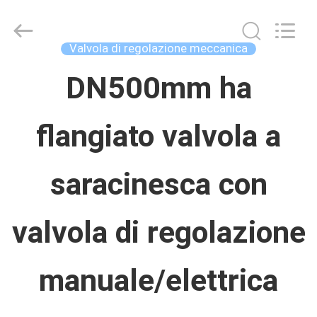
Concrete
Autoclave
Online
Market.
Valvola di regolazione meccanica
All
Rights
CASA
DN500mm ha
Reserved.
Developed
by
ECER
flangiato valvola a
PRODOTTI
saracinesca con
CIRCA
NOI
valvola di regolazione
GIRO
manuale/elettrica
DELLA