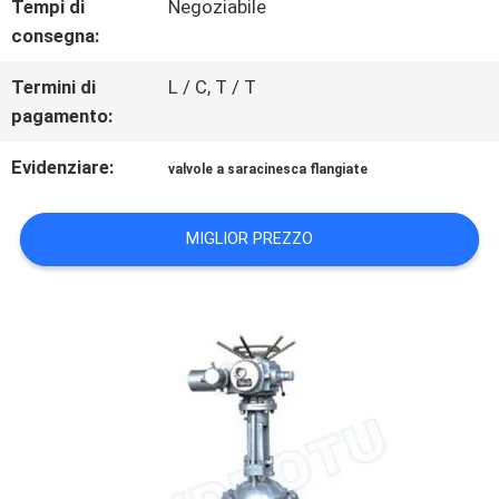
UNA
Tempi di
Negoziabile
consegna:
CITAZIONE
Termini di
L / C, T / T
pagamento:
MAPPA
Evidenziare:
valvole a saracinesca flangiate
DEL
SITO
MIGLIOR PREZZO
INFORMATIVA
SULLA
PRIVACY