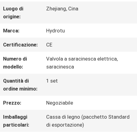
FABBRICA
Luogo di
Zhejiang, Cina
origine:
CONTROLLO
Marca:
Hydrotu
DI
Certificazione:
CE
QUALITÀ
Numero di
Valvola a saracinesca elettrica,
modello:
saracinesca
CONTATTICI
Quantità di
1 set
ordine minimo:
NOTIZIE
Prezzo:
Negoziabile
Imballaggi
Cassa di legno (pacchetto Standard
RICHIEDA
particolari:
di esportazione)