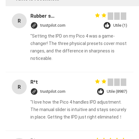
Rubber solid forklift tires For material handling forklift
R
trustpilot.com
Utile (1)
"Setting the IPD on my Pico 4 was a game-
changer! The three physical presets cover most
ranges, and the difference in sharpness is
noticeable.
R*t
R
trustpilot.com
Utile (8987)
"I love how the Pico 4 handles IPD adjustment.
The manual slider is intuitive and stays securely
in place. Getting the IPD just right eliminated！