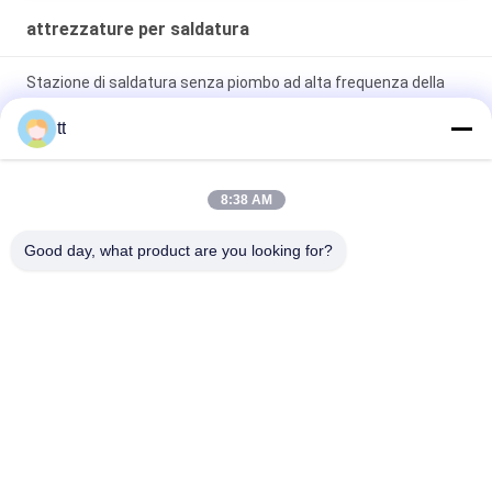
attrezzature per saldatura
Stazione di saldatura senza piombo ad alta frequenza della
lega per saldatura della stazione ESD di BK3300A 150W con il
tt
trasformatore
200V che salda il filo di rame puro flessibile ha inscatolato la
8:38 AM
norma IEC60245-6
Good day, what product are you looking for?
Impianti di saldatura automatico
Categorie popolari
Tutti
Autoclave Concreta
Legno Autoclave
Autoclave Di 
Attrezzature Per 