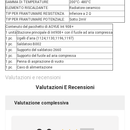
GAMMA DI TEMPERATURE:
200°C- 480°C
ELEMENTO RISCALDANTE:
Radiatore ceramico
TIP PER FRANTUMARE RESISTENZA:
Inferiore a 2 Ω
TIP PER FRANTUMARE POTENZIALE:
Sotto 2mV
Contenuto del pacchetto di AOYUE Int 908+
1 unità
Stazione principale di Int908+ con il fucile ad aria compressa
1 pc.
Ugelli d'aria (1124,1130,1196,1197)
1 pc.
Saldatoio B002
1 pc.
Supporto del saldatoio 2660
1 pc.
Supporto del fucile ad aria compressa
1 pc.
Penna di aspirazione di vuoto
1 pc.
Cavo di alimentazione
Valutazioni e recensioni
Valutazioni E Recensioni
Valutazione complessiva