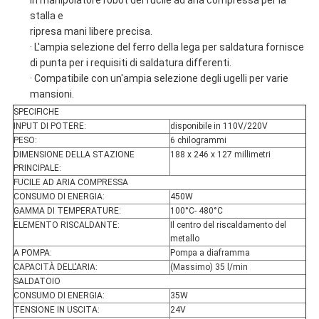
in manipolatore robot del fucile ad aria compressa per la
stalla e
ripresa mani libere precisa.
· L'ampia selezione del ferro della lega per saldatura fornisce
di punta per i requisiti di saldatura differenti.
· Compatibile con un'ampia selezione degli ugelli per varie
mansioni.
SPECIFICHE
INPUT DI POTERE:
disponibile in 110V/220V
PESO:
6 chilogrammi
DIMENSIONE DELLA STAZIONE
188 x 246 x 127 millimetri
PRINCIPALE:
FUCILE AD ARIA COMPRESSA
CONSUMO DI ENERGIA:
450W
GAMMA DI TEMPERATURE:
100°C- 480°C
ELEMENTO RISCALDANTE:
Il centro del riscaldamento del
metallo
A POMPA:
Pompa a diaframma
CAPACITÀ DELL'ARIA:
(Massimo) 35 l/min
SALDATOIO
CONSUMO DI ENERGIA:
35W
TENSIONE IN USCITA:
24V