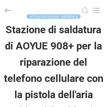
Concrete
Autoclave
Online
Market.
Attrezzature per saldatura
All
Rights
CASA
Stazione di saldatura
Reserved.
Developed
by
ECER
di AOYUE 908+ per la
PRODOTTI
riparazione del
CIRCA
NOI
telefono cellulare con
GIRO
la pistola dell'aria
DELLA