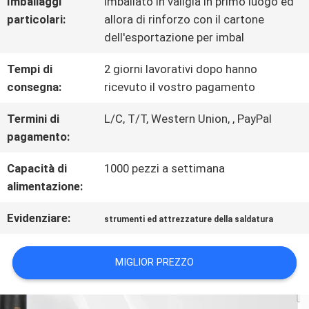
Imballaggi
Imballato in valigia in primo luogo ed
UNA
particolari:
allora di rinforzo con il cartone
CITAZIONE
dell'esportazione per imbal
Tempi di
2 giorni lavorativi dopo hanno
MAPPA
consegna:
ricevuto il vostro pagamento
DEL
Termini di
L/C, T/T, Western Union, , PayPal
pagamento:
SITO
Capacità di
1000 pezzi a settimana
alimentazione:
INFORMATIVA
Evidenziare:
strumenti ed attrezzature della saldatura
SULLA
PRIVACY
MIGLIOR PREZZO