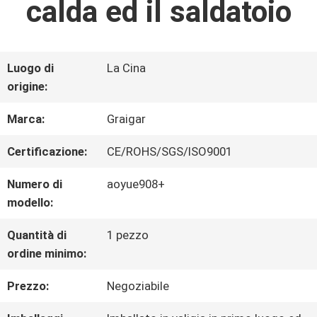
calda ed il saldatoio
FABBRICA
CONTROLLO
Luogo di
La Cina
origine:
DI
Marca:
Graigar
QUALITÀ
Certificazione:
CE/ROHS/SGS/ISO9001
CONTATTICI
Numero di
aoyue908+
modello:
NOTIZIE
Quantità di
1 pezzo
ordine minimo:
Prezzo:
Negoziabile
RICHIEDA