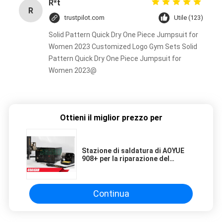
R*t
R
trustpilot.com
Utile (123)
Solid Pattern Quick Dry One Piece Jumpsuit for
Women 2023 Customized Logo Gym Sets Solid
Pattern Quick Dry One Piece Jumpsuit for
Women 2023@
Ottieni il miglior prezzo per
Stazione di saldatura di AOYUE
908+ per la riparazione del
telefono cellulare con la pistola
dell'aria calda ed il saldatoio
Continua