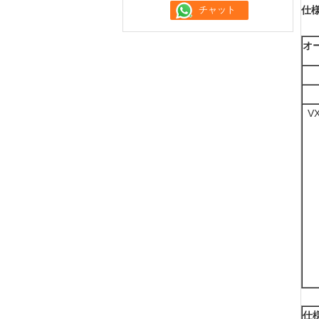
仕様
オ
V
仕