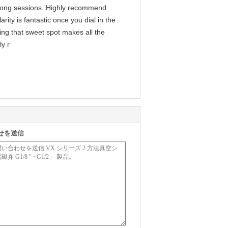
g long sessions. Highly recommend
arity is fantastic once you dial in the
ing that sweet spot makes all the
ly r
せを送信