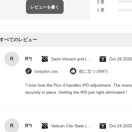
2 星
レビューを書く
1 星
すべてのレビュー
R
R*t
Saint Vincent and the Grenadines
Oct 28.202
trustpilot.com
役に立つ (8987)
"I love how the Pico 4 handles IPD adjustment. The manual 
securely in place. Getting the IPD just right eliminated！
R
R*t
Vatican City State (Holy See)
Oct 24.202