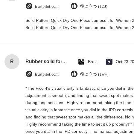
trustpilot.com
役に立つ (123)
Solid Pattern Quick Dry One Piece Jumpsuit for Women
Solid Pattern Quick Dry One Piece Jumpsuit for Women
R
Rubber solid forklift tires For material handling forklift
Brazil
Oct 23.2
trustpilot.com
役に立つ (1w+)
"The Pico 4's visual clarity is fantastic once you dial in t
adjustment is smooth, and finding that sweet spot makes a
during long sessions. Highly recommend taking the time to
visual clarity is fantastic once you dial in the IPD correc
and finding that sweet spot makes all the difference. No 
Highly recommend taking the time to set it up properly!""The
once you dial in the IPD correctly. The manual adjustment