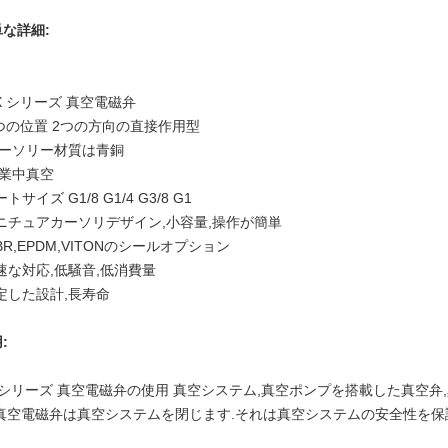
な詳細:
VX シリーズ 真空電磁弁
2つの位置 2つの方向の直接作用型
カーソリー材質は青銅
作業中真空
ートサイズ G1/8 G1/4 G3/8 G1
ミニチュアカーソリデザイン,小容量,操作が簡単
NBR,EPDM,VITONのシールオプション
速な対応,低騒音,低消費量
定した設計,長寿命
:
X シリーズ 真空電磁弁の使用 真空システム,真空ポンプを搭載した真空
,真空電磁弁は真空システムを閉じます.それは真空システムの安全性を保