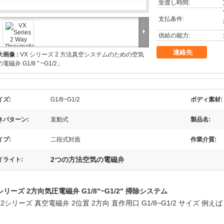
受渡し時間:
支払条件:
供給の能力:
連絡先
大画像 :
VX シリーズ 2 方法真空システムのための空気
の電磁弁 G1/8 " ~G1/2」
イズ:
G1/8~G1/2
ボディ素材:
きパターン:
直動式
製品名:
イプ:
二段式対面
作業介質:
2つの方法空気の電磁弁
イライト:
シリーズ 2方向気圧電磁弁 G1/8"~G1/2" 掃除システム
22シリーズ 真空電磁弁 2位置 2方向 直作用口 G1/8~G1/2 サイズ 例えば VX