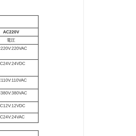
AC220V
電圧
220V:220VAC
C24V:24VDC
110V:110VAC
380V:380VAC
C12V:12VDC
C24V:24VAC