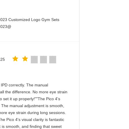
 2023 Customized Logo Gym Sets
 2023@
025
he IPD correctly. The manual
ll the difference. No more eye strain
 set it up properly!""The Pico 4's
tly. The manual adjustment is smooth,
more eye strain during long sessions.
 Pico 4's visual clarity is fantastic
 is smooth, and finding that sweet