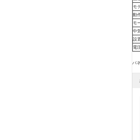
モ
動
モ
中
設
電
パ