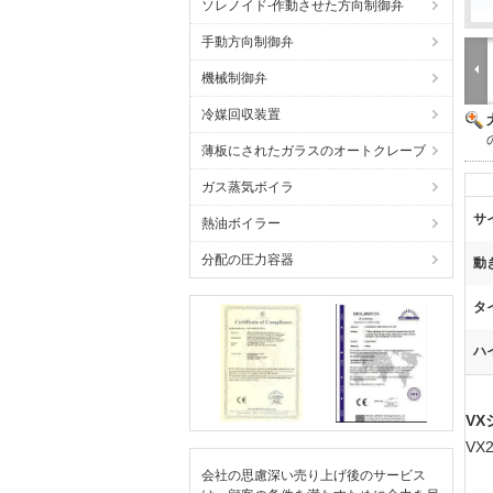
ソレノイド-作動させた方向制御弁
手動方向制御弁
機械制御弁
冷媒回収装置
薄板にされたガラスのオートクレーブ
ガス蒸気ボイラ
サ
熱油ボイラー
分配の圧力容器
動
タ
ハ
VX
VX
会社の思慮深い売り上げ後のサービス