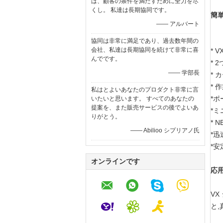
は、顧客の条件を満たすために全力を尽
くし。 私達は長期協同です。
簡単
—— アルバート
協同は非常に満足であり、過去数年間の
会社、私達は長期協同を続けて非常に喜
* 
んでです。
* 
—— 学部長
* 
* 
私はとよいあなたのプロダクト非常に言
*ポ
いたいと思います。 すべてのあなたの
提案を、また販売サービスの後でよいあ
*
りがとう。
* 
—— Abilioo シプリアノ氏
*迅
*安
オンラインです
応用
V
と