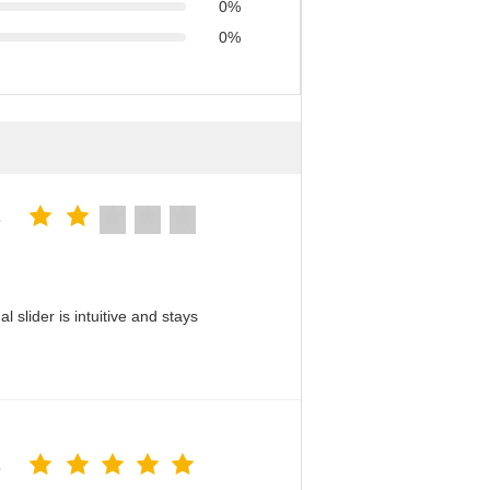
0%
0%
5
slider is intuitive and stays
5