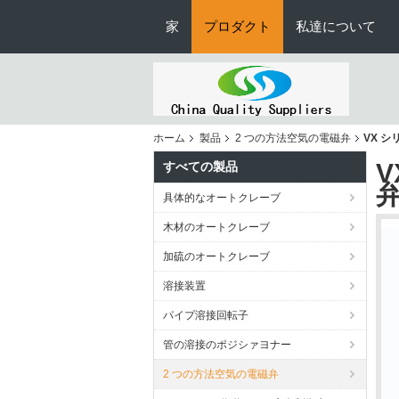
家
プロダクト
私達について
ホーム
製品
2 つの方法空気の電磁弁
VX シ
すべての製品
弁
具体的なオートクレーブ
木材のオートクレーブ
加硫のオートクレーブ
溶接装置
パイプ溶接回転子
管の溶接のポジシァヨナー
2 つの方法空気の電磁弁