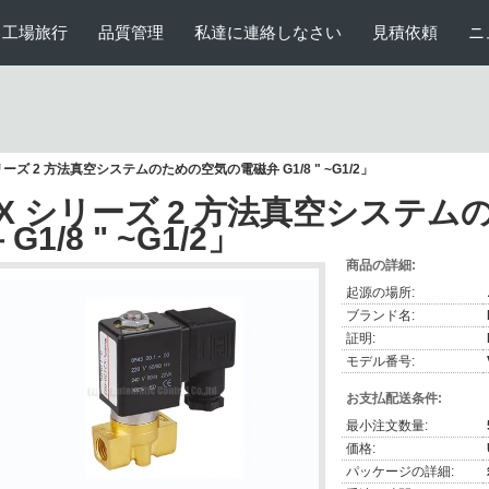
工場旅行
品質管理
私達に連絡しなさい
見積依頼
ニ
リーズ 2 方法真空システムのための空気の電磁弁 G1/8 " ~G1/2」
VX シリーズ 2 方法真空システ
 G1/8 " ~G1/2」
商品の詳細:
起源の場所:
ブランド名:
証明:
モデル番号:
お支払配送条件:
最小注文数量:
価格:
パッケージの詳細: