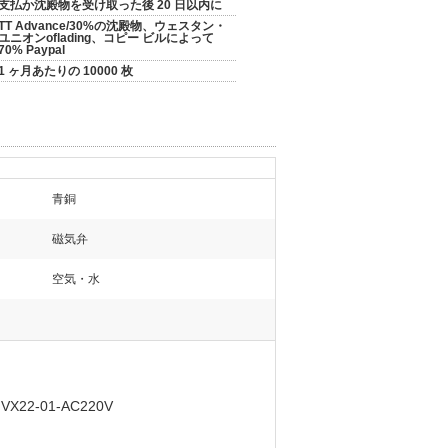
支払か沈殿物を受け取った後 20 日以内に
TT Advance/30%の沈殿物、ウェスタン・
ユニオンoflading、コピー ビルによって
70% Paypal
1 ヶ月あたりの 10000 枚
青銅
磁気弁
空気・水
22-01-AC220V