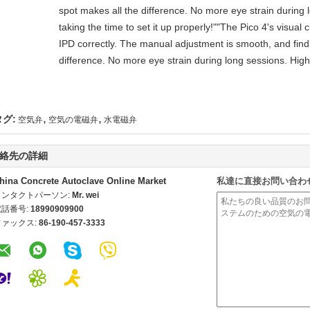
spot makes all the difference. No more eye strain durin
taking the time to set it up properly!""The Pico 4's visual cl
IPD correctly. The manual adjustment is smooth, and find
difference. No more eye strain during long sessions. High
,
,
タグ:
空気弁
空気の電磁弁
水電磁弁
絡先の詳細
hina Concrete Autoclave Online Market
私達に直接お問い合わ
コンタクトパーソン:
Mr. wei
電話番号:
18990909900
ファックス:
86-190-457-3333