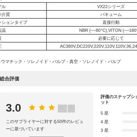
デル
VX22シリーズ
作介質
バキューム
ーションタイプ
直接行動
気温
NBR (−−80°C),VITON (−−180
置
必要に応じて
圧
AC380V,DC220V,220V,110V,110V,36,2
ネウマチック・ソレノイド・バルブ・真空・ソレノイド・バルブ
総合評価
評価のスナップシ
ット
3.0
5 星
このサプライヤーに対する50件のレビュ
4 星
ーに基づいています
3 星