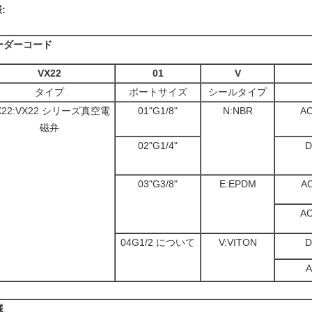
:
ーダーコード
VX22
01
V
タイプ
ポートサイズ
シールタイプ
X22:VX22 シリーズ真空電
01"G1/8"
N:NBR
AC
磁弁
02"G1/4"
D
03"G3/8"
E:EPDM
AC
AC
04G1/2 について
V:VITON
D
A
様