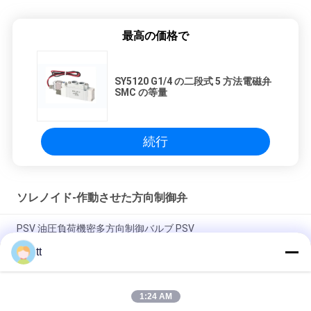
最高の価格で
SY5120 G1/4 の二段式 5 方法電磁弁
SMC の等量
続行
ソレノイド-作動させた方向制御弁
PSV 油圧負荷機密多方向制御バルブ PSV
tt
ボール・コントロールのシャトルの気流制御弁 ST-01、ST-02
を点検して下さい
1:24 AM
真空システムのための 3/2 の方法直動式真鍮の電磁弁 G1/8」