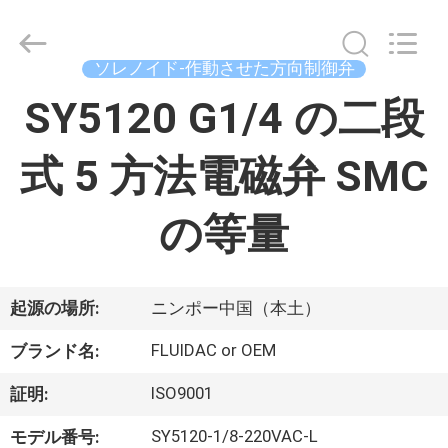
ヤ
ー.
Copyright
©
2015
ソレノイド-作動させた方向制御弁
-
2026
家
SY5120 G1/4 の二段
China
Concrete
Autoclave
Online
Market.
式 5 方法電磁弁 SMC
All
プ
Rights
Reserved.
Developed
ロ
の等量
by
ECER
ダ
ク
起源の場所:
ニンポー中国（本土）
ト
FLUIDAC or OEM
ブランド名:
ISO9001
証明:
私
SY5120-1/8-220VAC-L
モデル番号: