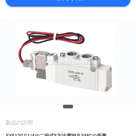
質
管
理
私
達
に
連
絡
し
な
製品の説明
さ
SY5120 G1/4の二段式5方法電磁弁SMCの等量