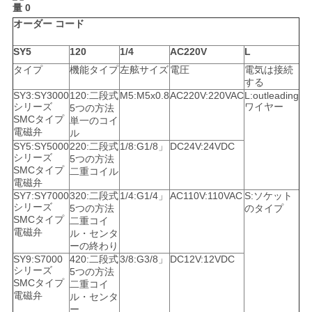
求
オーダー コード
し
SY5
120
1/4
AC220V
L
な
タイプ
機能タイプ
左舷サイズ
電圧
電気は接続
さ
する
SY3:SY3000
120:二段式
M5:M5x0.8
AC220V:220VAC
L:outleading
シリーズ
ワイヤー
5つの方法
い
SMCタイプ
単一のコイ
電磁弁
ル
SY5:SY5000
220:二段式
1/8:G1/8」
DC24V:24VDC
シリーズ
地
5つの方法
SMCタイプ
二重コイル
電磁弁
図
SY7:SY7000
320:二段式
1/4:G1/4」
AC110V:110VAC
S:ソケット
シリーズ
5つの方法
のタイプ
SMCタイプ
二重コイ
電磁弁
ル・センタ
プ
ーの終わり
SY9:S7000
420:二段式
3/8:G3/8」
DC12V:12VDC
ラ
シリーズ
5つの方法
SMCタイプ
二重コイ
イ
電磁弁
ル・センタ
ー