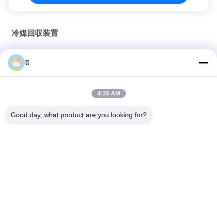
バ
シ
冷媒回収装置
ー
冷却する回復機械フレオンの満ちる貸出記録装置
tt
ポ
再充電 r134a の回復機械冷凍の回復単位およびガスは機械を満
リ
たします
4:35 AM
シ
CM3000A の冷却する回復機械
Good day, what product are you looking for?
ー
人気カテゴリ
すべて
具体的なオートクレ
木材のオートクレー
ーブ
ブ
加硫のオートクレー
溶接装置
ブ