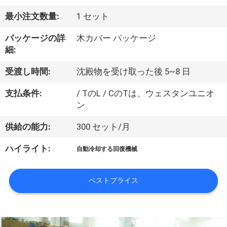
達
最小注文数量:
1 セット
に
つ
パッケージの詳
木カバー パッケージ
細:
い
受渡し時間:
沈殿物を受け取った後 5~8 日
て
支払条件:
/ TのL / CのTは、ウェスタンユニオ
ン
工
供給の能力:
300 セット/月
場
ハイライト:
自動冷却する回復機械
旅
行
ベストプライス
品