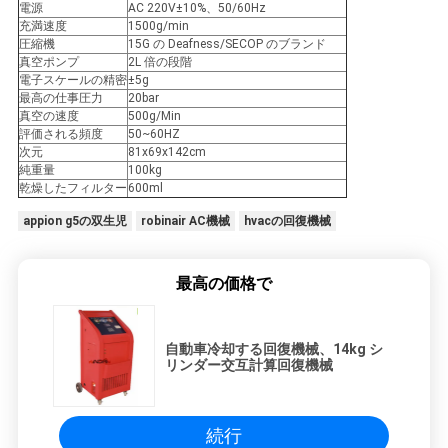
求
電源
AC 220V±10%、50/60Hz
充満速度
1500g/min
し
圧縮機
15G の Deafness/SECOP のブランド
真空ポンプ
2L 倍の段階
な
電子スケールの精密
±5g
最高の仕事圧力
20bar
さ
真空の速度
500g/Min
評価される頻度
50~60HZ
次元
81x69x142cm
い
純重量
100kg
乾燥したフィルター
600ml
appion g5の双生児
robinair AC機械
hvacの回復機械
地
図
最高の価格で
プ
自動車冷却する回復機械、14kg シ
リンダー交互計算回復機械
ラ
イ
続行