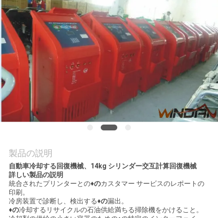
質
管
理
私
達
に
連
製品の説明
絡
自動車冷却する回復機械、14kg シリンダー交互計算回復機械
し
詳しい製品の説明
統合されたプリンターとの
♦の
カスタマー サービスのレポートの
な
印刷。
冷房装置で診断し、検出する
♦の
漏出。
♦の
冷却するリサイクルの石油供給満ちる掃除機をかけること。
さ