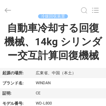
ヤ
ー.
Copyright
©
2015
冷媒回収装置
-
2026
家
自動車冷却する回復
China
Concrete
Autoclave
Online
Market.
機械、14kg シリンダ
All
プ
Rights
Reserved.
Developed
ロ
ー交互計算回復機械
by
ECER
ダ
ク
起源の場所:
広東省、中国（本土）
ト
WINDAN
ブランド名:
CE
証明:
私
WD-L800
モデル番号: