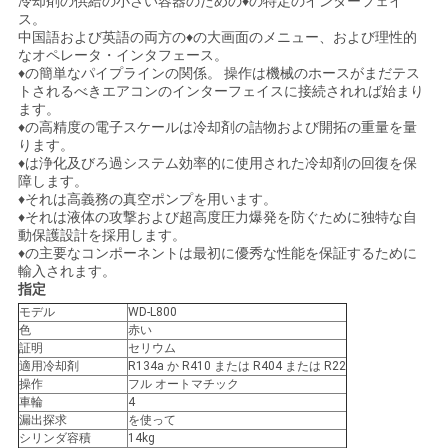
冷却剤の供給の小さい容器のための♦の特定のインターフェイ
ス。
い
中国語および英語の両方の♦の大画面のメニュー、および理性的
なオペレータ・インタフェース。
♦の簡単なパイプラインの関係。 操作は機械のホースがまだテス
トされるべきエアコンのインターフェイスに接続されれば始まり
ニ
ます。
♦の高精度の電子スケールは冷却剤の詰物および開拓の重量を量
ュ
ります。
♦は浄化及びろ過システム効率的に使用された冷却剤の回復を保
ー
障します。
♦それは高義務の真空ポンプを用います。
ス
♦それは液体の攻撃および超高度圧力爆発を防ぐために独特な自
動保護設計を採用します。
♦の主要なコンポーネントは最初に優秀な性能を保証するために
輸入されます。
引
指定
モデル
WD-L800
用
色
赤い
証明
セリウム
を
適用冷却剤
R134a か R410 または R404 または R22
操作
フル オートマチック
車輪
4
要
漏出探求
を使って
シリンダ容積
14kg