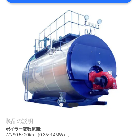
質
管
理
私
達
に
連
絡
し
製品の説明
な
ボイラー変数範囲:
さ
WNS0.5~20t/h （0.35~14MW）。