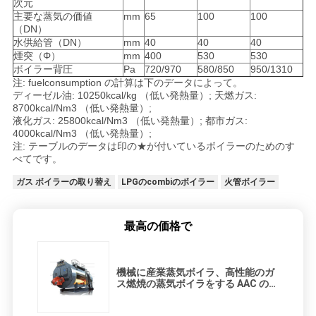
次元
主要な蒸気の価値
mm
65
100
100
（DN）
水供給管（DN）
mm
40
40
40
煙突（Φ）
mm
400
530
530
ボイラー背圧
Pa
720/970
580/850
950/1310
注: fuelconsumption の計算は下のデータによって。
ディーゼル油: 10250kcal/kg （低い発熱量）; 天燃ガス:
8700kcal/Nm3 （低い発熱量）;
液化ガス: 25800kcal/Nm3 （低い発熱量）; 都市ガス:
4000kcal/Nm3 （低い発熱量）;
注: テーブルのデータは印の★が付いているボイラーのためのす
べてです。
ガス ボイラーの取り替え
LPGのcombiのボイラー
火管ボイラー
最高の価格で
機械に産業蒸気ボイラ、高性能のガ
ス燃焼の蒸気ボイラをする AAC のブ
ロック