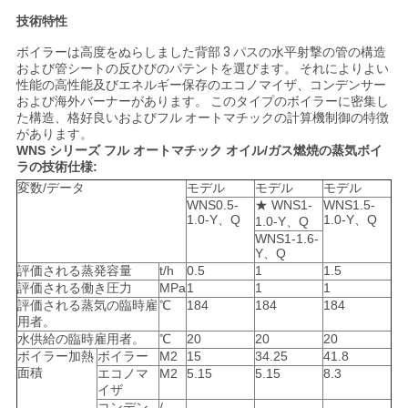
技術特性
い
ボイラーは高度をぬらしました背部 3 パスの水平射撃の管の構造
および管シートの反ひびのパテントを選びます。 それによりよい
性能の高性能及びエネルギー保存のエコノマイザ、コンデンサー
ニ
および海外バーナーがあります。 このタイプのボイラーに密集し
た構造、格好良いおよびフル オートマチックの計算機制御の特徴
ュ
があります。
WNS シリーズ フル オートマチック オイル/ガス燃焼の蒸気ボイ
ー
ラの技術仕様:
変数/データ
モデル
モデル
モデル
ス
WNS0.5-
★ WNS1-
WNS1.5-
1.0-Y、Q
1.0-Y、Q
1.0-Y、Q
WNS1-1.6-
Y、Q
引
評価される蒸発容量
t/h
0.5
1
1.5
評価される働き圧力
MPa
1
1
1
用
評価される蒸気の臨時雇
℃
184
184
184
用者。
を
水供給の臨時雇用者。
℃
20
20
20
ボイラー加熱
ボイラー
M2
15
34.25
41.8
要
面積
エコノマ
M2
5.15
5.15
8.3
イザ
コンデン
/