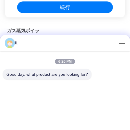
続行
ガス蒸気ボイラ
tt
向流の熱交換器を乾燥するさびないグラファイトの熱交換器水
多目的化学熱交換器の貝および管の蒸化器の高い剛性率
6:20 PM
横のオイル（ガス）の水管の蒸気ボイラ
Good day, what product are you looking for?
人気カテゴリ
すべて
具体的なオートクレ
木材のオートクレー
ーブ
ブ
加硫のオートクレー
溶接装置
ブ