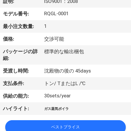
達
証明:
ISO9001：2008
に
RQGL-0001
モデル番号:
つ
1
最小注文数量:
い
価格:
交渉可能
て
パッケージの詳
標準的な輸出梱包
細:
工
受渡し時間:
沈殿物の後の 45days
場
支払条件:
トン/ TまたはL /℃
旅
30sets/year
供給の能力:
行
ハイライト:
ガス蒸気ボイラ
品
ベストプライス