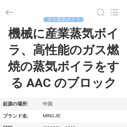
ヤ
ー.
Copyright
©
2015
ガス蒸気ボイラ
-
2026
家
機械に産業蒸気ボイ
China
Concrete
Autoclave
Online
Market.
ラ、高性能のガス燃
All
プ
Rights
Reserved.
Developed
ロ
焼の蒸気ボイラをす
by
ECER
ダ
る AAC のブロック
ク
ト
起源の場所:
中国
私
MINGJIE
ブランド名: