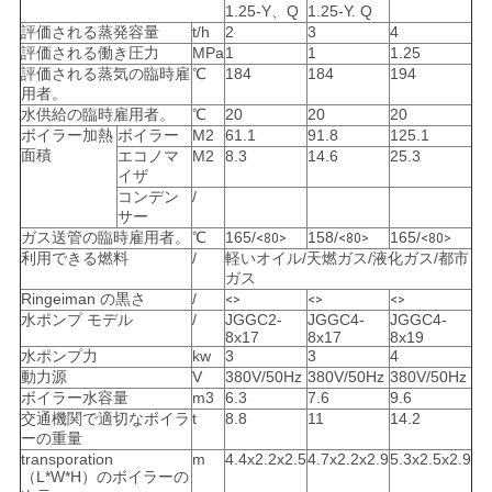
バ
1.25-Y、Q
1.25-Y. Q
評価される蒸発容量
t/h
2
3
4
シ
評価される働き圧力
MPa
1
1
1.25
評価される蒸気の臨時雇
℃
184
184
194
用者。
ー
水供給の臨時雇用者。
℃
20
20
20
ボイラー加熱
ボイラー
M2
61.1
91.8
125.1
ポ
面積
エコノマ
M2
8.3
14.6
25.3
イザ
リ
コンデン
/
サー
シ
ガス送管の臨時雇用者。
℃
165/
158/
165/
<80>
<80>
<80>
利用できる燃料
/
軽いオイル/天燃ガス/液化ガス/都市
ー
ガス
Ringeiman の黒さ
/
<>
<>
<>
水ポンプ モデル
/
JGGC2-
JGGC4-
JGGC4-
8x17
8x17
8x19
水ポンプ力
kw
3
3
4
動力源
V
380V/50Hz
380V/50Hz
380V/50Hz
ボイラー水容量
m3
6.3
7.6
9.6
交通機関で適切なボイラ
t
8.8
11
14.2
ーの重量
transporation
m
4.4x2.2x2.5
4.7x2.2x2.9
5.3x2.5x2.9
（L*W*H）のボイラーの