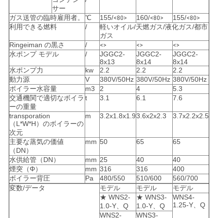
求
サー
ガス送管の臨時雇用者。
℃
155/
160/
155/
し
<80>
<80>
<80>
利用できる燃料
/
軽いオイル/天燃ガス/液化ガス/都市
ガス
な
Ringeiman の黒さ
/
<>
<>
<>
水ポンプ モデル
/
JGGC2-
JGGC2-
JGGC2-
さ
8x13
8x14
8x14
水ポンプ力
kw
2.2
2.2
2.2
い
動力源
V
380V/50Hz
380V/50Hz
380V/50Hz
ボイラー水容量
m3
2
4
5.3
交通機関で適切なボイラ
t
3.1
6.1
7.6
ーの重量
地
transporation
m
3.2x1.8x1.9
3.6x2x2.3
3.7x2.2x2.5
（L*W*H）のボイラーの
図
次元
主要な蒸気の価値
mm
50
65
65
（DN）
水供給管（DN）
mm
25
40
40
プ
煙突（Φ）
mm
316
316
400
ボイラー背圧
Pa
480/550
510/600
560/700
ラ
変数/データ
モデル
モデル
モデル
★ WNS2-
★ WNS3-
WNS4-
イ
1.25-Y、Q
1.0-Y、Q
1.0-Y、Q
WNS2-
WNS3-