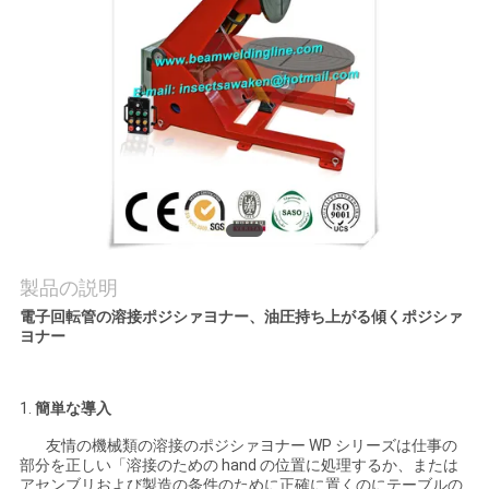
質
管
理
私
達
に
製品の説明
連
電子回転管の溶接ポジシァヨナー、油圧持ち上がる傾くポジシァ
ヨナー
絡
し
1.
簡単な導入
な
友情の機械類の溶接のポジシァヨナー WP シリーズは仕事の
部分を正しい「溶接のための hand の位置に処理するか、または
さ
アセンブリおよび製造の条件のために正確に置くのにテーブルの