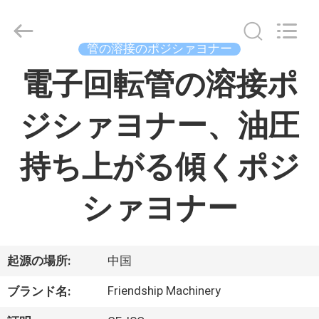
ヤ
ー.
Copyright
©
2015
管の溶接のポジシァヨナー
-
2026
家
電子回転管の溶接ポ
China
Concrete
Autoclave
Online
Market.
ジシァヨナー、油圧
All
プ
Rights
Reserved.
Developed
ロ
持ち上がる傾くポジ
by
ECER
ダ
シァヨナー
ク
ト
起源の場所:
中国
私
Friendship Machinery
ブランド名: