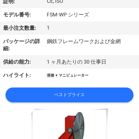
達
CE, ISO
証明:
に
モデル番号:
FSM-WP シリーズ
つ
1
最小注文数量:
い
パッケージの詳
鋼鉄フレームワークおよび金網
て
細:
供給の能力:
1 ヶ月あたりの 30 仕事日
工
ハイライト:
溶接 + マニピュレーター
場
旅
ベストプライス
行
品