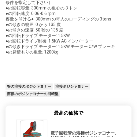
求
条件を指定して下さい）
●の回転容量: 300mm の重心の 3 トン
し
●の回転速度: 0.06-0.6 rpm
容量を傾ける●: 300mm の奇人のローディングの 3tons
な
●の傾きの範囲: 0 から 135 度
●の傾きの速度: 50 秒の 135 度
●の回転ドライブ モーター: 1.5KW
さ
●の回転ドライブ制御: 1.5KW AC インバーター
●の傾きドライブ モーター: 1.5KW モーター C/W ブレーキ
い
●の見積もりの重量: 1200kg
地
図
管の溶接のポジシァヨナー
溶接ポジシァヨナー
溶接のポジシァヨナーの回転盤
プ
最高の価格で
ラ
イ
電子回転管の溶接ポジシァヨナー、