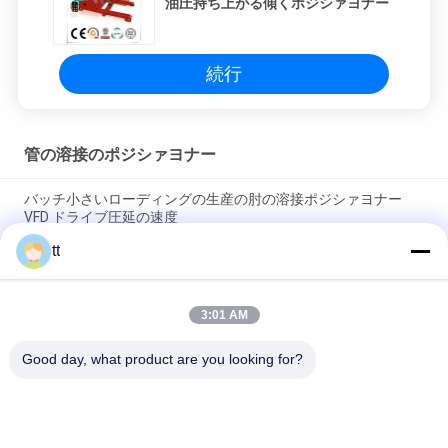
油圧持ち上がる傾くポジシァヨナー
バ
シ
続行
ー
ポ
管の溶接のポジシァヨナー
リ
バッチ小さいローディングの生産の肘の溶接ポジシァヨナー
シ
VFD ドライブ圧延の速度
ー
tt
横の自動溶接のポジシァヨナー、3 トンの溶接ポジシァヨナー
の Turing のテーブル
3:01 AM
溶接されるか、のための C のタイプ倍のコラムの持ち上がる溶
接ポジシァヨナーまたは集まっていること
Good day, what product are you looking for?
人気カテゴリ
すべて