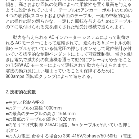
傾き、高さおよび回転の使用によって柔軟性を置く最高を与える
い
ように設計されています。 テーブルはアンカー・ボルトのための
4 つの放射状スロットおよび表面のテーブル、一組の中枢的な印
との操作の間の滑らかな、一定した回転を与えるためにテーブル
の下に取付けられる先を細くされた軸受け機械で造られます。
ニ
動力を与えられる AC インバーター システムによって制御さ
ュ
れる AC モーターによって運転されて。 造られる 6 メートルの制
御ケーブルが付いている低電圧の押しボタンそして電位差計が付
いている標準的な制御ペンダントによって可変速制御。 傾きの動
ー
きは電気で減力剤の変速機を通って動的にブレーキがかかること
の 1.5KW AC モーターによって運転されて動力を与えられます。
ス
溶接の動力源によい埋まっていることを保障するために
800amps 回転式クランプによって造られる。
引
2.
技術的な変数
用
●モデル: FSM-WP-3
●のテーブルの直径 1000mm
を
●の最高のテーブルの高さ: 1660mm
●の最低のテーブルの高さ: 1020mm
●の吊り下げ式制御: 24VAC 回路、6m ケーブルが付いている押し
要
ボタン
●の入力電圧: 命令する場合の 380-415V/3phase/50-60Hz （電圧