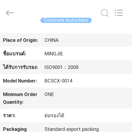
China
Concrete
Autoclave
Online
Concrete Autoclave
Market.
All
บ้าน
Rights
Reserved.
Place of Origin:
CHINA
Developed
by
ECER
ผลิตภัณฑ์
ชื่อแบรนด์:
MINGJIE
ได้รับการรับรอง:
ISO9001：2008
เกี่ยว
Model Number:
BCSCX-0014
กับ
Minimum Order
ONE
เรา
Quantity:
ราคา:
ต่อรองได้
ทัวร์
Packaging
Standard export packing