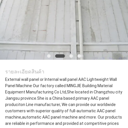
ใบ
เสนอ
ราคา
แผนผัง
เว็บไซต์
รายละเอียดสินค้า
External wall panel or Internal wall panel AAC Lightweight Wall
นโยบาย
Panel Machine Our factory called MINGJIE Building Material
Equipment Manufacturing Co Ltd,She located in Changzhou city
ความ
Jiangsu province.She is a China based primary AAC panel
produciton Line manufacturer, We can provide our worldwide
เป็น
customers with superior quality of full-automatic AAC panel
machine,automatic AAC panel machine and more. Our products
ส่วน
are reliable in performance and provided at competitive prices