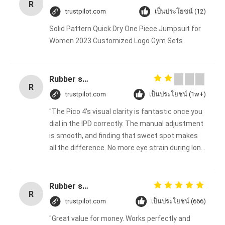
R
trustpilot.com
เป็นประโยชน์ (12)
Solid Pattern Quick Dry One Piece Jumpsuit for
Women 2023 Customized Logo Gym Sets
Rubber solid forklift tires For material handling forklift
R
trustpilot.com
เป็นประโยชน์ (1w+)
"The Pico 4's visual clarity is fantastic once you
dial in the IPD correctly. The manual adjustment
is smooth, and finding that sweet spot makes
all the difference. No more eye strain during long
sessions. Highly recommend taking the time to
set it up properly!""The Pico 4's visual clarity is
fantastic once you dial in the IPD correctly. The
Rubber solid forklift tires For material handling forklift
R
manual adjustment is smooth, and finding that
trustpilot.com
เป็นประโยชน์ (666)
sweet spot makes all the difference. No more
"Great value for money. Works perfectly and
eye strain during long sessions. Highly