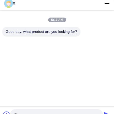
tt
0.7Mpa Compact Pneumatic Foot Pedal Valve 3 Position 5
Way , Directional Control Valve
5:17 AM
Two Position Five Way Manual Operated Hand Valve 4R210-
Good day, what product are you looking for?
08S With Spring Automatic Return
หมวดหมู่ยอดนิยม
ทั้งหมด
Concrete Autoclave
Wood Autoclave
Vulcanizing 
Welding Equipment
Autoclave
Pipe Welding 
Pipe Welding 
Rotator
Positioners
2 Way Pneumatic 
Solenoid Operated 