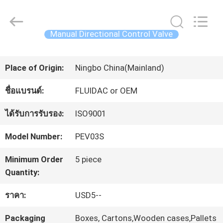
China
Concrete
Autoclave
Online
Manual Directional Control Valve
Market.
All
บ้าน
Rights
Reserved.
Place of Origin:
Ningbo China(Mainland)
Developed
by
ECER
ผลิตภัณฑ์
ชื่อแบรนด์:
FLUIDAC or OEM
ได้รับการรับรอง:
ISO9001
เกี่ยว
Model Number:
PEV03S
กับ
Minimum Order
5 piece
เรา
Quantity:
ราคา:
USD5--
ทัวร์
Packaging
Boxes, Cartons,Wooden cases,Pallets