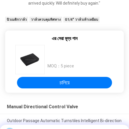
arrived quickly. Will definitely buy again."
recommend taking the time to set it up
properly!""The Pico 4's visual clarity is fantastic
once you dial in the IPD correctly. The manual
นิวเมติกวาล์ว
วาล์วควบคุมทิศทาง
G1/4" วาล์วเท้าเหยียบ
adjustment is smooth, and finding that sweet
spot makes all the difference. No more eye
এর সেরা মূল্য পান
strain during long sessions. Highly recommend
taking the time to set it up properly!""The Pico
4's visual clarity is fantastic once you dial in the
IPD correctly. The manual adjustment is
MOQ：
5 piece
smooth, and finding that sweet spot makes all
the difference. No more eye strain during long
sessions. Highly r
চালিয়ে
Manual Directional Control Valve
Outdoor Passage Automatic Turnstiles Intelligent Bi-direction
Entrance