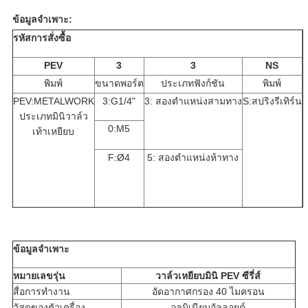
ข้อมูลจำเพาะ:
รหัสการสั่งซื้อ
PEV
3
3
NS
พิมพ์
ขนาดพอร์ต
ประเภทฟังก์ชัน
พิมพ์
PEV:METALWORK
3:G1/4"
3: สองตำแหน่งสามทาง
S:สปริงรีเทิร์น
ประเภทมินิวาล์ว
0:M5
เท้าเหยียบ
F:Ø4
5: สองตำแหน่งห้าทาง
ข้อมูลจำเพาะ
หมายเลขรุ่น
วาล์วเหยียบมินิ PEV ซีรี่ส์
สื่อการทำงาน
อัดอากาศกรอง 40 ไมครอน
วัสดุของตัวเครื่อง
อลูมิเนียมอัลลอยด์