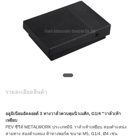
ใบ
เสนอ
ราคา
แผนผัง
เว็บไซต์
นโยบาย
รายละเอียดสินค้า
ความ
อลูมิเนียมอัลลอยด์ 3 ทางวาล์วควบคุมนิวเมติก, G1/4 "วาล์วเท้า
เป็น
เหยียบ
PEV ซีรีส์ METALWORK ประเภทมินิ วาล์วเท้าเหยียบ สองตำแหน่ง
ส่วน
สามทาง สองตำแหน่ง ห้าทางพอร์ต ขนาด M5, G1/4, Ø4 เช่น