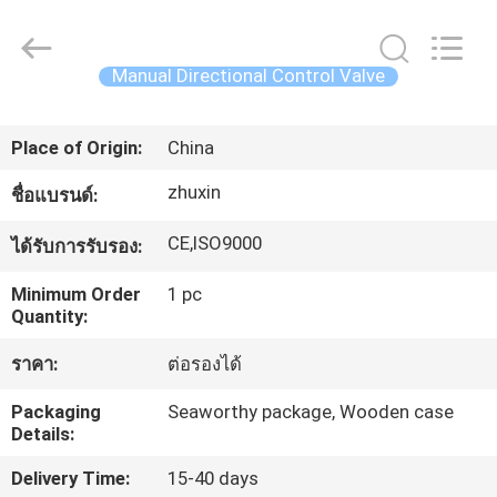
China
Concrete
Autoclave
Online
Market.
Manual Directional Control Valve
All
Rights
Reserved.
บ้าน
Developed
by
Place of Origin:
China
ECER
zhuxin
ชื่อแบรนด์:
ผลิตภัณฑ์
CE,ISO9000
ได้รับการรับรอง:
เกี่ยว
Minimum Order
1 pc
Quantity:
กับ
ราคา:
ต่อรองได้
เรา
Packaging
Seaworthy package, Wooden case
Details:
ทัวร์
Delivery Time:
15-40 days