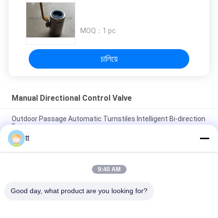
ส่วน
ตัว
MOQ：
1 pc
চালিয়ে
Manual Directional Control Valve
Outdoor Passage Automatic Turnstiles Intelligent Bi-direction
Entrance
tt
0.7Mpa Compact Pneumatic Foot Pedal Valve 3 Position 5
Way , Directional Control Valve
9:40 AM
Two Position Five Way Manual Operated Hand Valve 4R210-
08S With Spring Automatic Return
Good day, what product are you looking for?
หมวดหมู่ยอดนิยม
ทั้งหมด