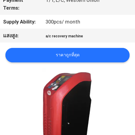
Payment
T/T, L/C, Western Union
ใบ
Terms:
เสนอ
Supply Ability:
300pcs/ month
ราคา
แสงสูง:
a/c recovery machine
แผนผัง
ราคาถูกที่สุด
เว็บไซต์
นโยบาย
ความ
เป็น
ส่วน