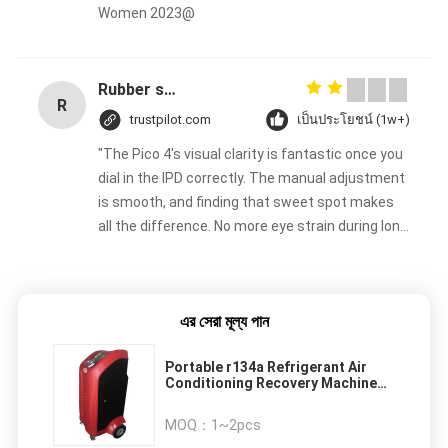
Women 2023@
Rubber solid forklift tires For material handling forklift
R
trustpilot.com
เป็นประโยชน์ (1w+)
"The Pico 4's visual clarity is fantastic once you
dial in the IPD correctly. The manual adjustment
is smooth, and finding that sweet spot makes
all the difference. No more eye strain during long
sessions. Highly recommend taking the time to
set it up properly!""The Pico 4's visual clarity is
fantastic once you dial in the IPD correctly. The
এর সেরা মূল্য পান
manual adjustment is smooth, and finding that
sweet spot makes all the difference. No more
Portable r134a Refrigerant Air
eye strain during long sessions. Highly
Conditioning Recovery Machine
recommend taking the time to set it up
AC Service Station
properly!""The Pico 4's visual clarity is fantastic
MOQ：
1~2pcs
once you dial in the IPD correctly. The manual