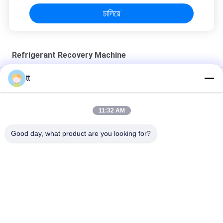
adjustment is smooth, and finding that sweet
চালিয়ে
spot makes all the difference. No more eye
strain during long sessions. Highly recommend
taking the time to set it up properly!""The Pico
Refrigerant Recovery Machine
4's visual clarity is fantastic once you dial in the
IPD correctly. The manual adjustment is
tt
refrigerant recovery machine freon filling charging machine
smooth, and finding that sweet spot makes all
the difference. No more eye strain during long
Recharge r134a Recovery Machine Refrigeration Recovery
sessions. Highly r
11:32 AM
Unit And Gas Charge Machine
Good day, what product are you looking for?
CM3000A Refrigerant recovery machine
หมวดหมู่ยอดนิยม
ทั้งหมด
Concrete Autoclave
Wood Autoclave