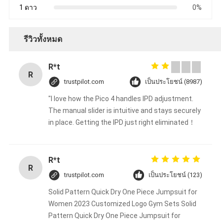
1 ดาว
0%
รีวิวทั้งหมด
R*t
R
trustpilot.com
เป็นประโยชน์ (8987)
"I love how the Pico 4 handles IPD adjustment.
The manual slider is intuitive and stays securely
in place. Getting the IPD just right eliminated！
R*t
R
trustpilot.com
เป็นประโยชน์ (123)
Solid Pattern Quick Dry One Piece Jumpsuit for
Women 2023 Customized Logo Gym Sets Solid
Pattern Quick Dry One Piece Jumpsuit for