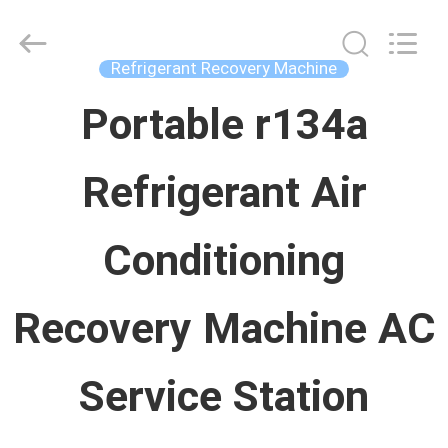
China
Concrete
Autoclave
Online
Refrigerant Recovery Machine
Market.
All
บ้าน
Rights
Portable r134a
Reserved.
Developed
by
ECER
Refrigerant Air
ผลิตภัณฑ์
Conditioning
เกี่ยว
กับ
Recovery Machine AC
เรา
Service Station
ทัวร์