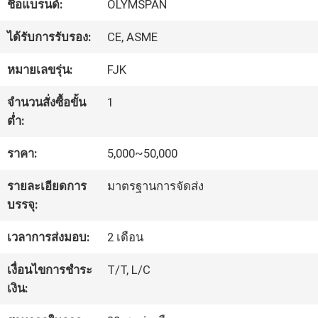
ชื่อแบรนด์:
OLYMSPAN
โรงงาน
ได้รับการรับรอง:
CE, ASME
ควบคุม
หมายเลขรุ่น:
FJK
คุณภาพ
จำนวนสั่งซื้อขั้น
1
ต่ำ:
ติดต่อ
ราคา:
5,000~50,000
เรา
รายละเอียดการ
มาตรฐานการจัดส่ง
บรรจุ:
ข่าว
เวลาการส่งมอบ:
2 เดือน
เงื่อนไขการชำระ
T/T, L/C
ขอ
เงิน: