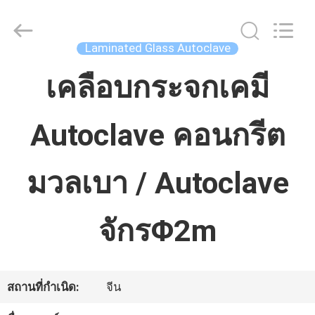
China
Concrete
Autoclave
Online
Laminated Glass Autoclave
Market.
All
บ้าน
Rights
เคลือบกระจกเคมี
Reserved.
Developed
by
ECER
Autoclave คอนกรีต
ผลิตภัณฑ์
มวลเบา / Autoclave
เกี่ยว
กับ
จักรΦ2m
เรา
สถานที่กำเนิด:
จีน
ทัวร์