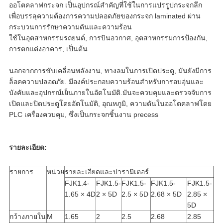
ออโตคลาฟกระจก เป็นอุปกรณ์สําคัญที่ใช้ในการแปรรูปกระจกลึก
เพื่อบรรลุความต้องการความปลอดภัยของกระจก laminated ผ่าน
กระบวนการรักษาความดันและความร้อน
ใช้ในอุตสาหกรรมรถยนต์, การบินอวกาศ, อุตสาหกรรมการป้องกัน,
การตกแต่งอาคาร, เป็นต้น
นอกจากการขับเคลื่อนพลังงาน, ทางลมในการเปิดประตู, มันยังมีการ
ล็อคความปลอดภัย. มีองค์ประกอบความร้อนสําหรับการอบอุ่นและ
บังคับและอุปกรณ์เย็นภายในอัตโนมัติ.มันจะควบคุมและตรวจจับการ
เปิดและปิดประตูโดยอัตโนมัติ, อุณหภูมิ, ความดันในออโตคลาฟโดย
PLC เครื่องควบคุม, ซึ่งเป็นกระจกชิ้นงาน precess
รายละเอียด:
รายการ
หน่วย
รายละเอียดและปารามิเตอร์
FJK1.4-
FJK1.5-
FJK1.5-
FJK1.5-
FJK1.5-
1.65 × 4D
2 × 5D
2.5 × 5D
2.68 × 5D
2.85 ×
5D
กว้างภายใน
M
1.65
2
2.5
2.68
2.85