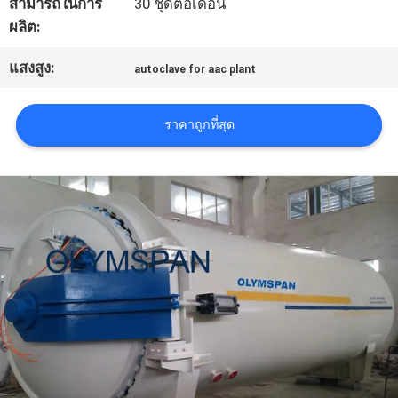
ใบ
สามารถในการ
30 ชุดต่อเดือน
ผลิต:
เสนอ
แสงสูง:
autoclave for aac plant
ราคา
ราคาถูกที่สุด
แผนผัง
เว็บไซต์
นโยบาย
ความ
เป็น
ส่วน