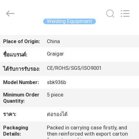
China
Concrete
Autoclave
Online
Market.
Welding Equipment
All
Rights
Reserved.
บ้าน
Developed
by
Place of Origin:
China
ECER
Graigar
ชื่อแบรนด์:
ผลิตภัณฑ์
CE/ROHS/SGS/ISO9001
ได้รับการรับรอง:
เกี่ยว
Model Number:
sbk936b
กับ
Minimum Order
5 piece
Quantity:
เรา
ราคา:
ต่อรองได้
Packaging
Packed in carrying case firstly, and
ทัวร์
Details:
then reinforced with export carton