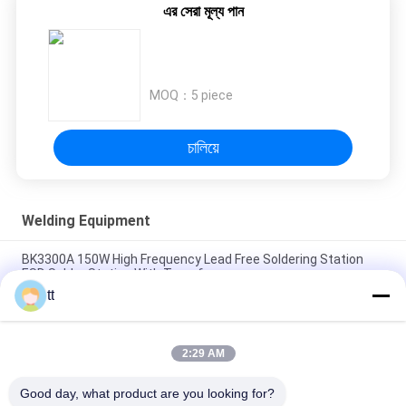
ส่วน
এর সেরা মূল্য পান
ตัว
MOQ：
5 piece
চালিয়ে
Welding Equipment
BK3300A 150W High Frequency Lead Free Soldering Station
ESD Solder Station With Transformer
tt
200V Welding Flexible Pure Copper Wire Tinned IEC60245-6
Standard
2:29 AM
AOYUE 908+ Soldering Station for Repairing Cell Phone with
Hot Air Gun and Soldering Iron
Good day, what product are you looking for?