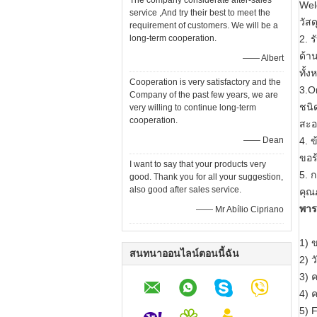
The company considerate after-sales
Wel
service ,And try their best to meet the
วัส
requirement of customers. We will be a
long-term cooperation.
2. 
ด้า
—— Albert
ทั้
Cooperation is very satisfactory and the
3.O
Company of the past few years, we are
ชนิ
very willing to continue long-term
cooperation.
สะอ
—— Dean
4. 
ขอร
I want to say that your products very
5. 
good. Thank you for all your suggestion,
also good after sales service.
คุณ
พาร
—— Mr Abílio Cipriano
1) 
สนทนาออนไลน์ตอนนี้ฉัน
2) 
3) 
4) 
5) F