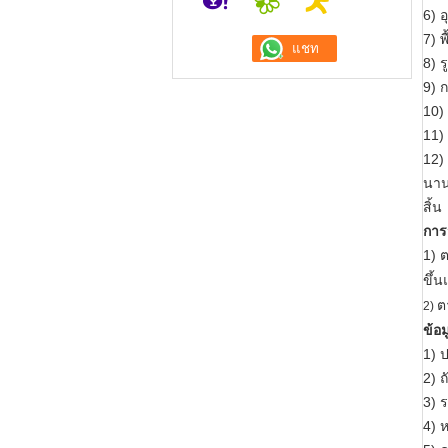
6) 
7) พ
8) 
9) 
10) 
11)
12)
นาน
สิ้น
การ
1) 
ขึ้น
ต
2)
ข้อ
1) 
2) ถ
3) 
4) 