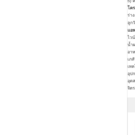
5) 
โคร
ร่า
ลูก
แอพ
ไวน์
น้ำ
อาห
เภส
เทค
อุป
อุต
จิต