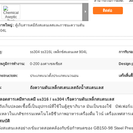
สามารถในการผลิต:
30
ติดต่อ
ภาพใหญ่ :
ตู้เก็บสารเคมีถังสแตนเลสและภาชนะความดัน
904L
ุ:
ss304 ss316L เพล็กซ์สแตนเลส 904L
การรับรอ
หภูมิการทำงาน:
0-200 องศาเซลเซียส
Design 
structoin:
ประเภทแนวตั้งประเภทแนวนอน
เสร็จสิ้นพื
ถังความดันเหล็กสเตนเลสถังน้ำสแตนเลส
น:
ปลอดสารเคมีทางเคมี ss316 / ss304 เรือความดันเหล็กสแตนเลส
ังเก็บปลอดเชื้อนี้เป็นอุปกรณ์ที่ใช้ในตู้สุขาภิบาล
มันเป็นของใช้
บัฟเฟอร์
เหลวในเภสัชกรรมเทคโนโลยีชีวภาพอาหารเครื่องดื่ม
ไวน์
เครื่องเทศสารเ
สมบัติ
ถังสแตนเลสอย่างเข้มงวดสอดคล้องกับข้อกำหนดของ GB150-98 Steel Press