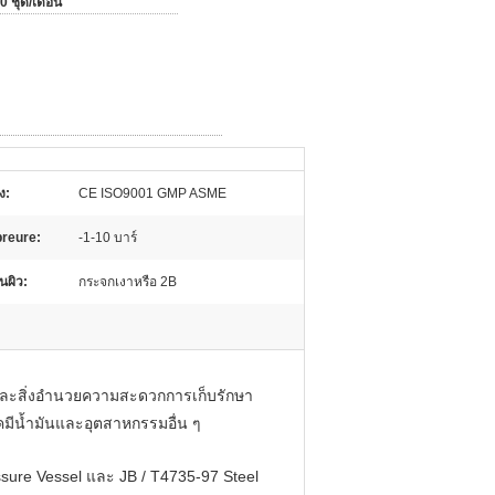
0 ชุด/เดือน
ง:
CE ISO9001 GMP ASME
preure:
-1-10 บาร์
้นผิว:
กระจกเงาหรือ 2B
และสิ่งอำนวยความสะดวกการเก็บรักษา
คมีน้ำมันและอุตสาหกรรมอื่น ๆ
ure Vessel และ JB / T4735-97 Steel