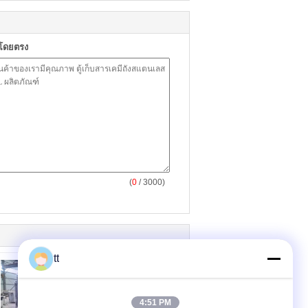
าโดยตรง
(
0
/ 3000)
tt
4:51 PM