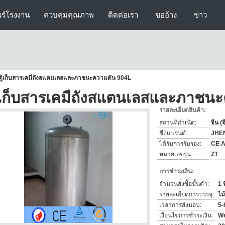
วร์โรงงาน
ควบคุมคุณภาพ
ติดต่อเรา
ขออ้าง
ข่าว
ตู้เก็บสารเคมีถังสแตนเลสและภาชนะความดัน 904L
ู้เก็บสารเคมีถังสแตนเลสและภาชน
รายละเอียดสินค้า:
สถานที่กำเนิด:
จีน (
ชื่อแบรนด์:
JHE
ได้รับการรับรอง:
CE 
หมายเลขรุ่น:
ZT
การชำระเงิน:
จำนวนสั่งซื้อขั้นต่ำ:
1 พ
รายละเอียดการบรรจุ:
ไม
เวลาการส่งมอบ:
5-
เงื่อนไขการชำระเงิน:
We