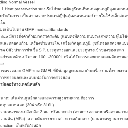
ding Normal Vessel
ดุ 1.Heat preservation ของเรือใช้พลาสติคยูรีเทนที่ทนต่ออุณหภูมิสูงและท
รับรับสัมภาระเป็นสากลจากประเทศญี่ปุ่นตู้คอนเทนเนอร์ภายในใช้เหล็กสแ
นใน
งหมดเป็นไปตาม GMP medicalStandards
rifice มีการตั้งค่าด้วยมาตรวัดระดับ (แบบคงที่ความดันประเภทความจุไม่ใช่ช
ดและหลอดแก้ว), เครื่องช่วยหายใจ, เครื่องวัดอุณหภูมิ, (ชนิดจอแสดงผล
าด CIP, ปากกาฆ่าเชื้อ SIP, ประตูทางออกและประตูทางเข้าของของเหลว
ข้อกำหนดด้านปริมาณ: 100L-30000L หรือได้รับการออกแบบและผลิตตามคว
้อง
การตรวจสอบ GMP ของ GMEL ที่มีข้อมูลถูกแนบมากับเครื่องรวมทั้งรายง
ภาพภายนอกและแบบฟอร์มการตรวจสอบ
ามิเตอร์ทางเทคนิคหลัก
ขนาด: เส้นผ่านศูนย์กลางและความสูงตามความต้องการ
วัสดุ: สแตนเลส (304 หรือ 316L)
ความหนาของเปลือกถัง: 2 มม. หรือมากกว่า (ตามการออกแบบหรือตามความต
ความดัน (MPa): ความดันบรรยากาศ - ความดันกลาง (ตามมาตรฐานการอ
unction: เก็บหรือถังหมัก