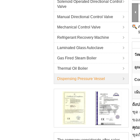
Solenoid Operated Directional Control
Valve
Manual Directional Control Valve
Mechanical Control Valve
Refrigerant Recovery Machine
Laminated Glass Autoclave
วัสด
Gas Fired Steam Boiler
อุณ
Thermal Oil Boiler
Dispensing Pressure Vessel
Con
เน้
ถัง
ชุด
ถ
ของ
คุณ
ชุด