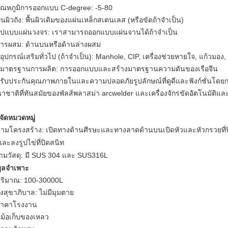
อุณหภูมิการออกแบบ C-degree: -5-80
ื้นผิวถัง: พื้นผิวเดิมของแผ่นเหล็กสเตนเลส (หรือขัดถ้าจำเป็น)
รูปแบบแผ่นวงจร: เราสามารถออกแบบแผ่นจานได้ถ้าจำเป็น
การผสม: ด้านบนหรือด้านล่างผสม
อุปกรณ์เสริมทั่วไป (ถ้าจำเป็น): Manhole, CIP, เครื่องช่วยหายใจ, แก้วมอง
 มาตรฐานการผลิต: การออกแบบและสร้างมาตรฐานความดันของเรือจีน
 รับประกันคุณภาพภายในและความปลอดภัยรูปลักษณ์ที่ดูดีและฟังก์ชั่นโด
าชาติที่ทันสมัยของพัลส์พลาสม่า arcwelder และเครื่องจักรขัดอัตโนมัติและ 
จัดหมวดหมู่
ตามโครงสร้าง: เปิดทางด้านศีรษะและทางลาดด้านบนเปิดหัวและหัวกรวยที่ปิด
และลงรูปไข่ที่ปิดสนิท
ามวัสดุ: มี SUS 304 และ SUS316L
มูลจำเพาะ
ปริมาณ: 100-30000L
ังสุขาภิบาล: ไม่มีมุมตาย
ราคาโรงงาน
หม้อเก็บของเหลว