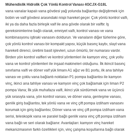
Mühendislik Hidrolik Çok Yönlü Kontrol Vanası 4GCJX-G18L
vana vanalar kapalı vana gövdesi yağ yolunda bağlantıyı değiştirmek için
bobin ve valf gövdesi arasındaki nispi hareket geçer.
Çok yönlü kontrol valfı,
iki ya da daha fazla birleşik valf ile ana gövde olarak bir valftır.
Iş
gereksinimlerine bağlı olarak, emniyet valfı, kontrol vanası ve vana
kombinasyonu iştiraki vanasını doldurun.
Ve vanaların diğer türlerine göre,
çok yönlü kontrol vanası bir kompakt yapısı, küçük basınç kaybı, slayt vana
hareketi direnci, üretimi basit işlevleri, uzun ömürlü, bir numarası vardır.
Birden yön kontrol valfleri ve kontrol yöntemleri ile kamyon vinç, çok yollu
vana ve kontrol yöntemleri ile inşaat makineleri olduğunu.
İlk ikincil basınç
sınırlama valfi ve döner valf yük limanı A1 ağız ve B1 portu, ilk ana tahliye
vanası ve çoklu vana bağlantı noktaları P1 pompa bağlantısı ile kamyon
vinç, ikinci ana tahliye vanası ve kamyon vinç çok bağlamak için liman P2
pompa Vana;
İlk yük muhafaza valfi, ikinci yük sürdürmek vana ve üçüncü
yük sırasıyla vana, yön kontrol vanası, ve döner vana, genleşme vanası,
genlik giriş bağlantısı, tek yönlü vana ve vinç çift pompa izdiham vanasını
korumak için giriş bağlantısı;
Döner vana ve vinç çift pompa izdiham vana
serisi, teleskopik vana ve paralel bağlı genlik vana vinç çift pompa izdiham
vana bağlı ve seri olarak bağlanır.
Avantajları: kamyon vinç hareket
mekanizmasının farklı özellikleri için, vinç çalışma koşullarına bağlı olarak