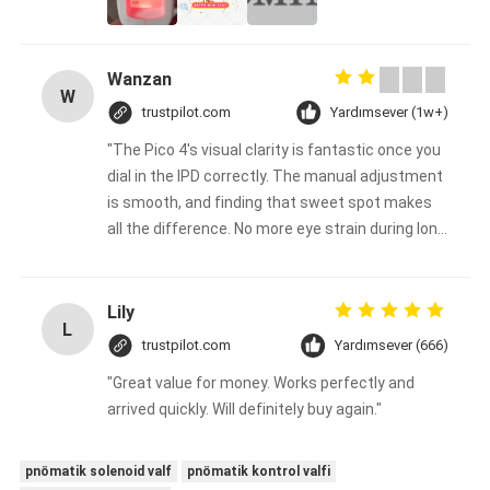
Wanzan
W
trustpilot.com
Yardımsever (1w+)
"The Pico 4's visual clarity is fantastic once you
dial in the IPD correctly. The manual adjustment
is smooth, and finding that sweet spot makes
all the difference. No more eye strain during long
sessions. Highly recommend taking the time to
set it up properly!""The Pico 4's visual clarity is
fantastic once you dial in the IPD correctly. The
Lily
L
manual adjustment is smooth, and finding that
trustpilot.com
Yardımsever (666)
sweet spot makes all the difference. No more
"Great value for money. Works perfectly and
eye strain during long sessions. Highly
arrived quickly. Will definitely buy again."
recommend taking the time to set it up
properly!""The Pico 4's visual clarity is fantastic
once you dial in the IPD correctly. The manual
pnömatik solenoid valf
pnömatik kontrol valfi