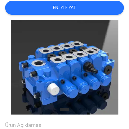
TEKLIF
EN IYI FIYAT
ISTEĞI
SITE
HARITASI
GIZLILIK
POLITIKASI
Ürün Açıklaması