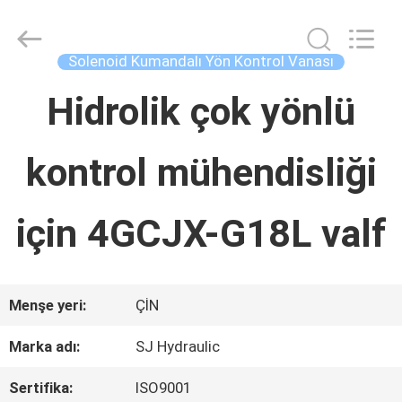
Concrete
Autoclave
Online
Market.
Solenoid Kumandalı Yön Kontrol Vanası
All
Rights
EV
Reserved.
Hidrolik çok yönlü
Developed
by
ECER
kontrol mühendisliği
ÜRÜN:%
S
için 4GCJX-G18L valf
HAKKIMIZDA
Menşe yeri:
ÇİN
FABRIKA
Marka adı:
SJ Hydraulic
TURU
Sertifika:
ISO9001