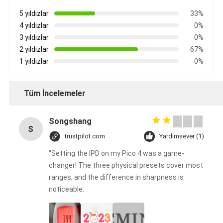
5 yıldızlar
33%
4 yıldızlar
0%
3 yıldızlar
0%
2 yıldızlar
67%
1 yıldızlar
0%
Tüm İncelemeler
Songshang
S
trustpilot.com
Yardımsever (1)
"Setting the IPD on my Pico 4 was a game-
changer! The three physical presets cover most
ranges, and the difference in sharpness is
noticeable.