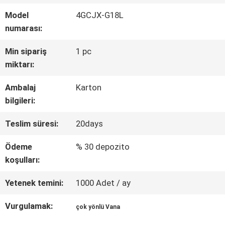
Model
4GCJX-G18L
KALITE
numarası:
KONTROL
Min sipariş
1 pc
miktarı:
BIZIMLE
Ambalaj
Karton
bilgileri:
ILETIŞIME
Teslim süresi:
20days
GEÇIN
Ödeme
% 30 depozito
koşulları:
HABERLER
Yetenek temini:
1000 Adet / ay
BIR
Vurgulamak:
çok yönlü Vana