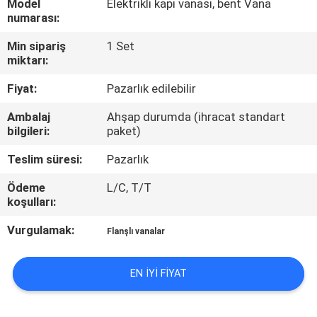
Model
Elektrikli kapı vanası, bent Vana
KONTROL
numarası:
Min sipariş
1 Set
BIZIMLE
miktarı:
ILETIŞIME
Fiyat:
Pazarlık edilebilir
GEÇIN
Ambalaj
Ahşap durumda (ihracat standart
bilgileri:
paket)
HABERLER
Teslim süresi:
Pazarlık
Ödeme
L/C, T/T
BIR
koşulları:
TEKLIF
Vurgulamak:
Flanşlı vanalar
ISTEĞI
EN IYI FIYAT
SITE
HARITASI