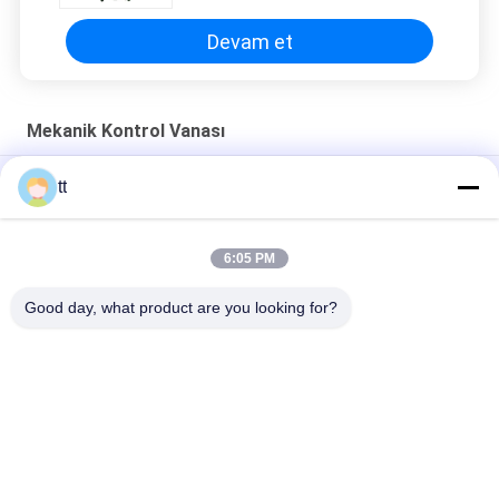
Devam et
Mekanik Kontrol Vanası
Hidrolik İstasyonu / Kontrol Vanaları Sistemi, 0.5T AC Yüksek
tt
Güç Metalurji Ekipmanları - 125T
3-Yollu Mekanik Kontrol Vanası
6:05 PM
Pnömatik Otomasyon Sistemi için 3/2 Mekanik Kontrol Vanası
Good day, what product are you looking for?
Popüler Kategoriler
Tüm
Beton Otoklav
Ahşap Otoklav
Otoklav Gömlekler
Kaynak Donatımı