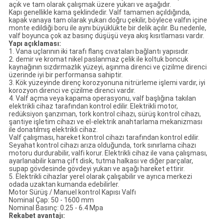
açık ve tam olarak çalışmak üzere yukarı ve aşağıdır.
Kapı genellikle kama şeklindedir.
Valf tamamen açıldığında,
kapak vanaya tam olarak yukarı doğru çekilir, böylece valfın içine
monte edildiği boru ile aynı büyüklükte bir delik açılır.
Bu nedenle,
valf boyunca çok az basınç düşüşü veya akış kısıtlaması vardır.
Yapı açıklaması:
1. Vana uçlarının iki tarafı flanş cıvataları bağlantı yapısıdır.
2. demir ve kromat nikel paslanmaz çelik ile koltuk boncuk
kaynağının sızdırmazlık yüzeyi, aşınma direnci ve çizilme direnci
üzerinde iyi bir performansa sahiptir.
3. Kök yüzeyinde direnç korozyonuna nitrürleme işlemi vardır, iyi
korozyon direnci ve çizilme direnci vardır.
4. Valf açma veya kapama operasyonu, valf başlığına takılan
elektrikli cihaz tarafından kontrol edilir.
Elektrikli motor,
redüksiyon şanzıman, tork kontrol cihazı, sürüş kontrol cihazı,
şantiye işletim cihazı ve el-elektrik anahtarlama mekanizması
ile donatılmış elektrikli cihaz.
Valf çalışması, hareket kontrol cihazı tarafından kontrol edilir.
Seyahat kontrol cihazı arıza olduğunda, tork sınırlama cihazı
motoru durdurabilir, valfi korur.
Elektrikli cihaz ile vana çalışması,
ayarlanabilir kama çift disk, tutma halkası ve diğer parçalar,
supap gövdesinde gövdeyi yukarı ve aşağı hareket ettirir.
5. Elektrikli cihazlar yerel olarak çalışabilir ve ayrıca merkezi
odada uzaktan kumanda edebilirler.
Motor Sürüş / Manuel kontrol Kapısı Valfı
Nominal Çap: 50 - 1600 mm
Nominal Basınç: 0.25 - 6.4 Mpa
Rekabet avantajı: