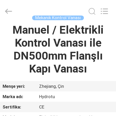
Autoclave
Online
Market.
All
Rights
Mekanik Kontrol Vanası
Reserved.
Developed
by
Manuel / Elektrikli
EV
ECER
Kontrol Vanası ile
ÜRÜN:%
S
DN500mm Flanşlı
Kapı Vanası
HAKKIMIZDA
FABRIKA
Menşe yeri:
Zhejiang, Çin
TURU
Marka adı:
Hydrotu
Sertifika:
CE
KALITE