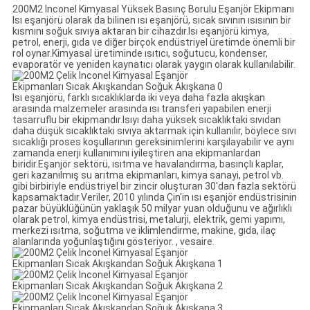
200M2 Inconel Kimyasal Yüksek Basınç Borulu Eşanjör Ekipmanı
Isı eşanjörü olarak da bilinen ısı eşanjörü, sıcak sıvının ısısının bir
kısmını soğuk sıvıya aktaran bir cihazdır.Isı eşanjörü kimya,
petrol, enerji, gıda ve diğer birçok endüstriyel üretimde önemli bir
rol oynar.Kimyasal üretiminde ısıtıcı, soğutucu, kondenser,
evaporatör ve yeniden kaynatıcı olarak yaygın olarak kullanılabilir.
Isı eşanjörü, farklı sıcaklıklarda iki veya daha fazla akışkan
arasında malzemeler arasında ısı transferi yapabilen enerji
tasarruflu bir ekipmandır.Isıyı daha yüksek sıcaklıktaki sıvıdan
daha düşük sıcaklıktaki sıvıya aktarmak için kullanılır, böylece sıvı
sıcaklığı proses koşullarının gereksinimlerini karşılayabilir ve aynı
zamanda enerji kullanımını iyileştiren ana ekipmanlardan
biridir.Eşanjör sektörü, ısıtma ve havalandırma, basınçlı kaplar,
geri kazanılmış su arıtma ekipmanları, kimya sanayi, petrol vb.
gibi birbiriyle endüstriyel bir zincir oluşturan 30'dan fazla sektörü
kapsamaktadır.Veriler, 2010 yılında Çin'in ısı eşanjör endüstrisinin
pazar büyüklüğünün yaklaşık 50 milyar yuan olduğunu ve ağırlıklı
olarak petrol, kimya endüstrisi, metalurji, elektrik, gemi yapımı,
merkezi ısıtma, soğutma ve iklimlendirme, makine, gıda, ilaç
alanlarında yoğunlaştığını gösteriyor. , vesaire.