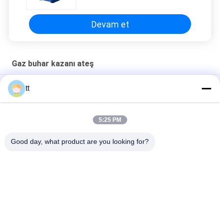
Devam et
Gaz buhar kazanı ateş
Paslanmaz Grafit Eşanjör Sudan Havaya Karşı Akışlı Eşanjör
tt
Çok Amaçlı Kimyasal Eşanjör Kabuk Ve Tüp Evaporatör Yüksek
Sertlik
5:25 PM
Yatay Yağı (Gaz) Su borulu buhar kazanı
Good day, what product are you looking for?
Popüler Kategoriler
Tüm
Beton Otoklav
Ahşap Otoklav