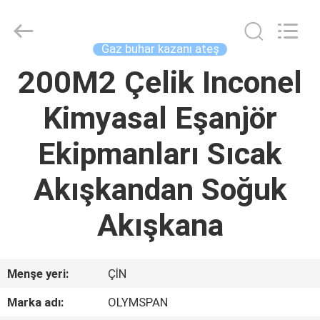
Autoclave
Online
Market.
All
Rights
Gaz buhar kazanı ateş
Reserved.
Developed
by
200M2 Çelik Inconel
EV
ECER
Kimyasal Eşanjör
ÜRÜN:%
S
Ekipmanları Sıcak
Akışkandan Soğuk
HAKKIMIZDA
Akışkana
FABRIKA
TURU
Menşe yeri:
ÇİN
KALITE
Marka adı:
OLYMSPAN