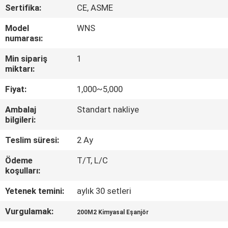
KONTROL
Sertifika:
CE, ASME
Model
WNS
BIZIMLE
numarası:
ILETIŞIME
Min sipariş
1
miktarı:
GEÇIN
Fiyat:
1,000~5,000
HABERLER
Ambalaj
Standart nakliye
bilgileri:
BIR
Teslim süresi:
2 Ay
TEKLIF
Ödeme
T/T, L/C
koşulları:
ISTEĞI
Yetenek temini:
aylık 30 setleri
SITE
Vurgulamak:
200M2 Kimyasal Eşanjör
HARITASI