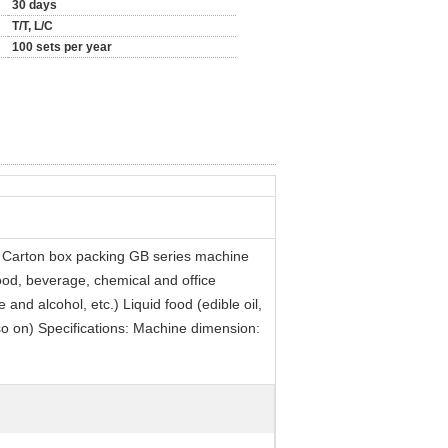
30 days
T/T, L/C
100 sets per year
 Carton box packing GB series machine
ood, beverage, chemical and office
 and alcohol, etc.) Liquid food (edible oil,
o on) Specifications: Machine dimension: