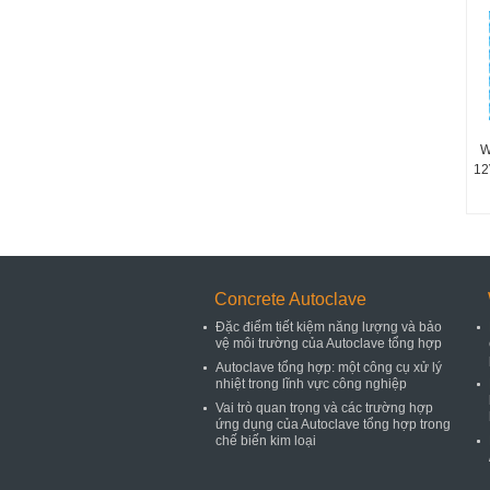
W
12
Concrete Autoclave
Đặc điểm tiết kiệm năng lượng và bảo
vệ môi trường của Autoclave tổng hợp
Autoclave tổng hợp: một công cụ xử lý
nhiệt trong lĩnh vực công nghiệp
Vai trò quan trọng và các trường hợp
ứng dụng của Autoclave tổng hợp trong
chế biến kim loại