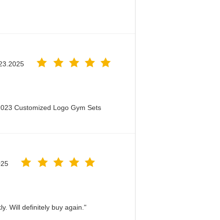
23.2025
 2023 Customized Logo Gym Sets
025
. Will definitely buy again."