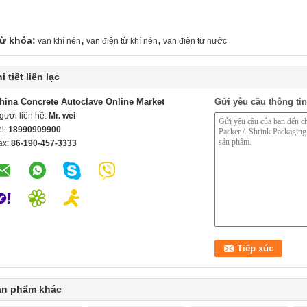
,
,
ừ khóa:
van khí nén
van điện từ khí nén
van điện từ nước
i tiết liên lạc
hina Concrete Autoclave Online Market
Gửi yêu cầu thông tin
gười liên hệ:
Mr. wei
el:
18990909900
ax:
86-190-457-3333
ản phẩm khác