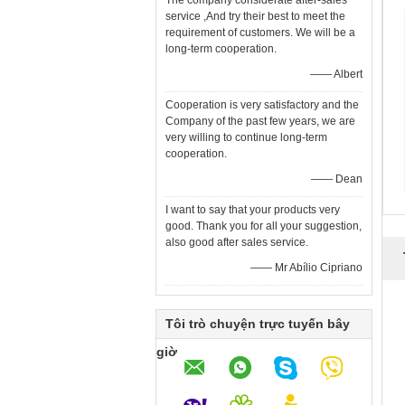
The company considerate after-sales
service ,And try their best to meet the
requirement of customers. We will be a
long-term cooperation.
—— Albert
Cooperation is very satisfactory and the
Company of the past few years, we are
very willing to continue long-term
cooperation.
—— Dean
I want to say that your products very
good. Thank you for all your suggestion,
also good after sales service.
—— Mr Abílio Cipriano
Tôi trò chuyện trực tuyến bây
giờ