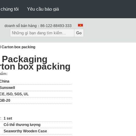
 chúng tôi
Yêu cầu báo giá
doanh số bán hàng：
86-122-88493-333
Go
l Carton box packing
k Packaging
rton box packing
phẩm:
China
Sunswell
CE, ISO, SGS, UL
GB-20
:
1 set
Có thể thương lượng
Seaworthy Wooden Case