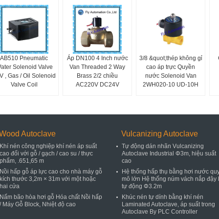
AB510 Pneumatic
Áp DN100 4 Inch nước
3/8 &quot;thép không gỉ
ater Solenoid Valve
Van Threaded 2 Way
cao áp trực Quyền
V , Gas / Oil Solenoid
Brass 2/2 chiều
nước Solenoid Van
Valve Coil
AC220V DC24V
2WH020-10 UD-10H
Wood Autoclave
Vulcanizing Autoclave
Khí nén công nghiệp khí nén áp suất
Tự động dán nhãn Vulcanizing
cao đối với gỗ / gạch / cao su / thực
Autoclave Industrial Φ3m, hiệu suất
phẩm, .651,65 m
cao
Nồi hấp gỗ áp lực cao cho nhà máy gỗ
Hệ thống hấp thụ bằng hơi nước qu
kích thước 3,2m × 31m với một hoặc
mô lớn Hệ thống núm vách nắp đậy 
hai cửa
tự động Φ3.2m
Nấm bão hòa hơi gỗ Hóa chất Nồi hấp
Khúc nén tự dính bằng khí nén
/ Máy Gỗ Block, Nhiệt độ cao
Laminated Autoclave, áp suất trong
Autoclave By PLC Controller