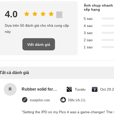
Ảnh chụp nhanh
xếp hạng
4.0
5 sao
Dựa trên 50 đánh giá cho nhà cung cấp
4 sao
này
3 sao
2 sao
Viết đánh giá
1 sao
Tất cả đánh giá
R
Rubber solid forklift tires For material handling forklift
Tuvalu
Oct 29.
trustpilot.com
Hữu ích (1)
"Setting the IPD on my Pico 4 was a game-changer! The t