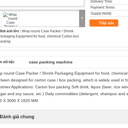
Delivery Time:
Payment Terms:
Supply Ability:
Tiếp xúc
ình ảnh lớn :
Wrap round Case Packer / Shrink
ackaging Equipment for food, chemical Carton box
packing
case packing machine
 nổi bật:
p round Case Packer / Shrink Packaging Equipment for food, chemical
 been designed for carton case / box packing, which is widely used in f
stries Applications: Carton box packing Soft drink, liquor (beer, rice wine
egar and soy sauce, etc.) Daily commodities (detergent, shampoo and s
0 X 3000 X 1820 MM
Đánh giá chung