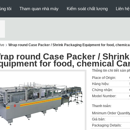
ng tôi
Tham quan nhà máy
Kiểm soát chất lượng
Liên hệ
lve
Wrap round Case Packer / Shrink Packaging Equipment for food, chemica
rap round Case Packer / Shrin
quipment for food, chemical Ca
Thông tin chi tiết sản 
Place of Origin:
Hàng hiệu:
Chứng nhận:
Model Number:
Thanh toán:
Minimum Order Quantity
Giá bán:
Packaging Details: