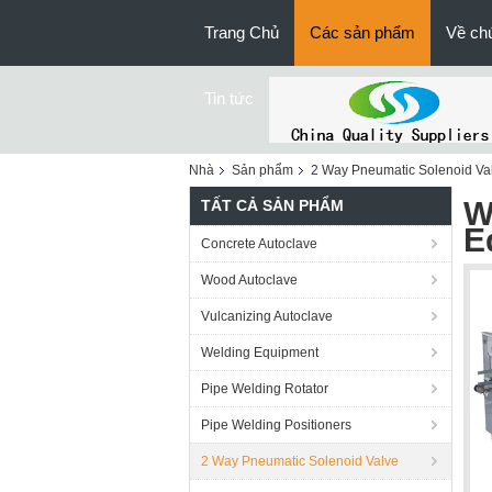
Trang Chủ
Các sản phẩm
Về chú
Tin tức
Nhà
Sản phẩm
2 Way Pneumatic Solenoid Va
W
TẤT CẢ SẢN PHẨM
E
Concrete Autoclave
Wood Autoclave
Vulcanizing Autoclave
Welding Equipment
Pipe Welding Rotator
Pipe Welding Positioners
2 Way Pneumatic Solenoid Valve