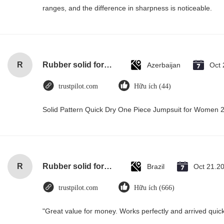
ranges, and the difference in sharpness is noticeable.
R
Rubber solid forklift tires For material handling forklift
Azerbaijan
Oct 
trustpilot.com
Hữu ích (44)
Solid Pattern Quick Dry One Piece Jumpsuit for Women
R
Rubber solid forklift tires For material handling forklift
Brazil
Oct 21.2
trustpilot.com
Hữu ích (666)
"Great value for money. Works perfectly and arrived quickly