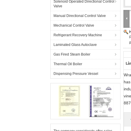
Solenoid Operated Directional Control
Valve
Manual Directional Control Valve
Mechanical Control Valve
H
Refrigerant Recovery Machine
P
Laminated Glass Autoclave
Gas Fired Steam Boiler
Làm
Thermal Oil Boiler
Dispensing Pressure Vessel
Wra
has
indu
vin
887