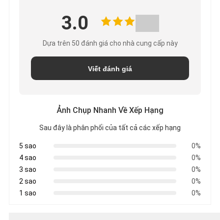
CẦU
3.0
BÁO
Dựa trên 50 đánh giá cho nhà cung cấp này
GIÁ
Viết đánh giá
SƠ
ĐỒ
Ảnh Chụp Nhanh Về Xếp Hạng
TRANG
Sau đây là phân phối của tất cả các xếp hạng
5 sao
0%
WEB
4 sao
0%
3 sao
0%
2 sao
0%
CHÍNH
1 sao
0%
SÁCH