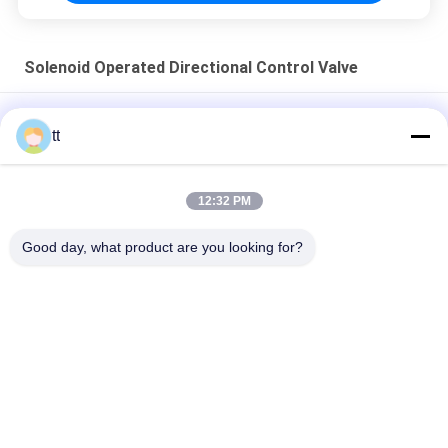
Solenoid Operated Directional Control Valve
PSV Hydraulic Load Sensitive Multi Directional Control Valve
tt
PSV
Check ball control Shuttle Air Flow Control Valves ST-01,ST-02
12:32 PM
3/2 Way Direct Acting Brass Solenoid Valve G1/8" G1/4" For
Good day, what product are you looking for?
Vacuum System
Danh mục phổ biến
Tất cả
các
Concrete Autoclave
Wood Autoclave