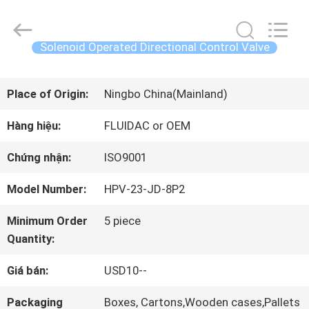
2026
China
Concrete
Autoclave
Solenoid Operated Directional Control Valve
Online
Market.
TRANG
All
Rights
Place of Origin:
Ningbo China(Mainland)
Reserved.
CHỦ
Developed
by
Hàng hiệu:
FLUIDAC or OEM
ECER
CÁC
Chứng nhận:
ISO9001
SẢN
Model Number:
HPV-23-JD-8P2
PHẨM
Minimum Order
5 piece
Quantity:
VỀ
Giá bán:
USD10--
CHÚNG
Packaging
Boxes, Cartons,Wooden cases,Pallets