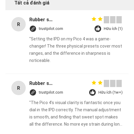
Tất cả đánh giá
BẢO
MẬT
Rubber solid forklift tires For material handling forklift
R
trustpilot.com
Hữu ích (1)
"Setting the IPD on my Pico 4 was a game-
changer! The three physical presets cover most
ranges, and the difference in sharpness is
noticeable.
Rubber solid forklift tires For material handling forklift
R
trustpilot.com
Hữu ích (1w+)
"The Pico 4's visual clarity is fantastic once you
dial in the IPD correctly. The manual adjustment
is smooth, and finding that sweet spot makes
all the difference. No more eye strain during long
sessions. Highly recommend taking the time to