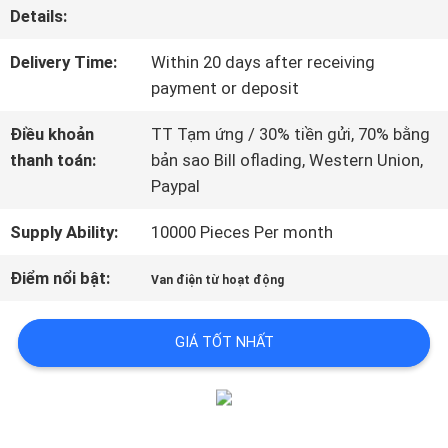
Details:
TÔI
Delivery Time:
Within 20 days after receiving
payment or deposit
THAM
Điều khoản
TT Tạm ứng / 30% tiền gửi, 70% bằng
QUAN
thanh toán:
bản sao Bill oflading, Western Union,
Paypal
NHÀ
Supply Ability:
10000 Pieces Per month
MÁY
Điểm nổi bật:
Van điện từ hoạt động
KIỂM
GIÁ TỐT NHẤT
SOÁT
CHẤT