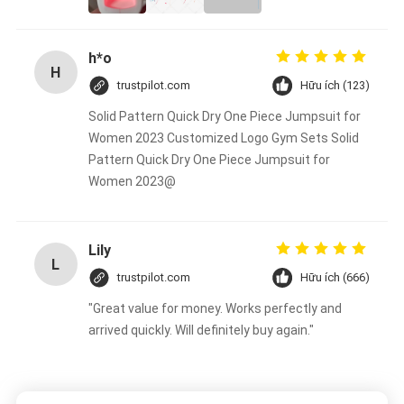
h*o
H
trustpilot.com
Hữu ích (123)
Solid Pattern Quick Dry One Piece Jumpsuit for
Women 2023 Customized Logo Gym Sets Solid
Pattern Quick Dry One Piece Jumpsuit for
Women 2023@
Lily
L
trustpilot.com
Hữu ích (666)
"Great value for money. Works perfectly and
arrived quickly. Will definitely buy again."