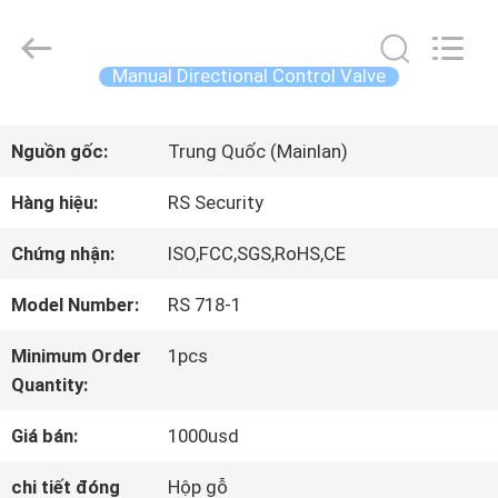
2026
China
Concrete
Autoclave
Manual Directional Control Valve
Online
Market.
TRANG
All
Rights
Nguồn gốc:
Trung Quốc (Mainlan)
Reserved.
CHỦ
Developed
by
Hàng hiệu:
RS Security
ECER
CÁC
Chứng nhận:
ISO,FCC,SGS,RoHS,CE
SẢN
Model Number:
RS 718-1
PHẨM
Minimum Order
1pcs
Quantity:
VỀ
Giá bán:
1000usd
CHÚNG
chi tiết đóng
Hộp gỗ