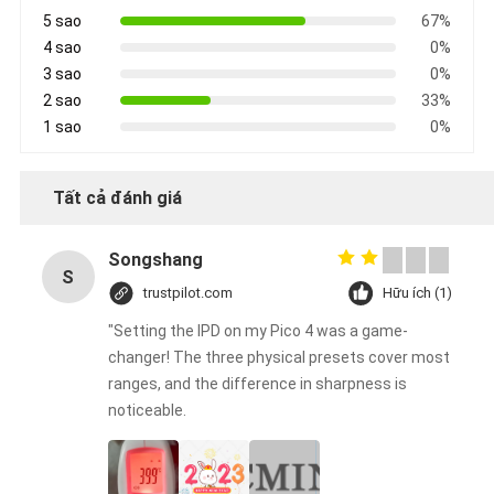
5 sao
67%
4 sao
0%
3 sao
0%
2 sao
33%
1 sao
0%
Tất cả đánh giá
Songshang
S
trustpilot.com
Hữu ích (1)
"Setting the IPD on my Pico 4 was a game-
changer! The three physical presets cover most
ranges, and the difference in sharpness is
noticeable.