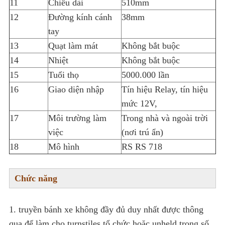
11
Chiều dài
510mm
12
Đường kính cánh
38mm
tay
13
Quạt làm mát
Không bắt buộc
14
Nhiệt
Không bắt buộc
15
Tuổi thọ
5000.000 lần
16
Giao diện nhập
Tín hiệu Relay, tín hiệu
mức 12V,
17
Môi trường làm
Trong nhà và ngoài trời
việc
(nơi trú ẩn)
18
Mô hình
RS RS 718
Chức năng
1. truyền bánh xe không đầy đủ duy nhất được thông
qua để làm cho turnstiles tổ chức hoặc unheld trong số