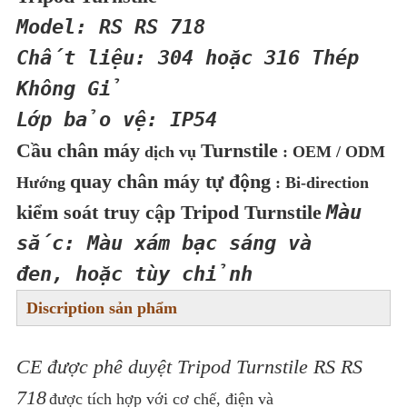
CẦU
Model: RS RS 718
BÁO
Chất liệu: 304 hoặc 316 Thép
GIÁ
Không Gỉ
Lớp bảo vệ: IP54
Cầu chân máy
Turnstile
dịch vụ
: OEM / ODM
SƠ
quay chân máy tự động
Hướng
: Bi-direction
ĐỒ
Màu
kiểm soát truy cập Tripod Turnstile
TRANG
sắc: Màu xám bạc sáng và
đen, hoặc tùy chỉnh
WEB
Discription sản phẩm
CHÍNH
CE được phê duyệt Tripod Turnstile RS RS
SÁCH
718
được tích hợp với cơ chế, điện và