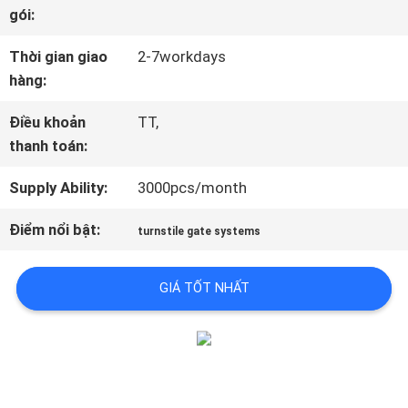
gói:
TÔI
Thời gian giao
2-7workdays
hàng:
THAM
Điều khoản
TT,
QUAN
thanh toán:
NHÀ
Supply Ability:
3000pcs/month
MÁY
Điểm nổi bật:
turnstile gate systems
KIỂM
GIÁ TỐT NHẤT
SOÁT
CHẤT