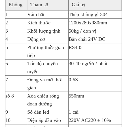
Không.
Tham số
Giá trị
1
Vật chất
Thép không gỉ 304
2
Kích thước
1200x280x980mm
3
Khối lượng tịnh
50kg / đơn vị
4
Động cơ
Bàn chải 24V DC
5
Phương thức giao
RS485
tiếp
6
Tốc độ chuyển
30-40 người / phút
tuyến
7
Đóng và mở thời
0,6S
gian
số 8
Xóa chiều rộng
550mm
đoạn đường
9
Số đèn led
1 cái
10
Điện áp đầu vào
220V AC220 ± 10%