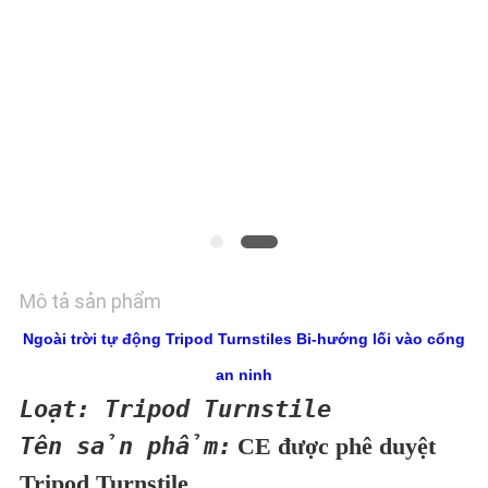
LƯỢNG
LIÊN
HỆ
CHÚNG
TÔI
Mô tả sản phẩm
TIN
Ngoài trời tự động Tripod Turnstiles Bi-hướng lối vào cổng
TỨC
an ninh
Loạt: Tripod Turnstile
Tên sản phẩm:
YÊU
CE được phê duyệt
Tripod Turnstile