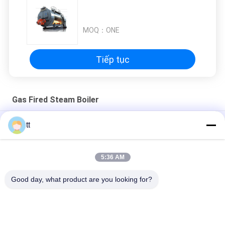
CHÍNH
MOQ：
ONE
SÁCH
BẢO
Tiếp tục
MẬT
Gas Fired Steam Boiler
Bộ trao đổi nhiệt bằng than chì chống gỉ Bộ trao đổi nhiệt
tt
ngược dòng từ nước sang không khí
Thiết bị bay hơi vỏ và ống hóa chất đa năng Độ cứng cao
5:36 AM
Horizontal Oil (Gas) Watertube Steam Boiler
Good day, what product are you looking for?
Danh mục phổ biến
Tất cả
các