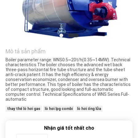
TÔI
TIN
TỨC
YÊU
Mô tả sản phẩm
CẦU
Boiler parameter range: WNS0.5~20t/h(0.35~14MW). Technical
characteristics The boiler chooses the advanced wet back
three-pass horizontal fire tube structure and the tube sheet
BÁO
anti-crack patent. It has the high efficiency & energy
conservation economizer, condenser and oversea burner with
GIÁ
better performance. This type of boiler has the characteristics
of compact structure, good looking and full-automatic
computer control. Technical Specifications of WNS Series Full-
automatic
SƠ
thay thế lò hơi gas
lò hơi lpg combi
lò hơi ống lửa
ĐỒ
TRANG
Nhận giá tốt nhất cho
WEB