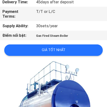
Delivery Time:
45days after deposit
THAM
QUAN
Payment
T/T or L/C
Terms:
NHÀ
Supply Ability:
30sets/year
MÁY
Điểm nổi bật:
Gas Fired Steam Boiler
KIỂM
GIÁ TỐT NHẤT
SOÁT
CHẤT
LƯỢNG
LIÊN
HỆ
CHÚNG