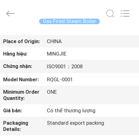
China
Concrete
Autoclave
Online
Market.
Gas Fired Steam Boiler
All
Rights
Reserved.
TRANG
Developed
by
Place of Origin:
CHINA
CHỦ
ECER
Hàng hiệu:
MINGJIE
CÁC
Chứng nhận:
ISO9001：2008
SẢN
Model Number:
RQGL-0001
PHẨM
Minimum Order
ONE
Quantity:
VỀ
Giá bán:
Có thể thương lượng
CHÚNG
Packaging
Standard export packing
TÔI
Details: