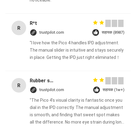
noticeable.
R*t
R
trustpilot.com
सहायक (8987)
"I love how the Pico 4 handles IPD adjustment.
The manual slider is intuitive and stays securely
in place. Getting the IPD just right eliminated！
Rubber solid forklift tires For material handling forklift
R
trustpilot.com
सहायक (1w+)
"The Pico 4's visual clarity is fantastic once you
dial in the IPD correctly. The manual adjustment
is smooth, and finding that sweet spot makes
all the difference. No more eye strain during long
sessions. Highly recommend taking the time to