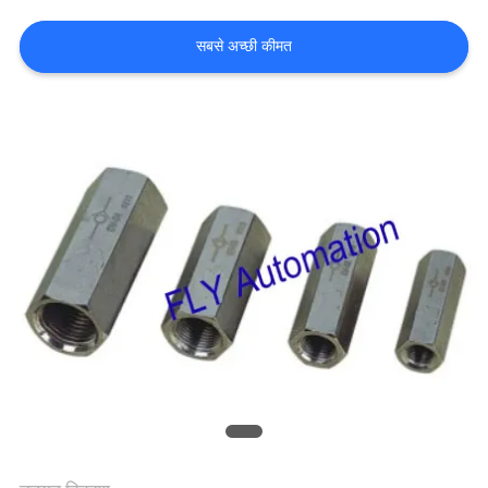
उद्धरण
सबसे अच्छी कीमत
की
विनती
करे
साइटमैप
गोपनीयता
नीति