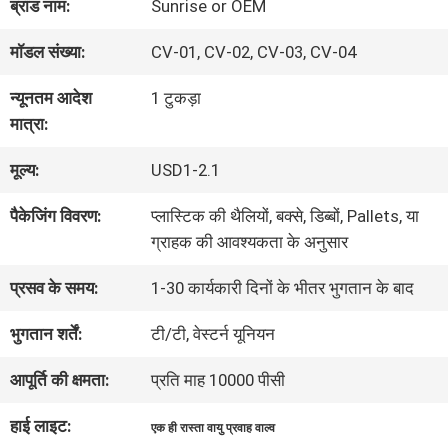
ब्रांड नाम:
Sunrise or OEM
भ्रमण
मॉडल संख्या:
CV-01, CV-02, CV-03, CV-04
गुणवत्ता
न्यूनतम आदेश
1 टुकड़ा
मात्रा:
नियंत्रण
मूल्य:
USD1-2.1
संपर्क
पैकेजिंग विवरण:
प्लास्टिक की थैलियों, बक्से, डिब्बों, Pallets, या
ग्राहक की आवश्यकता के अनुसार
करें
प्रसव के समय:
1-30 कार्यकारी दिनों के भीतर भुगतान के बाद
समाचार
भुगतान शर्तें:
टी/टी, वेस्टर्न यूनियन
आपूर्ति की क्षमता:
प्रति माह 10000 पीसी
एक
हाई लाइट:
एक ही रास्ता वायु प्रवाह वाल्व