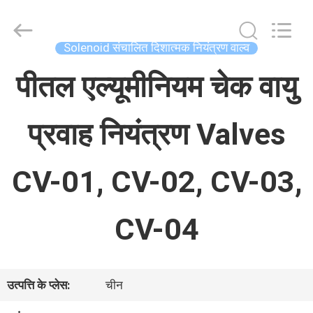
Concrete
Autoclave
Online
Market.
Solenoid संचालित दिशात्मक नियंत्रण वाल्व
All
Rights
घर
Reserved.
पीतल एल्यूमीनियम चेक वायु
Developed
by
ECER
प्रवाह नियंत्रण Valves
उत्पादों
CV-01, CV-02, CV-03,
हमारे
बारे
CV-04
में
उत्पत्ति के प्लेस:
चीन
कारखाना